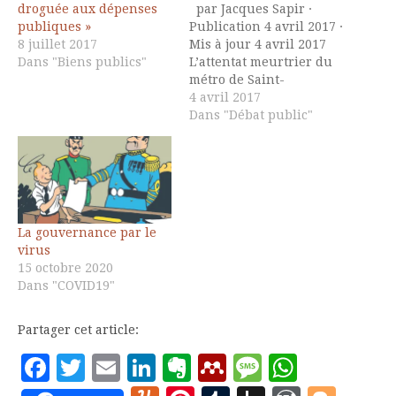
droguée aux dépenses
par Jacques Sapir ·
publiques »
Publication 4 avril 2017 ·
8 juillet 2017
Mis à jour 4 avril 2017
Dans "Biens publics"
L’attentat meurtrier du
métro de Saint-
Pétersbourg a donc fait
4 avril 2017
au total 14 victimes.
Dans "Débat public"
Résidant actuellement à
Moscou, j’ai suivi avec
attention les réactions
de la population. On
sent la tristesse, mais
aussi la…
La gouvernance par le
virus
15 octobre 2020
Dans "COVID19"
Partager cet article:
Facebook
Twitter
Email
LinkedIn
Evernote
Mendeley
Message
Whats