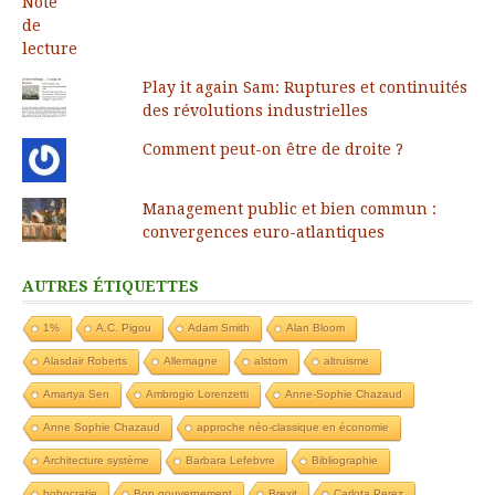
Play it again Sam: Ruptures et continuités
des révolutions industrielles
Comment peut-on être de droite ?
Management public et bien commun :
convergences euro-atlantiques
AUTRES ÉTIQUETTES
1%
A.C. Pigou
Adam Smith
Alan Bloom
Alasdair Roberts
Allemagne
alstom
altruisme
Amartya Sen
Ambrogio Lorenzetti
Anne-Sophie Chazaud
Anne Sophie Chazaud
approche néo-classique en économie
Architecture système
Barbara Lefebvre
Bibliographie
bobocratie
Bon gouvernement
Brexit
Carlota Perez