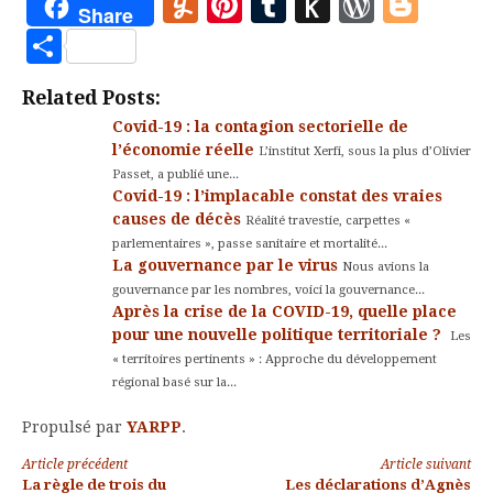
Yummly
Pinterest
Tumblr
Push
WordP
Blo
Share
to
Partager
Kindle
Related Posts:
Covid-19 : la contagion sectorielle de
l’économie réelle
L’institut Xerfi, sous la plus d’Olivier
Passet, a publié une...
Covid-19 : l’implacable constat des vraies
causes de décès
Réalité travestie, carpettes «
parlementaires », passe sanitaire et mortalité...
La gouvernance par le virus
Nous avions la
gouvernance par les nombres, voici la gouvernance...
Après la crise de la COVID-19, quelle place
pour une nouvelle politique territoriale ?
Les
« territoires pertinents » : Approche du développement
régional basé sur la...
Propulsé par
YARPP
.
Lire
Article précédent
Article suivant
La règle de trois du
Les déclarations d’Agnès