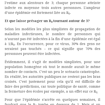
l’estime aux alentours de 3; chaque personne atteinte
infecte en moyenne trois autres personnes. L’ampleur
d’une épidémie est fortement liée au R
.
0
Et que laisse présager un R
tournant autour de 3?
0
Selon les modèles les plus simplistes de propagation de
maladies infectieuses, le nombre de personnes qui
n’auront pas été infectées à la fin d’une épidémie est égal
à 1/R
. En l’occurrence, pour ce virus, 30% des gens ne
0
seraient pas touchés – ce qui signifie que 70% des
personnes peuvent être infectées.
Évidemment, il s’agit de modèles simplistes, pour une
population homogène où tout le monde aurait le même
nombre de contacts. C’est un peu le scénario catastrophe.
En réalité, les autorités publiques ne restent pas les bras
croisés. C’est justement pour cela qu’il est difficile de
faire des prédictions, car toute politique de santé, comme
la fermeture des écoles par exemple, a un effet sur ce R
0.
Pour que l’épidémie s’arrête en quelques semaines, il
faudrait que le R
tombe en dessous de 1. Mais si on