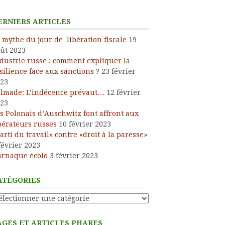
ERNIERS ARTICLES
 mythe du jour de libération fiscale
19
ût 2023
dustrie russe : comment expliquer la
silience face aux sanctions ?
23 février
23
lmade: L’indécence prévaut…
12 février
23
s Polonais d’Auschwitz font affront aux
bérateurs russes
10 février 2023
arti du travail» contre «droit à la paresse»
février 2023
arnaque écolo
3 février 2023
ATÉGORIES
tégories
AGES ET ARTICLES PHARES