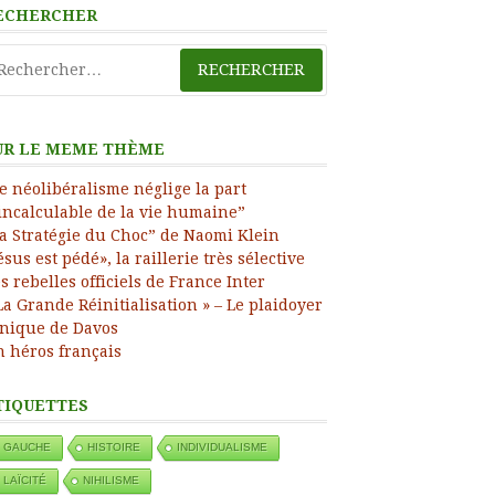
ECHERCHER
ress
chercher :
UR LE MEME THÈME
e néolibéralisme néglige la part
incalculable de la vie humaine”
a Stratégie du Choc” de Naomi Klein
ésus est pédé», la raillerie très sélective
s rebelles officiels de France Inter
La Grande Réinitialisation » – Le plaidoyer
nique de Davos
 héros français
TIQUETTES
GAUCHE
HISTOIRE
INDIVIDUALISME
LAÏCITÉ
NIHILISME