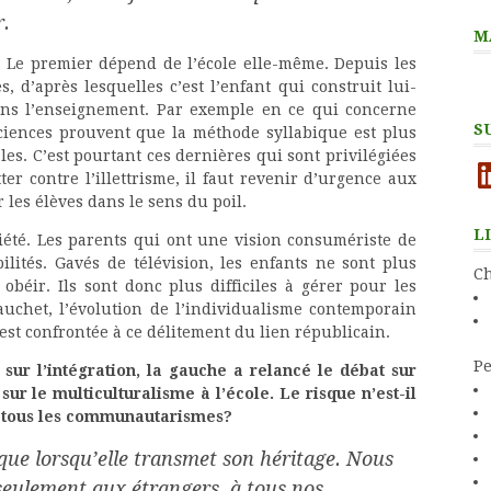
r.
M
. Le premier dépend de l’école elle-même. Depuis les
, d’après lesquelles c’est l’enfant qui construit lui-
ans l’enseignement. Par exemple en ce qui concerne
S
sciences prouvent que la méthode syllabique est plus
es. C’est pourtant ces dernières qui sont privilégiées
Li
er contre l’illettrisme, il faut revenir d’urgence aux
 les élèves dans le sens du poil.
L
ciété. Les parents qui ont une vision consumériste de
ilités. Gavés de télévision, les enfants ne sont plus
Ch
obéir. Ils sont donc plus difficiles à gérer pour les
uchet, l’évolution de l’individualisme contemporain
e est confrontée à ce délitement du lien républicain.
Pe
 sur l’intégration, la gauche a relancé le débat sur
sur le multiculturalisme à l’école. Le risque n’est-il
de tous les communautarismes?
que lorsqu’elle transmet son héritage. Nous
seulement aux étrangers, à tous nos