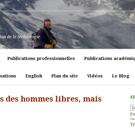
at
ssance
nt
pulence,
ns
tion de la technologie
lics
mment
e
itiques
Publications professionnelles
Publications académi
vreté
liques
ligeante
t
atrices
mations
English
Plan du site
Vidéos
Le Blog
eur
us des hommes libres, mais
S
P
Tr