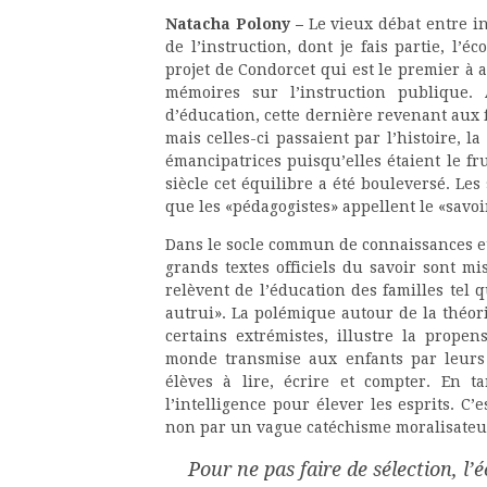
Natacha Polony –
Le vieux débat entre i
de l’instruction, dont je fais partie, l’é
projet de Condorcet qui est le premier à a
mémoires sur l’instruction publique. 
d’éducation, cette dernière revenant aux fa
mais celles-ci passaient par l’histoire, la 
émancipatrices puisqu’elles étaient le fr
siècle cet équilibre a été bouleversé. Le
que les «pédagogistes» appellent le «savoir
Dans le socle commun de connaissances et 
grands textes officiels du savoir sont 
relèvent de l’éducation des familles tel 
autrui». La polémique autour de la théori
certains extrémistes, illustre la prope
monde transmise aux enfants par leurs 
élèves à lire, écrire et compter. En t
l’intelligence pour élever les esprits. C
non par un vague catéchisme moralisateu
Pour ne pas faire de sélection, l’é