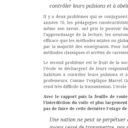
contrôler leurs pulsions et à obéi
Il y a deux problèmes qui se conjuguent
années 70, les pédagogies constructivistes
même son savoir, ont pris le pouvoir d
l’apprentissage de la lecture, les neuro
efficace que les méthodes mixtes ou global
par la majorité des enseignants. Pour lutt
méthodes classiques et arrêter de caresser
Le second problème est le fruit de la so
l’école se déchargent de leurs responsab
habitués à contrôler leurs pulsions et à 
professeurs. Comme l’explique Marcel Ga
rend très difficile la transmission. L’écol
Avec le rapport puis la feuille de route
l’interdiction du voile et plus largement 
pas de faire de cette dernière l’otage 
Une nation ne peut se perpétuer 
avons cessé de transmettre, pas 