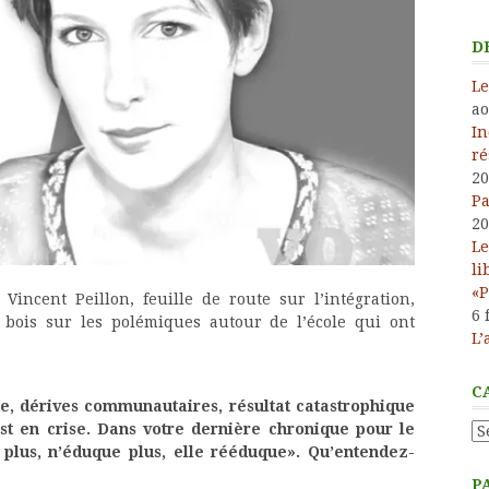
D
Le
ao
In
ré
20
Pa
20
Le
li
«P
ncent Peillon, feuille de route sur l’intégration,
6 
bois sur les polémiques autour de l’école qui ont
L’
C
e, dérives communautaires, résultat catastrophique
est en crise. Dans votre dernière chronique pour le
Ca
it plus, n’éduque plus, elle rééduque». Qu’entendez-
P