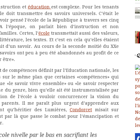
nstruction et
éducation
est complexe. Pour les tenants
cole doit transmettre des savoirs universels. C’était le
voir pensé l’école de la République à travers ses cinq
A l’époque, on parlait bien d’instruction et non
milles. Certes, l’
école
transmettait aussi des valeurs,
littérature, les textes. Et c’est en cela qu’elles étaient
uit d’un savoir. Au cours de la seconde moitié du XXe
s savoirs ont peu à peu été abandonnés au profit de ce
 être».
de compétences définit par l’Education nationale, les
mis sur le même plan que certaines «compétences» qui
que «le savoir vivre ensemble» ou «le savoir respecter
e du genre, bien qu’elle ait été instrumentalisée par
nsion de l’école à vouloir concurrencer la vision du
parents. Il me paraît plus urgent d’apprendre aux
ant qu’héritier des Lumières,
Condorcet
misait sur
’est par là que passe le combat pour l’émancipation et
r.
cole nivelle par le bas en sacrifiant les