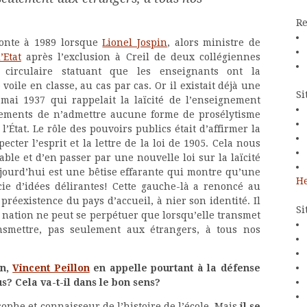
Re
monte à 1989 lorsque
Lionel Jospin
, alors ministre de
’Etat
après l’exclusion à Creil de deux collégiennes
 circulaire statuant que les enseignants ont la
voile en classe, au cas par cas. Or il existait déjà une
Si
mai 1937 qui rappelait la laïcité de l’enseignement
ssements de n’admettre aucune forme de prosélytisme
l’État. Le rôle des pouvoirs publics était d’affirmer la
pecter l’esprit et la lettre de la loi de 1905. Cela nous
ble et d’en passer par une nouvelle loi sur la laïcité
ujourd’hui est une bêtise effarante qui montre qu’une
He
cie d’idées délirantes! Cette gauche-là a renoncé au
 préexistence du pays d’accueil, à nier son identité. Il
Si
ne nation ne peut se perpétuer que lorsqu’elle transmet
nsmettre, pas seulement aux étrangers, à tous nos
on,
Vincent Peillon
en appelle pourtant à la défense
s? Cela va-t-il dans le bon sens?
ophe et connaisseur de l’histoire de l’école. Mais
il se