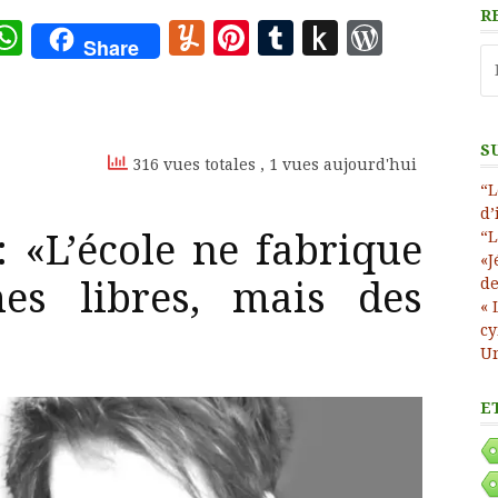
R
ote
deley
essage
WhatsApp
Yummly
Pinterest
Tumblr
Push
WordP
Share
Re
to
Kindle
S
316 vues totales
, 1 vues aujourd'hui
“L
d’
 «L’école ne fabrique
“L
«J
de
s libres, mais des
« 
cy
Un
E