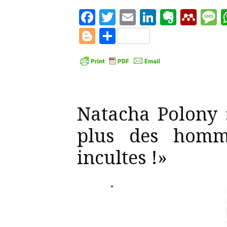
Facebook
Twitter
Email
LinkedIn
Evern
Men
M
Blogger
Partager
Natacha Polony :
plus des homme
incultes !»