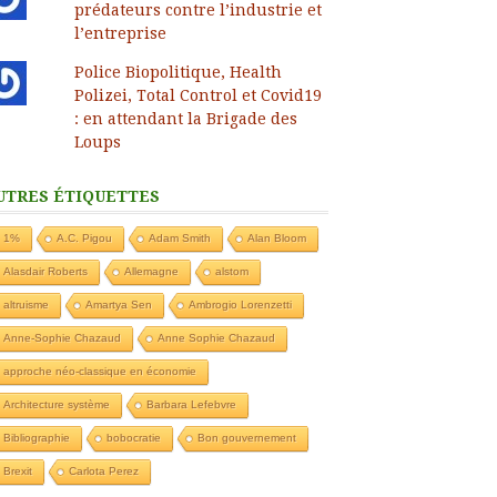
prédateurs contre l’industrie et
l’entreprise
Police Biopolitique, Health
Polizei, Total Control et Covid19
: en attendant la Brigade des
Loups
UTRES ÉTIQUETTES
1%
A.C. Pigou
Adam Smith
Alan Bloom
Alasdair Roberts
Allemagne
alstom
altruisme
Amartya Sen
Ambrogio Lorenzetti
Anne-Sophie Chazaud
Anne Sophie Chazaud
approche néo-classique en économie
Architecture système
Barbara Lefebvre
Bibliographie
bobocratie
Bon gouvernement
Brexit
Carlota Perez