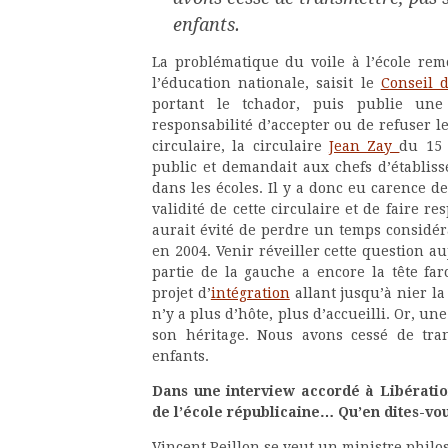
enfants.
La problématique du voile à l’école re
l’éducation nationale, saisit le
Conseil d
portant le tchador, puis publie une
responsabilité d’accepter ou de refuser le 
circulaire, la circulaire
Jean Zay
du 15 
public et demandait aux chefs d’établi
dans les écoles. Il y a donc eu carence de 
validité de cette circulaire et de faire res
aurait évité de perdre un temps considéra
en 2004. Venir réveiller cette question a
partie de la gauche a encore la tête far
projet d’
intégration
allant jusqu’à nier la
n’y a plus d’hôte, plus d’accueilli. Or, u
son héritage. Nous avons cessé de tra
enfants.
Dans une interview accordé à Libérati
de l’école républicaine… Qu’en dites-vou
Vincent Peillon se veut un ministre philos