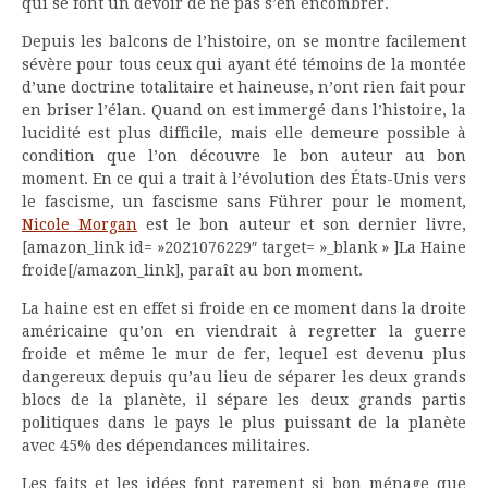
qui se font un devoir de ne pas s’en encombrer.
Depuis les balcons de l’histoire, on se montre facilement
sévère pour tous ceux qui ayant été témoins de la montée
d’une doctrine totalitaire et haineuse, n’ont rien fait pour
en briser l’élan. Quand on est immergé dans l’histoire, la
lucidité est plus difficile, mais elle demeure possible à
condition que l’on découvre le bon auteur au bon
moment. En ce qui a trait à l’évolution des États-Unis vers
le fascisme, un fascisme sans Führer pour le moment,
Nicole Morgan
est le bon auteur et son dernier livre,
[amazon_link id= »2021076229″ target= »_blank » ]La Haine
froide[/amazon_link], paraît au bon moment.
La haine est en effet si froide en ce moment dans la droite
américaine qu’on en viendrait à regretter la guerre
froide et même le mur de fer, lequel est devenu plus
dangereux depuis qu’au lieu de séparer les deux grands
blocs de la planète, il sépare les deux grands partis
politiques dans le pays le plus puissant de la planète
avec 45% des dépendances militaires.
Les faits et les idées font rarement si bon ménage que