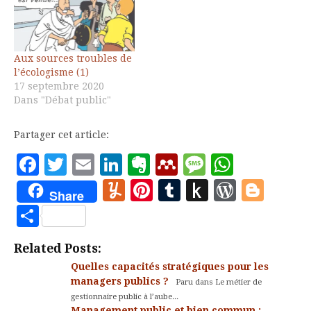
Paris pour rénover la
pensée libérale, dont le
récit a été fait par
François Denord, il
Aux sources troubles de
entendait, pour certains
l’écologisme (1)
participants, remédier
17 septembre 2020
à…
Dans "Débat public"
Partager cet article:
Facebook
Twitter
Email
LinkedIn
Evernote
Mendeley
Message
Whats
Yummly
Pinterest
Tumblr
Push
WordP
Blo
Share
to
Partager
Kindle
Related Posts:
Quelles capacités stratégiques pour les
managers publics ?
Paru dans Le métier de
gestionnaire public à l’aube...
Management public et bien commun :