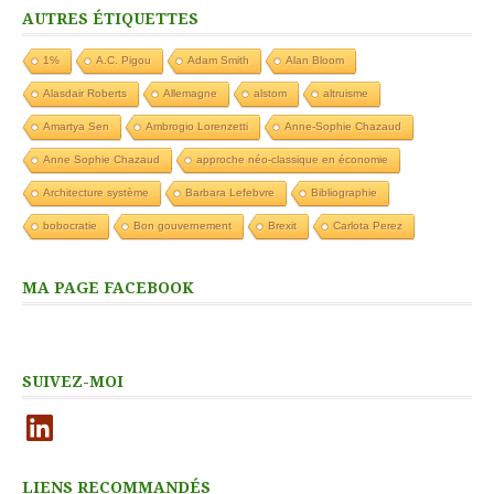
AUTRES ÉTIQUETTES
1%
A.C. Pigou
Adam Smith
Alan Bloom
Alasdair Roberts
Allemagne
alstom
altruisme
Amartya Sen
Ambrogio Lorenzetti
Anne-Sophie Chazaud
Anne Sophie Chazaud
approche néo-classique en économie
Architecture système
Barbara Lefebvre
Bibliographie
bobocratie
Bon gouvernement
Brexit
Carlota Perez
MA PAGE FACEBOOK
SUIVEZ-MOI
LinkedIn
LIENS RECOMMANDÉS