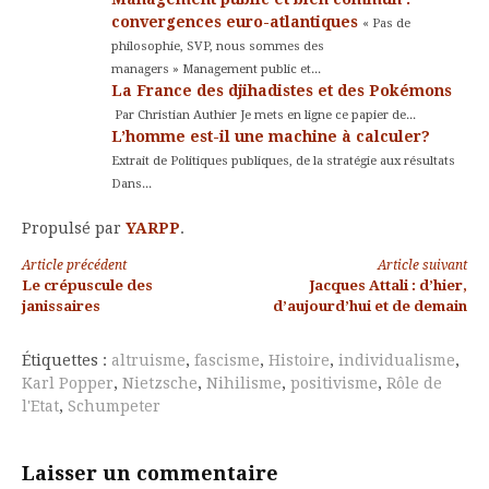
convergences euro-atlantiques
« Pas de
philosophie, SVP, nous sommes des
managers » Management public et...
La France des djihadistes et des Pokémons
Par Christian Authier Je mets en ligne ce papier de...
L’homme est-il une machine à calculer?
Extrait de Politiques publiques, de la stratégie aux résultats
Dans...
Propulsé par
YARPP
.
Lire
Article précédent
Article suivant
Le crépuscule des
Jacques Attali : d’hier,
la
janissaires
d’aujourd’hui et de demain
suite
Étiquettes :
altruisme
,
fascisme
,
Histoire
,
individualisme
,
Karl Popper
,
Nietzsche
,
Nihilisme
,
positivisme
,
Rôle de
l'Etat
,
Schumpeter
Laisser un commentaire