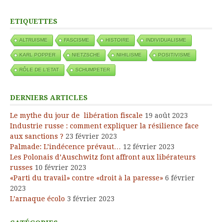
ETIQUETTES
ALTRUISME
FASCISME
HISTOIRE
INDIVIDUALISME
KARL POPPER
NIETZSCHE
NIHILISME
POSITIVISME
RÔLE DE L'ETAT
SCHUMPETER
DERNIERS ARTICLES
Le mythe du jour de libération fiscale
19 août 2023
Industrie russe : comment expliquer la résilience face
aux sanctions ?
23 février 2023
Palmade: L’indécence prévaut…
12 février 2023
Les Polonais d’Auschwitz font affront aux libérateurs
russes
10 février 2023
«Parti du travail» contre «droit à la paresse»
6 février
2023
L’arnaque écolo
3 février 2023