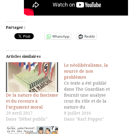
Partager :
WhatsApp
Reddit
Articles similaires
Le néolibéralisme, la
source de nos
problèmes
Ce texte a été publié
dans The Guardian et
De la nature du fascisme
fournit une analyse
et du recours à
crue du rôle et de la
l’argument moral
nature du
29 avril 2017
néolibéralisme. Doctrine
8 juillet 2016
Dans "Débat public"
fondée en 1938 au
Dans "Karl Popper"
colloque
Walter Lippmann à