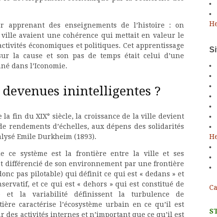
He
car apprenant des enseignements de l’histoire : on
 ville avaient une cohérence qui mettait en valeur le
 activités économiques et politiques. Cet apprentissage
S
t sur la cause et son pas de temps était celui d’une
ané dans l’Iconomie.
 devenues inintelligentes ?
la fin du XIX° siècle, la croissance de la ville devient
de rendements d’échelles, aux dépens des solidarités
He
nalysé Emile Durkheim (1893).
 ce système est la frontière entre la ville et ses
st différencié de son environnement par une frontière
 donc pas pilotable) qui définit ce qui est « dedans » et
ervatif, et ce qui est « dehors » qui est constitué de
Ca
et la variabilité définissent la turbulence de
tière caractérise l’écosystème urbain en ce qu’il est
S
r des activités internes et n’important que ce qu’il est