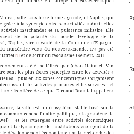
érent qui illustre en Europe les caractéristiques
.
enise, ville sans terre ferme agricole, et Naples, qui
Pe
 grâce à la synergie entre ses activités industrielles
activités marchandes et sa puissance militaire. Elle
cement de la polarité du monde développé de la
osé, Naples, vice-royauté de la Couronne d’Espagne,
t du numéraire venu du Nouveau-monde, n’a pas été
ustriel
[1]
et de sortir du féodalisme (Reinert, 2011).
nvironnement a été modélisée par Johan Heinrich Von
Re
ntre sont les plus fortes synergies entre les activités à
rielles – puis en six zones concentriques s’organisent
écroissant –les activités primaires et les services – et
nt une frontière de ce que Fernand Braudel appellera
.
Si
sance, la ville est un écosystème stable basé sur la
en commun comme finalité politique, « la grandeur de
vel) – et les synergies entre activités économiques
ique et la dynamique des institutions émergent de la
ec le développement économique par la recherche des