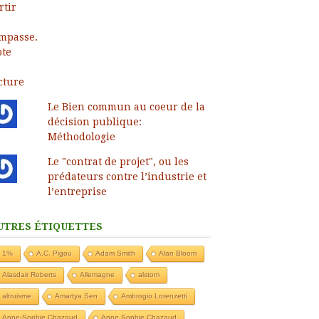
Le Bien commun au coeur de la
décision publique:
Méthodologie
Le "contrat de projet", ou les
prédateurs contre l’industrie et
l’entreprise
UTRES ÉTIQUETTES
1%
A.C. Pigou
Adam Smith
Alan Bloom
Alasdair Roberts
Allemagne
alstom
altruisme
Amartya Sen
Ambrogio Lorenzetti
Anne-Sophie Chazaud
Anne Sophie Chazaud