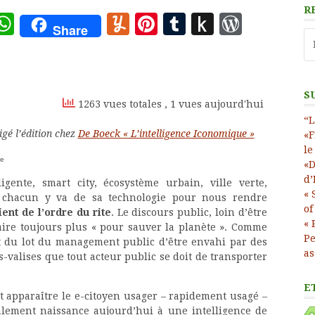
R
ote
deley
essage
WhatsApp
Yummly
Pinterest
Tumblr
Push
WordP
Share
Re
to
Kindle
S
1263 vues totales
, 1 vues aujourd'hui
“L
igé l’édition chez
De Boeck « L’intelligence Iconomique »
«F
le
le
«D
d’
lligente, smart city, écosystème urbain, ville verte,
« 
 chacun y va de sa technologie pour nous rendre
of
ent de l’ordre du rite
. Le discours public, loin d’être
« 
aire toujours plus « pour sauver la planète ». Comme
Pe
est du lot du management public d’être envahi par des
as
-valises que tout acteur public se doit de transporter
E
t apparaître le e-citoyen usager – rapidement usagé –
alement naissance aujourd’hui à une intelligence de