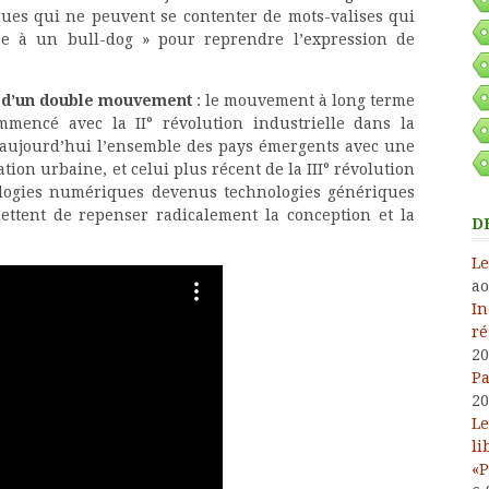
iques qui ne peuvent se contenter de mots-valises qui
re à un bull-dog » pour reprendre l’expression de
nce d’un double mouvement
: le mouvement à long terme
ommencé avec la II° révolution industrielle dans la
e aujourd’hui l’ensemble des pays émergents avec une
ion urbaine, et celui plus récent de la III° révolution
nologies numériques devenus technologies génériques
ettent de repenser radicalement la conception et la
D
Le
ao
In
ré
20
Pa
20
Le
li
«P