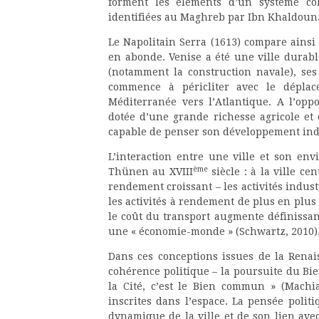
forment les éléments d’un système coh
identifiées au Maghreb par Ibn Khaldoun
Le Napolitain Serra (1613) compare ainsi V
en abonde. Venise a été une ville durable
(notamment la construction navale), ses 
commence à péricliter avec le dépla
Méditerranée vers l’Atlantique. A l’opp
dotée d’une grande richesse agricole e
capable de penser son développement ind
L’interaction entre une ville et son e
ème
Thünen au XVIII
siècle : à la ville ce
rendement croissant – les activités indust
les activités à rendement de plus en plus d
le coût du transport augmente définissa
une « économie-monde » (Schwartz, 2010)
Dans ces conceptions issues de la Renais
cohérence politique – la poursuite du Bi
la Cité, c’est le Bien commun » (Machia
inscrites dans l’espace. La pensée polit
dynamique de la ville et de son lien av