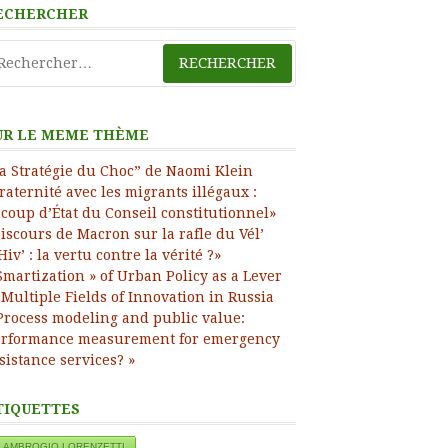
ECHERCHER
ress
chercher :
UR LE MEME THÈME
a Stratégie du Choc” de Naomi Klein
raternité avec les migrants illégaux :
 coup d’État du Conseil constitutionnel»
iscours de Macron sur la rafle du Vél’
Hiv’ : la vertu contre la vérité ?»
Smartization » of Urban Policy as a Lever
 Multiple Fields of Innovation in Russia
Process modeling and public value:
rformance measurement for emergency
sistance services? »
TIQUETTES
AMBROGIO LORENZETTI