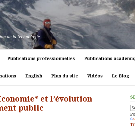
at
ssance
nt
pulence,
ns
tion de la technologie
lics
mment
e
itiques
Publications professionnelles
Publications académi
vreté
liques
ligeante
t
atrices
mations
English
Plan du site
Vidéos
Le Blog
eur
’Iconomie* et l’évolution
S
ment public
P
Tr