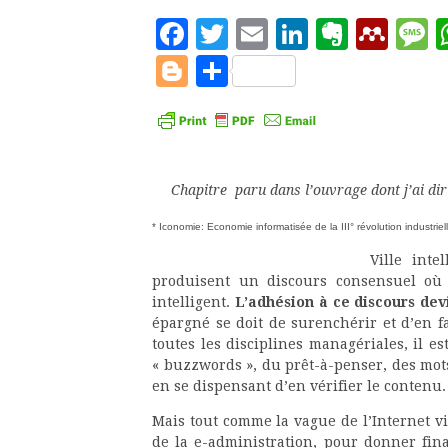
Facebook
Twitter
Email
LinkedIn
Evern
Men
M
Blogger
Partager
Chapitre paru dans l’ouvrage dont j’ai dir
* Iconomie: Economie informatisée de la III° révolution industriel
Ville inte
produisent un discours consensuel où
intelligent.
L’adhésion à ce discours devi
épargné se doit de surenchérir et d’en f
toutes les disciplines managériales, il 
« buzzwords », du prêt-à-penser, des mots
en se dispensant d’en vérifier le contenu.
Mais tout comme la vague de l’Internet vi
de la e-administration, pour donner fin