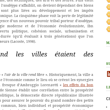
e, des techniques, des arts et des lettres. Puis vient
 l’
asabiyya
s’affaiblit, on devient dépendant des biens
 sont plus liées au développement et les impôts
mique. La cinquième phase voit la perte de légitimité
ergence d’un nouveau pouvoir tribal porteur d’
asabiyya
.
gie moderne et de l’économie évolutionniste, Ibn
ertu politique, cohésion sociale, urbanisation et
durée (qu’il évaluait à trois générations) que l’on
eurs (Lacoste, 1998).
M
nd les villes étaient des
S
Li
e «
l’air de la ville rend libre
». Historiquement, la ville a
de l’économie comme le lieu où se créent les synergies
La fresque d’Ambroggio Lorenzetti «
les effets du bon
L
 de Sienne établit une corrélation entre la prospérité
litique, la démocratie directe républicaine illustrée
Ch
es pour assurer le pouvoir du grand nombre des petits
n commun, bien individuel et prospérité économique