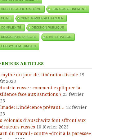
ARCHITECTURE SYSTÈME
BON GOUVERNEMENT
CHINE
CHRISTOPHER ALEXANDER
COMPLEXITÉ
DÉCISION PUBLIQUE
DÉMOCRATIE DIRECTE
ETAT STRATÈGE
ÉCOSYSTÈME URBAIN
ERNIERS ARTICLES
 mythe du jour de libération fiscale
19
ût 2023
dustrie russe : comment expliquer la
silience face aux sanctions ?
23 février
23
lmade: L’indécence prévaut…
12 février
23
s Polonais d’Auschwitz font affront aux
bérateurs russes
10 février 2023
arti du travail» contre «droit à la paresse»