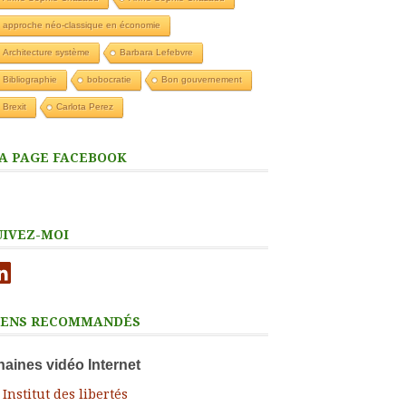
approche néo-classique en économie
Architecture système
Barbara Lefebvre
Bibliographie
bobocratie
Bon gouvernement
Brexit
Carlota Perez
A PAGE FACEBOOK
UIVEZ-MOI
nkedIn
IENS RECOMMANDÉS
aines vidéo Internet
Institut des libertés