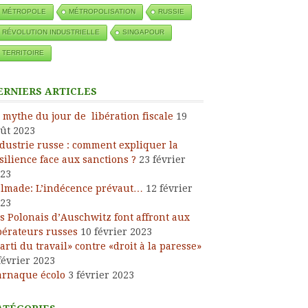
MÉTROPOLE
MÉTROPOLISATION
RUSSIE
RÉVOLUTION INDUSTRIELLE
SINGAPOUR
TERRITOIRE
ERNIERS ARTICLES
 mythe du jour de libération fiscale
19
ût 2023
dustrie russe : comment expliquer la
silience face aux sanctions ?
23 février
23
lmade: L’indécence prévaut…
12 février
23
s Polonais d’Auschwitz font affront aux
bérateurs russes
10 février 2023
arti du travail» contre «droit à la paresse»
février 2023
arnaque écolo
3 février 2023
ress