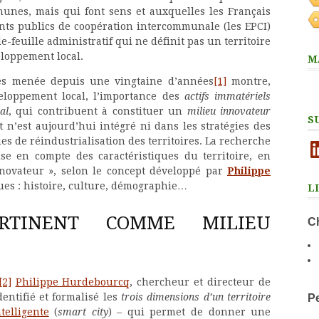
mmunes, mais qui font sens et auxquelles les Français
ents publics de coopération intercommunale (les EPCI)
e-feuille administratif qui ne définit pas un territoire
eloppement local.
M
res menée depuis une vingtaine d’années
[1]
montre,
loppement local, l’importance des
actifs immatériels
al
, qui contribuent à constituer un
milieu innovateur
S
 n’est aujourd’hui intégré ni dans les stratégies des
es de réindustrialisation des territoires. La recherche
Li
se en compte des caractéristiques du territoire, en
nnovateur », selon le concept développé par
Philippe
ues : histoire, culture, démographie…
L
ERTINENT COMME MILIEU
Ch
[2]
Philippe Hurdebourcq
, chercheur et directeur de
entifié et formalisé les
trois dimensions d’un territoire
Pe
ntelligente
(
smart city
) – qui permet de donner une