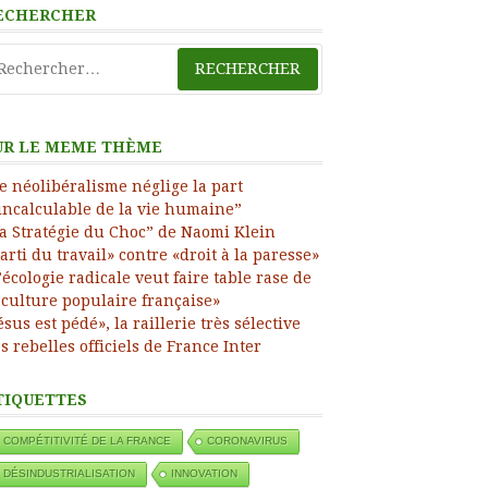
ECHERCHER
chercher :
UR LE MEME THÈME
e néolibéralisme néglige la part
incalculable de la vie humaine”
a Stratégie du Choc” de Naomi Klein
arti du travail» contre «droit à la paresse»
’écologie radicale veut faire table rase de
 culture populaire française»
ésus est pédé», la raillerie très sélective
s rebelles officiels de France Inter
TIQUETTES
COMPÉTITIVITÉ DE LA FRANCE
CORONAVIRUS
DÉSINDUSTRIALISATION
INNOVATION