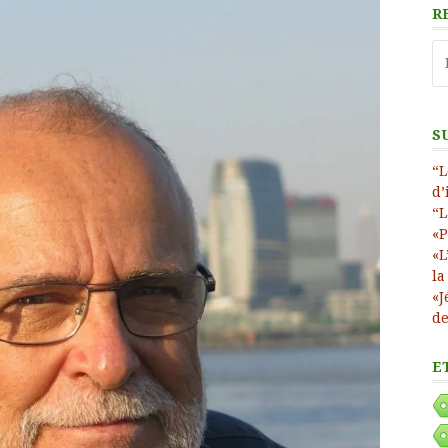
R
Re
S
“L
d’
“L
«P
«L
la
«J
de
E