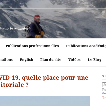
at
ssance
nt
pulence,
ns
tion de la technologie
lics
mment
e
itiques
Publications professionnelles
Publications académi
vreté
liques
ligeante
t
atrices
mations
English
Plan du site
Vidéos
Le Blog
eur
VID-19, quelle place pour une
S
itoriale ?
P
Tr