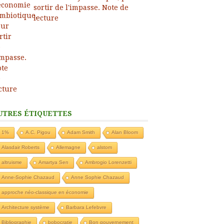
sortir de l'impasse. Note de
lecture
UTRES ÉTIQUETTES
1%
A.C. Pigou
Adam Smith
Alan Bloom
Alasdair Roberts
Allemagne
alstom
altruisme
Amartya Sen
Ambrogio Lorenzetti
Anne-Sophie Chazaud
Anne Sophie Chazaud
approche néo-classique en économie
Architecture système
Barbara Lefebvre
Bibliographie
bobocratie
Bon gouvernement