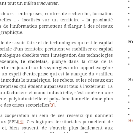
vant tout un
milieu innovateur
.
cteurs – entreprises, centres de recherche, formation
nelles …- localisés sur un territoire – la proximité
 de l’information permettent d’élargir à des réseaux
ographique.
Re
 de savoir-faire et de technologies qui est le capital
oriale d’un territoire pertinent va mobiliser ce capital
hnologique obsolète vers l’intégration des technologies
r exemple,
le choletais
, plongé dans la crise de la
ertir en jouant sur les synergies entre apport exogène
 un esprit d’entreprise qui est la marque du « milieu
Si
 introduit le numérique, les robots, et les réseaux ont
reprises qui étaient auparavant tous à l’extérieur. La
manufacturière et mono-industrielle, s’est muée en une
e, polyindustrielle et poly- fonctionnelle, donc plus
e des crises sectorielles
[3]
.
a coopération au sein de ces réseaux qui donnent
He
aux (SPL)
[4]
. Ces logiques territoriales permettent de
et, bien souvent, de s’ouvrir plus facilement aux