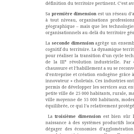
définition du territoire pertinent. C’est a
Sa
première dimension
est un réseau d’a
à tout niveau, organisations profession
géographique – mais que les technologies
organisationnels au-delà du territoire gé
La
seconde dimension
agrège un ensemble
cognitif du territoire. La dynamique territ
pour réaliser la transition d’un cycle tec
de la III° révolution industrielle. Pa
chaussure et l’habillement a su se reconv
d’entreprise et création endogène grâce à
innovateur » choletais. Ces industries ont
permis de développer les services aux ent
petite ville de 25 000 habitants, rurale, 
ville moyenne de 55 000 habitants, modern
équilibrée, ce qui l’a relativement protégé
La
troisième dimension
est bien sûr l
naissance à des systèmes productifs loc
dégager des économies d’agglomération 