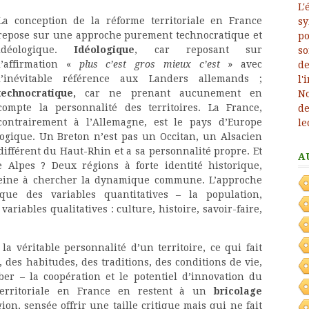
La conception de la réforme territoriale en France
repose sur une approche purement technocratique et
idéologique.
Idéologique
, car reposant sur
l’affirmation «
plus c’est gros mieux c’est
» avec
l’inévitable référence aux Landers allemands ;
technocratique,
car ne prenant aucunement en
compte la personnalité des territoires. La France,
contrairement à l’Allemagne, est le pays d’Europe
logique. Un Breton n’est pas un Occitan, un Alsacien
différent du Haut-Rhin et a sa personnalité propre. Et
A
Alpes ? Deux régions à forte identité historique,
peine à chercher la dynamique commune. L’approche
ue des variables quantitatives – la population,
riables qualitatives : culture, histoire, savoir-faire,
la véritable personnalité d’un territoire, ce qui fait
 des habitudes, des traditions, des conditions de vie,
ber – la coopération et le potentiel d’innovation du
 territoriale en France en restent à un
bricolage
on, sensée offrir une taille critique mais qui ne fait