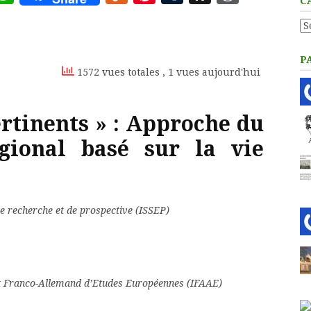
C
to
Ca
Kindle
P
1572 vues totales
, 1 vues aujourd'hui
ertinents » : Approche du
gional basé sur la vie
de recherche et de prospective (ISSEP)
tut Franco-Allemand d’Etudes Européennes (IFAAE)