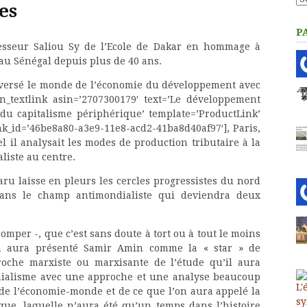
es
P
fesseur Saliou Sy de l’Ecole de Dakar en hommage à
 au Sénégal depuis plus de 40 ans.
eversé le monde de l’économie du développement avec
n_textlink asin=’2707300179′ text=’Le développement
s du capitalisme périphérique’ template=’ProductLink’
nk_id=’46be8a80-a3e9-11e8-acd2-41ba8d40af97′], Paris,
l il analysait les modes de production tributaire à la
liste au centre.
ru laisse en pleurs les cercles progressistes du nord
dans le champ antimondialiste qui deviendra deux
omper -, que c’est sans doute à tort ou à tout le moins
n aura présenté Samir Amin comme la « star » de
roche marxiste ou marxisante de l’étude qu’il aura
onialisme avec une approche et une analyse beaucoup
 de l’économie-monde et de ce que l’on aura appelé la
que, laquelle n’aura été qu’un temps dans l’histoire