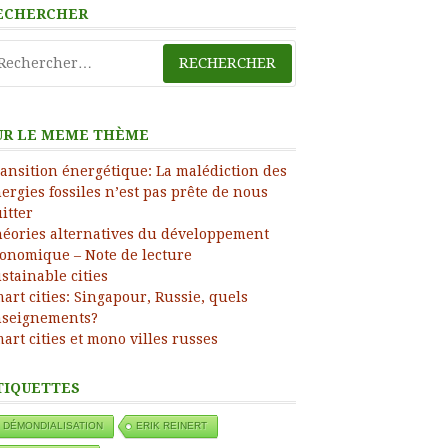
ress
ECHERCHER
chercher :
UR LE MEME THÈME
ansition énergétique: La malédiction des
ergies fossiles n’est pas prête de nous
itter
éories alternatives du développement
onomique – Note de lecture
stainable cities
art cities: Singapour, Russie, quels
nseignements?
art cities et mono villes russes
TIQUETTES
DÉMONDIALISATION
ERIK REINERT