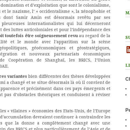
domination et d’exploitation que sont le colonialisme,
s et le nazisme, l’ « occidentalisme », la xénophobie et
M
ts dont Samir Amin est désormais revêtu par ses
s pleureuses internationalistes qui lui décerneront
t des luttes anticoloniales et pour l’indépendance des
oit toutefois être soigneusement revu
au regard de la
S
ualité et le monde avec l’apparition sur la scène
Li
éopolitiques, géoéconomiques et géostratégiques,
égration et nouveaux partenariats économiques
 de Coopération de Shanghaï, les BRICS, l’Union
L
BAII.
res variantes
bien différentes des thèses développées
Ch
i a changé et se situe désormais là où il convient de
apparence et précisément dans ces pays émergents et
 pas d’obstacles théoriques et conduisent à réviser
Pe
les « vilaines » économies des Etats-Unis, de l’Europe
s d’accumulation devraient continuer à contraindre les
lors que la donne a complètement changé avec une
ein des BRICS et plus particulièrement de l’Asie et de