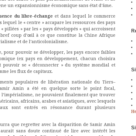
mène un expansionnisme économique sans état d’âme.
uence du libre-échange
et dans lequel le commerce
 lequel le « centre » accapare les ressources des pays
 pillées » par les « pays développés » qui accroissent
Re
 bref coup d’œil à ce que constitue la Chine Afrique
ialisme et de l’anticolonialisme.
e, pour pouvoir se développer, les pays encore faibles
nomique (ex pays en développement, chacun choisira
ent pouvoir se « déconnecter » du système mondial et
Si
mme les flux de capitaux.
ents populaires de libération nationale du Tiers–
Samir Amin a été en quelque sorte le point focal,
e l’impérialisme, ne pouvaient finalement que trouver
ricains, africains, arabes et asiatiques, avec lesquels
ntaux sont entrés en résonance durant plusieurs
He
ourra que regretter avec la disparition de Samir Amin
S
aurait sans doute continué de lire avec intérêt les