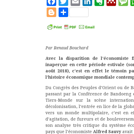
Facebook
Twitter
Email
LinkedIn
Evern
Men
M
Blogger
Partager
Par Renaud Bouchard
Avec la disparition de l’économiste
inaperçue en cette période estivale (so
août 2018), c’est en effet le témoin p
l’histoire économique mondiale contempo
Du Congrès des Peuples d’Orient ou de B
passant par la Conférence de Bandoeng e
Tiers-Monde sur la scène international
décolonisation, l’entrée en lice de la glo
vers un monde multipolaire, c’est en e
d’agitation, de fureurs et de bouleverse
son analyse très critique du système é
pays que l’économiste
Alfred Sauvy
avait