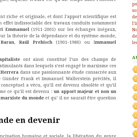
 riche et originale, et dont l’apport scientifique est
en effet indissociable des travaux conduits notamment
iri Emmanuel
(1911-2001) sur les échanges inégaux,
sur la théorie de la dépendance et du système-monde,
 Baran
,
Raúl Prebisch
(1901–1986) ou I
mmanuel
A
pitaliste
ont ainsi constitué l’un des champs de
stimulants dans lesquels s’est engagé le marxisme ces
Herrera
dans une passionnante étude consacrée aux
é Gunder Frank et Immanuel Wallerstein précités, il
onceptuel a vécu, qu’il est devenu obsolète et qu’il
me ce qu’il est devenu :
un apport majeur et non un
e marxiste du monde
et qu’ il ne saurait être question
de en devenir
ncipation humaine et sociale, la libération du genre