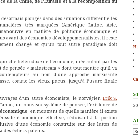
e de la Chine, de l’Eurasie et à la recomposition du
désormais plongés dans des situations différentielles
financières très marquées (Amérique Latine, Asie,
 manœuvre en matière de politique économique et
lus avant des économies développementalistes, il reste
ement changé et qu’un tout autre paradigme doit
He
pproche hétérodoxe de l’économie, niée autant par les
t de pensée « mainstream » dont tout montre qu’il va
contempteurs au nom d’une approche marxisante
Ca
asse, comme les vieux pneus, jusqu’à l’usure finale
S
 ouvrages d’un autre économiste, le norvégien
Erik S.
anon, un nouveau système de pensée, l’existence de
20
t économique
, en montrant de quelle manière il existe
éussite économique effective, réduisant à la portion
A
clusive d’une économie construite sur des luttes de
’à des échecs patents.
Ar