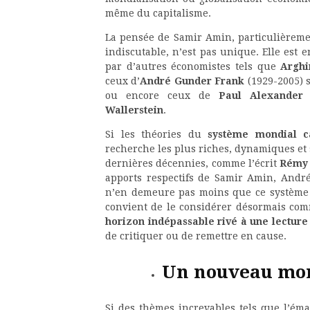
même du capitalisme.
La pensée de Samir Amin, particulièrement
indiscutable, n’est pas unique. Elle est 
par d’autres économistes tels que
Argh
ceux d’
André Gunder Frank
(1929-2005) 
ou encore ceux de
Paul Alexander
Wallerstein
.
Si les théories du
système mondial ca
recherche les plus riches, dynamiques et 
dernières décennies, comme l’écrit
Rémy 
apports respectifs de Samir Amin, Andr
n’en demeure pas moins que ce système c
convient de le considérer désormais com
horizon indépassable rivé à une lectur
de critiquer ou de remettre en cause.
Un nouveau mon
Si des thèmes increvables tels que l’éma