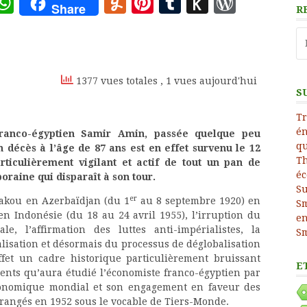
ote
deley
essage
WhatsApp
Yummly
Pinterest
Tumblr
Push
WordP
Share
R
to
Re
Kindle
1377 vues totales
, 1 vues aujourd'hui
S
Tr
én
 franco-égyptien Samir Amin, passée quelque peu
qu
n décès à l’âge de 87 ans est en effet survenu le 12
Th
articulièrement vigilant et actif de tout un pan de
éc
raine qui disparaît à son tour.
Su
er
akou en Azerbaïdjan (du 1
au 8 septembre 1920) en
Sm
n Indonésie (du 18 au 24 avril 1955), l’irruption du
e
e, l’affirmation des luttes anti-impérialistes, la
Sm
balisation et désormais du processus de déglobalisation
ffet un cadre historique particulièrement bruissant
E
ments qu’aura étudié l’économiste franco-égyptien par
conomique mondial et son engagement en faveur des
 rangés en 1952 sous le vocable de Tiers-Monde.