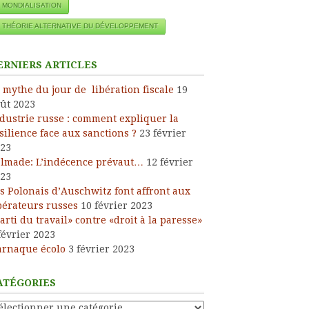
MONDIALISATION
THÉORIE ALTERNATIVE DU DÉVELOPPEMENT
ERNIERS ARTICLES
 mythe du jour de libération fiscale
19
ût 2023
dustrie russe : comment expliquer la
silience face aux sanctions ?
23 février
23
lmade: L’indécence prévaut…
12 février
23
s Polonais d’Auschwitz font affront aux
bérateurs russes
10 février 2023
arti du travail» contre «droit à la paresse»
février 2023
arnaque écolo
3 février 2023
ATÉGORIES
tégories