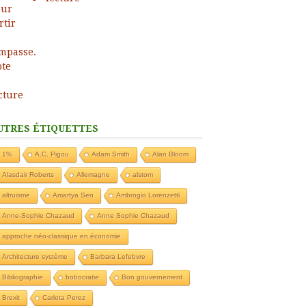
UTRES ÉTIQUETTES
1%
A.C. Pigou
Adam Smith
Alan Bloom
Alasdair Roberts
Allemagne
alstom
altruisme
Amartya Sen
Ambrogio Lorenzetti
Anne-Sophie Chazaud
Anne Sophie Chazaud
approche néo-classique en économie
Architecture système
Barbara Lefebvre
Bibliographie
bobocratie
Bon gouvernement
Brexit
Carlota Perez