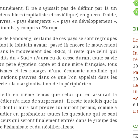
unément, il ne s’agissait pas de définir par là un
eux blocs (capitaliste et soviétique) en guerre froide,
vres, « pays émergents », « pays en développement »,
tinents, y compris d’Europe.
D
ce de Bandoeng, certains de ces pays se sont regroupés
Le
nt le lointain avatar, passé là encore le mouvement
ao
 dans le mouvement des BRICs, il reste que celui qui
In
s dits du « Sud » n’aura eu de cesse durant toute sa vie
ré
un père égyptien copte et d’une mère française, tous
20
ismes et les rouages d’une économie mondiale qui
Pa
 nations pauvres dans ce que l’on appelait dans les
20
cle « la marginalisation de la périphérie ».
Le
li
vieilli en même temps que celui qui en assurait la
«P
édier n’a rien de surprenant ; il reste toutefois que la
6 
rit dont il aura fait preuve lui auront permis, comme à
L’
tudier en profondeur toutes les questions qui se sont
 ceux qui seront finalement entrés dans le groupe des
C
e l’islamisme et du néolibéralisme
Ca