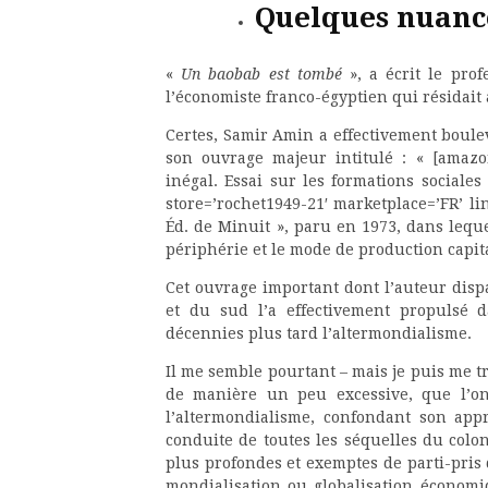
Quelques nuanc
«
Un baobab est tombé
», a écrit le pro
l’économiste franco-égyptien qui résidait
Certes, Samir Amin a effectivement boul
son ouvrage majeur intitulé : « [amazo
inégal. Essai sur les formations sociale
store=’rochet1949-21′ marketplace=’FR’ li
Éd. de Minuit », paru en 1973, dans leque
périphérie et le mode de production capita
Cet ouvrage important dont l’auteur dispa
et du sud l’a effectivement propulsé 
décennies plus tard l’altermondialisme.
Il me semble pourtant – mais je puis me tr
de manière un peu excessive, que l’o
l’altermondialisme, confondant son app
conduite de toutes les séquelles du col
plus profondes et exemptes de parti-pris
mondialisation ou globalisation économi