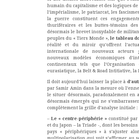
humain du capitalisme et des logiques de 
l’impérialisme, le patriarcat, les fascisme
la guerre constituent ces engagemen
thuriféraires et les buttes-témoins de
désormais le brevet inoxydable de militan
peuples du « Tiers Monde »,
le tableau d
réalité et du miroir qu’offrent l’act
internationale de nouveaux acteurs g
nouveaux modèles économiques d’int
continentaux tels que l’Organisation
eurasiatique, la Belt & Road Intitiative, la 
Il doit aujourd’hui laisser la place à
d’aut
par Samir Amin dans la mesure où l’ennem
le situer désormais, paradoxalement en 
désormais émergés qui ne s’embarrassent
complètement la grille d’analyse initiale :
–
Le « centre-périphérie »
constitué par 
et du Japon – la Triade -, dont les besoin
pays « périphériques » à s’ajuster a
multipolarisation qui voit s’affirmer au s