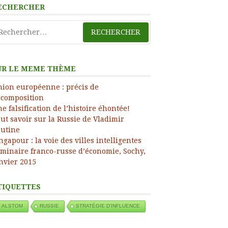
ECHERCHER
ress
chercher :
UR LE MEME THÈME
ion européenne : précis de
composition
e falsification de l’histoire éhontée!
ut savoir sur la Russie de Vladimir
utine
ngapour : la voie des villes intelligentes
minaire franco-russe d’économie, Sochy,
nvier 2015
TIQUETTES
ALSTOM
RUSSIE
STRATÉGIE D'INFLUENCE