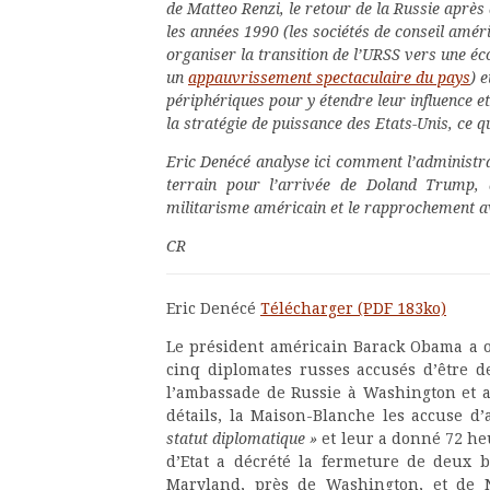
de Matteo Renzi, le retour de la Russie après 
les années 1990 (les sociétés de conseil amér
organiser la transition de l’URSS vers une éc
un
appauvrissement spectaculaire du pays
) 
périphériques pour y étendre leur influence e
la stratégie de puissance des Etats-Unis, ce q
Eric Denécé analyse ici comment l’administra
terrain pour l’arrivée de Doland Trump
militarisme américain et le rapprochement av
CR
Eric Denécé
Télécharger (PDF 183ko)
Le président américain Barack Obama a 
cinq diplomates russes accusés d’être 
l’ambassade de Russie à Washington et a
détails, la Maison-Blanche les accuse d
statut diplomatique »
et leur a donné 72 heu
d’Etat a décrété la fermeture de deux 
Maryland, près de Washington, et de N