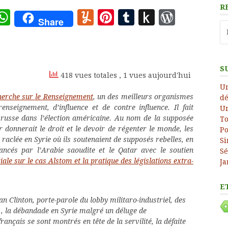
R
ote
deley
essage
WhatsApp
Yummly
Pinterest
Tumblr
Push
WordP
Share
Re
to
Kindle
S
418 vues totales
, 1 vues aujourd'hui
Un
herche sur le Renseignement
, un des meilleurs organismes
dé
enseignement, d’influence et de contre influence. Il fait
Un
on russe dans l’élection américaine. Au nom de la supposée
To
r donnerait le droit et le devoir de régenter le monde, les
Po
raclée en Syrie où ils soutenaient de supposés rebelles, en
Si
nancés par l’Arabie saoudite et le Qatar avec le soutien
Sé
ale sur le cas Alstom et la pratique des législations extra-
Ja
E
lan Clinton, porte-parole du lobby militaro-industriel, des
 , la débandade en Syrie malgré un déluge de
nçais se sont montrés en tête de la servilité, la défaite