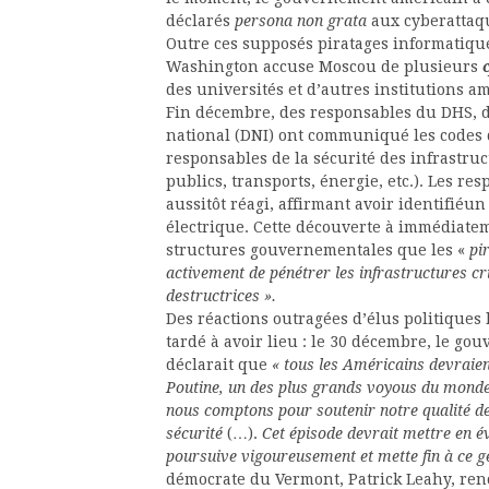
déclarés
persona non grata
aux cyberattaqu
Outre ces supposés piratages informatiqu
Washington accuse Moscou de plusieurs
des universités et d’autres institutions a
Fin décembre, des responsables du DHS, 
national (DNI) ont communiqué les codes d
responsables de la sécurité des infrastruc
publics, transports, énergie, etc.). Les r
aussitôt réagi, affirmant avoir identifiéu
électrique. Cette découverte à immédiatem
structures gouvernementales que les «
pi
activement de pénétrer les infrastructures c
destructrices ».
Des réactions outragées d’élus politiques
tardé à avoir lieu : le 30 décembre, le g
déclarait que
« tous les Américains devraien
Poutine, un des plus grands voyous du monde, 
nous comptons pour soutenir notre qualité de
sécurité
(…).
Cet épisode devrait mettre en é
poursuive vigoureusement et mette fin à ce g
démocrate du Vermont, Patrick Leahy, renc