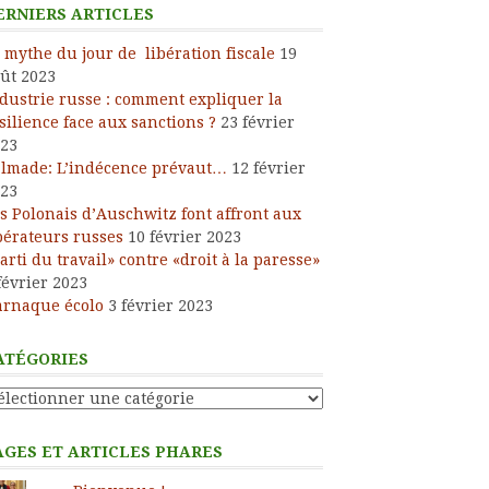
ERNIERS ARTICLES
 mythe du jour de libération fiscale
19
ût 2023
dustrie russe : comment expliquer la
silience face aux sanctions ?
23 février
23
lmade: L’indécence prévaut…
12 février
23
s Polonais d’Auschwitz font affront aux
bérateurs russes
10 février 2023
arti du travail» contre «droit à la paresse»
février 2023
arnaque écolo
3 février 2023
ATÉGORIES
tégories
AGES ET ARTICLES PHARES