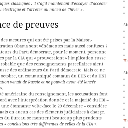
iques classiques : il s’agit maintenant d’essayer d’accéder
électrique et l’arrêter au milieu de l’hiver »
.
nce de preuves
Si
des mesures qui ont été prises par la Maison-
istration Obama sont véhémentes mais aussi confuses ?
teurs du Parti démocrate, pour le moment, personne
s par la CIA qui « prouveraient » l’implication russe
He
t probable que des renseignements parcellaires aient
usse des ordinateurs du Parti démocrate. Mais ce ne
Si
le 7 octobre, un communiqué commun du DHS et du DNI
ation venait de Russie et ne pouvait avoir été lancée
».
é américaine du renseignement, les accusations font
cord avec l’interpréation donnée et la majorité du FBI –
it une étonnante volte-face le 29 décembre – considère
 mais en aucun cas des éléments judiciaires à charge.
bres du Bureau se montrent beaucoup plus prudents
He
des
« conclusions très différentes de celles de la CIA
».