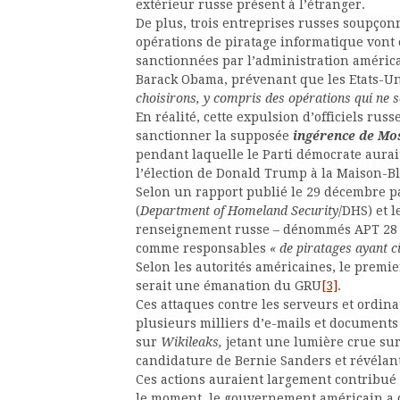
extérieur russe présent à l’étranger.
De plus, trois entreprises russes soupço
opérations de piratage informatique vont
sanctionnées par l’administration améric
Barack Obama, prévenant que les Etats-U
choisirons, y compris des opérations qui ne s
En réalité, cette expulsion d’officiels rus
sanctionner la supposée
ingérence de Mo
pendant laquelle le Parti démocrate aurai
l’élection de Donald Trump à la Maison-B
Selon un rapport publié le 29 décembre pa
(
Department of Homeland Security
/DHS) et l
renseignement russe – dénommés APT 28
comme responsables
« de piratages ayant c
Selon les autorités américaines, le premie
serait une émanation du GRU
[3]
.
Ces attaques contre les serveurs et ordin
plusieurs milliers d’e-mails et document
sur
Wikileaks,
jetant une lumière crue sur
candidature de Bernie Sanders et révélant
Ces actions auraient largement contribué à
le moment, le gouvernement américain a d