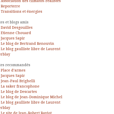
Association des climatos-réalistes
Reporterre
Transitions et énergies
tes et blogs amis
David Desgouilles
Etienne Chouard
Jacques Sapir
Le blog de Bertrand Renouvin
Le blog gaulliste libre de Laurent
rblay
tes recommandés
Place d’armes
Jacques Sapir
Jean-Paul Brighelli
La saker francophone
Le blog de Descartes
Le blog de Jean-Dominique Michel
Le blog gaulliste libre de Laurent
rblay
Le site de Jean-Robert Raviot