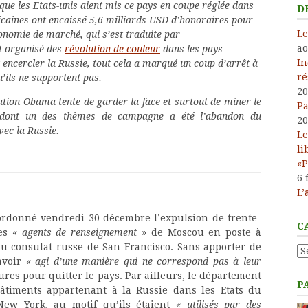
que les Etats-unis aient
mis ce pays en coupe réglée dans
D
icaines ont encaissé 5,6 milliards
USD d’honoraires pour
Le
onomie de marché, qui s’est traduite par
ao
et organisé des
révolution de couleur
dans les pays
In
t encercler la Russie, tout cela a marqué un coup d’arrêt à
ré
u’ils ne supportent pas.
20
tion Obama tente de garder la face et surtout de miner le
Pa
, dont un des thèmes de campagne a été l’abandon du
20
ec la Russie.
Le
li
«P
6 
L’
ordonné vendredi 30 décembre l’expulsion de trente-
C
des
« agents de renseignement
» de Moscou en poste à
u consulat russe de San Francisco. Sans apporter de
Ca
’avoir
«
agi d’une manière qui ne correspond
pas à leur
res pour quitter le pays. Par ailleurs, le département
P
bâtiments appartenant à la Russie dans les Etats du
ew York, au motif qu’ils étaient
« utilisés par des