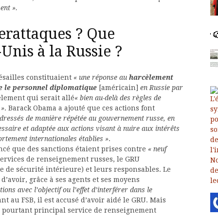
ent ».
erattaques ? Que
Unis à la Russie ?
sailles constituaient
« une réponse au
harcèlement
e le personnel diplomatique
[américain]
en Russie par
lement qui serait allé
« bien au-delà des règles de
 »
. Barack Obama a ajouté que ces actions font
dressés de manière répétée au gouvernement russe, en
essaire et adaptée aux actions visant à nuire aux intérêts
rtement internationales établies »
.
ncé que des
sanctions étaient prises contre
« neuf
services de renseignement russes, le GRU
e de sécurité intérieure) et leurs responsables. Le
d’avoir, grâce à ses agents et ses moyens
ons avec l’objectif ou l’effet d’interférer dans le
ant au FSB, il est accusé d’avoir aidé le GRU. Mais
R, pourtant principal service de renseignement