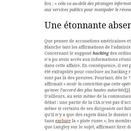
feu : «
cela va au-delà des piratages informat
aux services publics pour manipuler le réseau 
Une étonnante abse
Que penser de accusations américaines et 
Blanche tant les affirmations de l’admin
Concernant le supposé
hacking
des ordina
n’a pu avoir accès aux informations réunie
dans cette affaire. En conséquence, il es
été extrapolés pour conclure au hacking r
sont pas là des preuves. Pourtant, dès 
affirmait «
avoir la conviction que cette opér
qu’avec l’accord des plus hautes autorités
[5]
D’ailleurs, au sein même de la communaut
débat : une partie de la CIA n’est pas d’ac
même si certains de ses dirigeants ont fa
qu’il n’y a que des ragots dans le dossier
Sans
exclure
la « piste russe », les mem
que Langley sur le sujet, affirmant tirer 