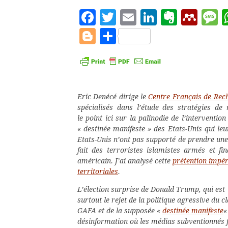
Facebook
Twitter
Email
LinkedIn
Evern
Men
M
Blogger
Partager
Eric Denécé dirige le
Centre Français de Rec
spécialisés dans l’étude des stratégies de r
le point ici sur la palinodie de l’interventi
« destinée manifeste » des Etats-Unis qui leu
Etats-Unis n’ont pas supporté de prendre une 
fait des terroristes islamistes armés et fi
américain. J’ai analysé cette
prétention impéri
territoriales
.
L’élection surprise de Donald Trump, qui est
surtout le rejet de la politique agressive du c
GAFA et de la supposée «
destinée manifeste
«
désinformation où les médias subventionnés fra