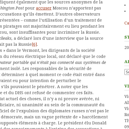
diquent également que les sources anonymes de la
hington Post
pour
accuser
Moscou n’apportent pas
accusations qu’ils émettent. D’autres observateurs
résentées – comme l’utilisation d’un traitement de
Ca
les piratages ont majoritairement eu lieu pendant les
ou, sont insuffisantes pour incriminer la Russie.
S
ileaks,
a déclaré lors d’une interview que la source
ait pas la Russie
[6]
.
20
s » dans le Vermont, les dirigeants de la société
on du réseau électrique local, ont déclaré que le code
A
nateur portable qui n’était pas connecté aux systèmes de
ment isolé. Les responsables de la sécurité de
Ar
t déterminer à quel moment ce code était entré dans
avaient eu pour intention de perturber le
V
’ils pouvaient le pénétrer. A noter que les
e et du DHS ont refusé de commenter ces faits.
Vi
tat actuel des choses, il n’y a ni preuve avérée, ni
Ab
diciaire, ni unanimité au sein de la communauté du
Vi
iciel de l’expulsion des diplomates russes n’est pas le
Ro
 démocrate, mais un vague prétexte de « harcèlement
Th
s supposés éléments à charge. Le président élu Donald
09
té des renseignements à l’origine des accusations à