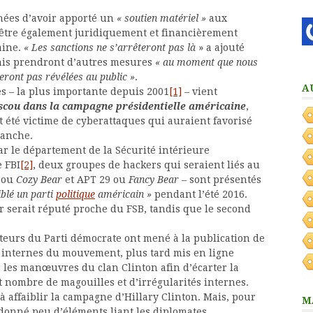
nnées d’avoir apporté un
« soutien matériel »
aux
 être également juridiquement et financièrement
aine.
« Les sanctions ne s’arrêteront pas là
» a ajouté
nis prendront d’autres mesures
« au moment que nous
eront pas révélées au public »
.
A
ses – la plus importante depuis 2001
[1]
– vient
scou dans la campagne présidentielle américaine
,
t été victime de cyberattaques qui auraient favorisé
lanche.
r le département de la Sécurité intérieure
e FBI
[2]
, deux groupes de hackers qui seraient liés au
 ou
Cozy Bear
et APT 29 ou
Fancy Bear –
sont présentés
iblé un parti
politique
américain »
pendant l’été 2016.
r serait réputé proche du FSB, tandis que le second
ateurs du Parti démocrate ont mené à la publication de
s internes du mouvement, plus tard mis en ligne
 les manœuvres du clan Clinton afin d’écarter la
 nombre de magouilles et d’irrégularités internes.
 affaiblir la campagne d’Hillary Clinton. Mais, pour
M
onné peu d’éléments liant les diplomates