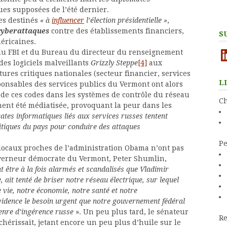
es supposées de l’été dernier.
es destinés
« à
influencer
l’élection présidentielle »
,
cyberattaques
contre des établissements financiers,
S
méricaines.
Li
du FBI et du Bureau du directeur du renseignement
es logiciels malveillants
Grizzly Steppe
[4]
aux
tures critiques nationales (secteur financier, services
L
esponsables des services publics du Vermont ont alors
n de ces codes dans les systèmes de contrôle du réseau
Ch
ent été médiatisée, provoquant la peur dans les
rates informatiques liés aux services russes tentent
ritiques du pays pour conduire des attaques
Pe
 locaux proches de l’administration Obama n’ont pas
ouverneur démocrate du Vermont, Peter Shumlin,
t être à la fois alarmés et scandalisés que Vladimir
ait tenté de briser notre réseau électrique, sur lequel
 vie, notre économie, notre santé et notre
vidence le besoin urgent que notre gouvernement fédéral
enre d’ingérence russe
». Un peu plus tard, le sénateur
Re
hérissait, jetant encore un peu plus d’huile sur le