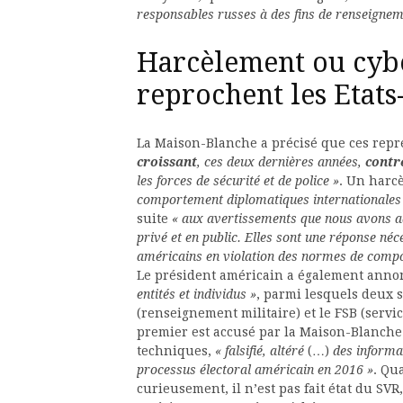
responsables russes à des fins de renseignem
Harcèlement ou cyb
reprochent les Etats-
La Maison-Blanche a précisé que ces repré
croissant
, ces deux dernières années,
contr
les forces de sécurité et de police »
. Un harcè
comportement diplomatiques internationales
suite
« aux avertissements que nous avons a
privé et en public. Elles sont une réponse néc
américains en violation des normes de compo
Le président américain a également anno
entités et individus »
, parmi lesquels deux 
(renseignement militaire) et le FSB (servic
premier est accusé par la Maison-Blanche 
techniques,
« falsifié, altéré
(…)
des informati
processus électoral américain en 2016 »
. Qu
curieusement, il n’est pas fait état du SV