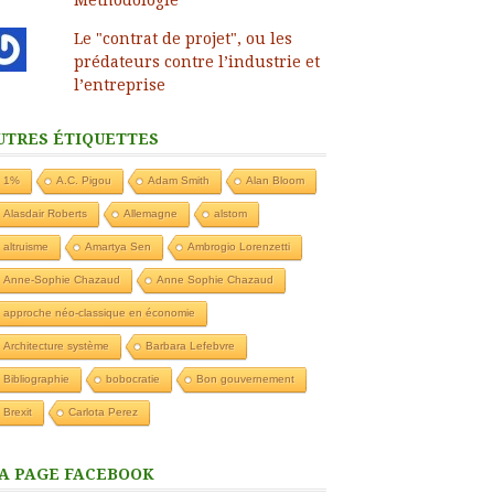
Le "contrat de projet", ou les
prédateurs contre l’industrie et
l’entreprise
UTRES ÉTIQUETTES
1%
A.C. Pigou
Adam Smith
Alan Bloom
Alasdair Roberts
Allemagne
alstom
altruisme
Amartya Sen
Ambrogio Lorenzetti
Anne-Sophie Chazaud
Anne Sophie Chazaud
approche néo-classique en économie
Architecture système
Barbara Lefebvre
Bibliographie
bobocratie
Bon gouvernement
Brexit
Carlota Perez
A PAGE FACEBOOK