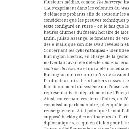
Plusieurs médias, comme
The Intercept,
in
CIA s’exprimant dans les colonnes du
Was
d’éléments probants afin de soutenir les 
considèrent que les preuves techniques p
texte configuré en russe – ou le fait que 
heures diurnes du fuseau horaire de Mosc
Enfin, Julian Assange, le fondateur de
Wik
des e-mails que son site avait révélés n’ét
Concernant les
cyberattaques
« identifiée
Burlington Electric, en charge de la gesti
malveillant avait été détecté «
dans un ordi
contrôle du réseau
» et qui a été immédiate
Burlington ont reconnu qu’ils ne savaien
l’ordinateur, ni si les « hackers russes » 
fonctionnement du système ou d’observer s
représentants du département de l’Energi
Ainsi, concernant ces deux affaires, en l’é
commission parlementaire, ni enquête ju
renseignement. A tel point que le motif off
supposé hacking des ordinateurs du Parti
diplomatique », ce qui en dit long sur le
Trump a d’ailleurs mis en cause la véraci