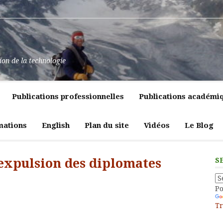
at
ssance
nt
pulence,
ns
tion de la technologie
lics
mment
e
itiques
Publications professionnelles
Publications académi
vreté
liques
ligeante
t
atrices
mations
English
Plan du site
Vidéos
Le Blog
eur
l’expulsion des diplomates
S
P
Tr