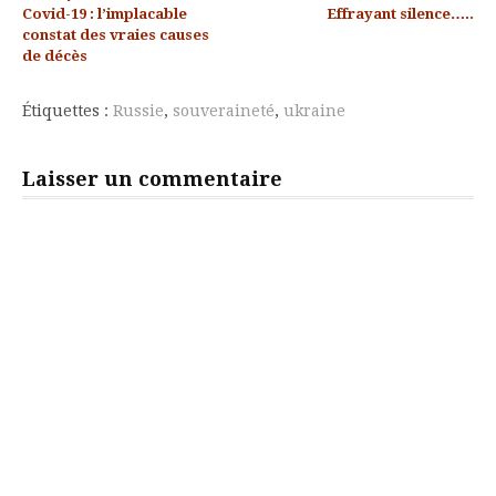
Lire
Covid-19 : l’implacable
Effrayant silence…..
la
constat des vraies causes
de décès
suite
Étiquettes :
Russie
,
souveraineté
,
ukraine
Laisser un commentaire