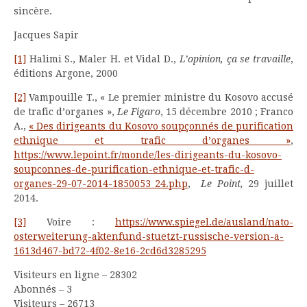
sincère.
Jacques Sapir
[1]
Halimi S., Maler H. et Vidal D.,
L’opinion, ça se travaille
,
éditions Argone, 2000
[2]
Vampouille T., « Le premier ministre du Kosovo accusé
de trafic d’organes »,
Le Figaro
,‎ 15 décembre 2010 ; Franco
A.,
« Des dirigeants du Kosovo soupçonnés de purification
ethnique et trafic d’organes »
,
https://www.lepoint.fr/monde/les-dirigeants-du-kosovo-
soupconnes-de-purification-ethnique-et-trafic-d-
organes-29-07-2014-1850053_24.php
,
Le Point,
29 juillet
2014.
[3]
Voire :
https://www.spiegel.de/ausland/nato-
osterweiterung-aktenfund-stuetzt-russische-version-a-
1613d467-bd72-4f02-8e16-2cd6d3285295
Visiteurs en ligne – 28302
Abonnés – 3
Visiteurs – 26713