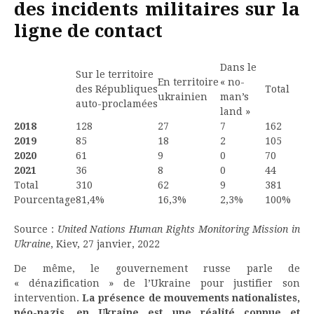
des incidents militaires sur la
ligne de contact
Dans le
Sur le territoire
En territoire
« no-
des Républiques
Total
ukrainien
man’s
auto-proclamées
land »
2018
128
27
7
162
2019
85
18
2
105
2020
61
9
0
70
2021
36
8
0
44
Total
310
62
9
381
Pourcentage
81,4%
16,3%
2,3%
100%
Source :
United Nations Human Rights Monitoring Mission in
Ukraine
, Kiev, 27 janvier, 2022
De même, le gouvernement russe parle de
« dénazification » de l’Ukraine pour justifier son
intervention.
La présence de mouvements nationalistes,
néo-nazis, en Ukraine est une réalité connue et