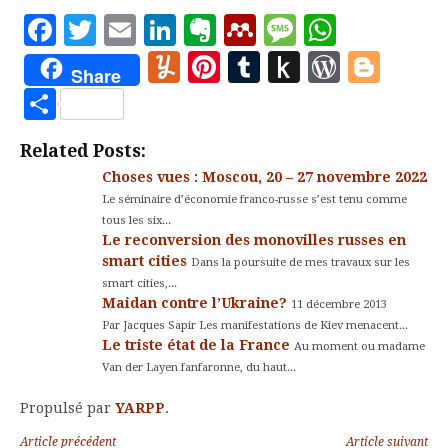
une vue plus précise et
Facebook
Twitter
Email
LinkedIn
Evernote
Mendeley
Message
Whats
appréhender le réel, il
Yummly
Pinterest
Tumblr
Push
WordP
Blo
faut attendre plusieurs
Share
jours avant…
to
Partager
Kindle
Related Posts:
Choses vues : Moscou, 20 – 27 novembre 2022
Le séminaire d’économie franco-russe s’est tenu comme
tous les six...
Le reconversion des monovilles russes en
smart cities
Dans la poursuite de mes travaux sur les
smart cities,...
Maidan contre l’Ukraine?
11 décembre 2013
Par Jacques Sapir Les manifestations de Kiev menacent...
Le triste état de la France
Au moment ou madame
Van der Layen fanfaronne, du haut...
Propulsé par
YARPP
.
Article précédent
Article suivant