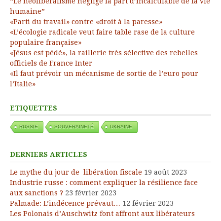
“Le néolibéralisme néglige la part d’incalculable de la vie
humaine”
«Parti du travail» contre «droit à la paresse»
«L’écologie radicale veut faire table rase de la culture
populaire française»
«Jésus est pédé», la raillerie très sélective des rebelles
officiels de France Inter
«Il faut prévoir un mécanisme de sortie de l’euro pour
l’Italie»
ETIQUETTES
RUSSIE
SOUVERAINETÉ
UKRAINE
DERNIERS ARTICLES
Le mythe du jour de libération fiscale
19 août 2023
Industrie russe : comment expliquer la résilience face
aux sanctions ?
23 février 2023
Palmade: L’indécence prévaut…
12 février 2023
Les Polonais d’Auschwitz font affront aux libérateurs