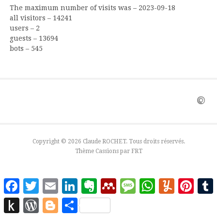
The maximum number of visits was – 2023-09-18
all visitors – 14241
users – 2
guests – 13694
bots – 545
Copyright © 2026 Claude ROCHET. Tous droits réservés.
Thème Cassions par
FRT
Facebook
Twitter
Email
LinkedIn
Evernote
Mendeley
Message
WhatsApp
Yummly
Pinter
Push
WordPress
Blogger
Partager
to