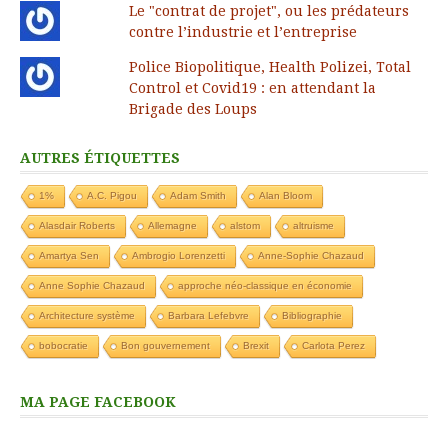
Le "contrat de projet", ou les prédateurs
contre l’industrie et l’entreprise
Police Biopolitique, Health Polizei, Total
Control et Covid19 : en attendant la
Brigade des Loups
AUTRES ÉTIQUETTES
1%
A.C. Pigou
Adam Smith
Alan Bloom
Alasdair Roberts
Allemagne
alstom
altruisme
Amartya Sen
Ambrogio Lorenzetti
Anne-Sophie Chazaud
Anne Sophie Chazaud
approche néo-classique en économie
Architecture système
Barbara Lefebvre
Bibliographie
bobocratie
Bon gouvernement
Brexit
Carlota Perez
MA PAGE FACEBOOK