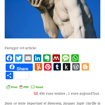
Partager cet article:
Facebook
Twitter
Email
LinkedIn
Evernote
Mendeley
Message
Whats
Yummly
Pinterest
Tumblr
Push
WordP
Blo
Share
to
Partager
Kindle
496 vues totales
, 1 vues aujourd'hui
Dans ce texte important et bienvenu, Jacques Sapir clarifie la