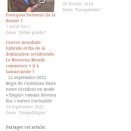
20 février 2014
Dans "Européisme"
Pourquoi haïssent-ils la
Russie ?
7 avril 2017
Dans "Débat public"
Guerre mondiale
hybride et fin de la
domination occidentale.
Le Nouveau Monde
commence-t-il à
Samarcande ?
21 septembre 2022
Régis de Castelnau Dans
notre Occident en mode
« Empire romain devenu
fou » suivre l’actualité
en continu ne permet
24 septembre 2022
pas de savoir réellement
Dans "Géopolitique"
ce qui se passe.
Lorsqu’un événement
Partager cet article:
survient, pour obtenir