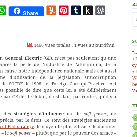
R
ote
deley
essage
WhatsApp
Yummly
Pinterest
Tumblr
Push
WordP
Share
Re
to
Kindle
S
1466 vues totales
, 1 vues aujourd'hui
“L
in
General Electric
(GE), n’est pas seulement qu’une
« 
après la perte de l’industrie de l’aluminium, de la
cy
en cause notre indépendance nationale mais est aussi
« 
aine
d’utilisation de la législation anticorruption
Wo
 de l’OCDE de 1998, le ‘Foreign Corrupt Practices Act
be
pas possible de dire que cette loi a été délibérément
Vo
 par GE dès le début, il est clair, par contre, qu’il y a
E
te des
stratégies d’influence
ou de
soft power
, de
précis, par le droit. Ce sont des stratégies anciennes
 l’Etat stratège
: le moyen le plus efficace de dominer
s – le
soft power
– plutôt que par le pouvoir des armes –