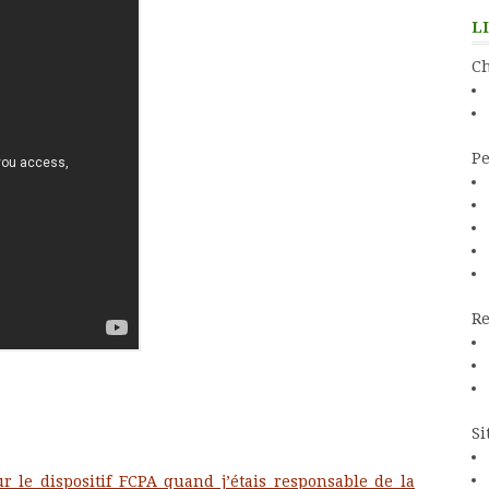
L
Ch
Pe
Re
Si
ur le dispositif FCPA quand j’étais responsable de la