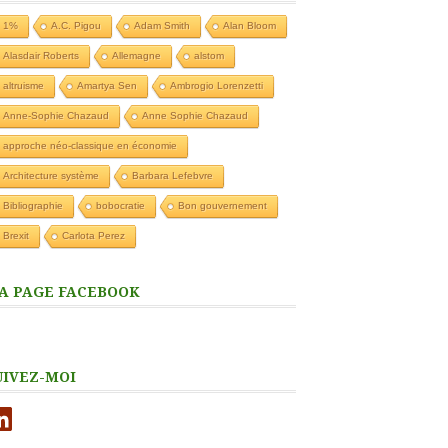
1%
A.C. Pigou
Adam Smith
Alan Bloom
Alasdair Roberts
Allemagne
alstom
altruisme
Amartya Sen
Ambrogio Lorenzetti
Anne-Sophie Chazaud
Anne Sophie Chazaud
approche néo-classique en économie
Architecture système
Barbara Lefebvre
Bibliographie
bobocratie
Bon gouvernement
Brexit
Carlota Perez
A PAGE FACEBOOK
UIVEZ-MOI
nkedIn