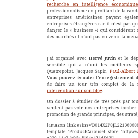
recherche en intelligence économiqu
professionnalisme en profitant de la can
entreprises américaines payent égal
entreprises étrangères car il n’est pas q
danger le « business ») qui considèrent 
des marchés et n’ont pas vu venir la mena
J’ai organisé avec
Hervé Juvin
et le dé
sensible qui a réuni les meilleurs sp
Quatrepoint, Jacques Sapir,
Paul-Albert 
Vous pouvez écouter l’enregistrement 
de faire un tour très complet de la 
intervention sur son blog
.
Un dossier à étudier de très près par to
veulent pas voir nos entreprises tomber 
promotion de grands principes, des straté
[amazon_link asins=’B014X2P8JI,22136868
template=’ProductCarousel’ store=’httpww