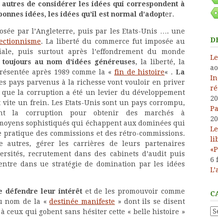
s autres de considérer les idées qui correspondent à
onnes idées, les idées qu’il est normal d’adopt
er.
osée par l’Angleterre, puis par les Etats-Unis …. une
D
ectionnisme
. La liberté du commerce fut imposée au
ale, puis surtout après l’effondrement du monde
Le
 toujours au nom d’idées généreuses
, la liberté, la
ao
 présentée après 1989 comme la «
fin de histoire
« .
La
In
les pays parvenus à la richesse vont vouloir en priver
ré
s que la corruption a été un levier du développement
20
vite un frein. Les Etats-Unis sont un pays corrompu,
Pa
uent la corruption pour obtenir des marchés à
20
es moyens sophistiqués qui échappent aux dominées qui
Le
le pratique des commissions et des rétro-commissions.
li
e autres, gérer les carrières de leurs partenaires
«P
ersités, recrutement dans des cabinets d’audit puis
6 
entre dans ue stratégie de domination par les idées
L’
e défendre leur intérêt
et de les promouvoir comme
C
u nom de la «
destinée manifeste
» dont ils se disent
Ca
 à ceux qui gobent sans hésiter cette « belle histoire »