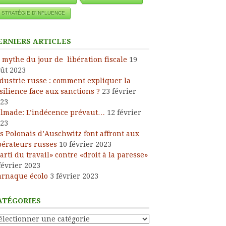
STRATÉGIE D'INFLUENCE
ERNIERS ARTICLES
 mythe du jour de libération fiscale
19
ût 2023
dustrie russe : comment expliquer la
silience face aux sanctions ?
23 février
23
lmade: L’indécence prévaut…
12 février
23
s Polonais d’Auschwitz font affront aux
bérateurs russes
10 février 2023
arti du travail» contre «droit à la paresse»
février 2023
arnaque écolo
3 février 2023
ATÉGORIES
tégories