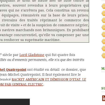
Appliquant le droit de haute mer de lutte contre la
navires, souvent revendus à leurs propriétaires qui
aves qui ne s’arrêtera pas. Cela constitua un revenu
 équipages, rémunérés sur la base de leurs prises.
s riverains des traités réprimant le commerce des
roit de visite » et de la suspicion de commerce négrier,
les navires marchands non britanniques. En prohibant
ésavantage concurrentiel, qu’elle va compenser par une
i va renforcer sa suprématie maritime.
° siècle par
Lord Gladstone
qui fut quatre fois
lliés ou d’ennemis permanents, elle n’a que des intérêts
M
hel Quatrepoint
ont étudié en détail ce dossier, que
 Jean-Michel Quatrepoint. Il faut également lire le
c Denécé
RACKET AMÉRICAIN ET DÉMISSION D’ETAT. LE
OM PAR GENERAL ELECTRIC
.
S
Li