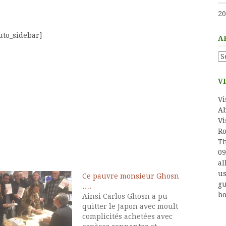
20
auto_sidebar]
A
Ar
V
Vi
Ab
Vi
Ro
Th
09
al
us
Ce pauvre monsieur Ghosn
gu
….
bo
Ainsi Carlos Ghosn a pu
quitter le Japon avec moult
complicités achetées avec