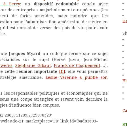
e à Bercy
: un
dispositif redoutable
conclu avec
deur des entreprises majoritairement européennes (les
ement de fortes amendes, mais moindre que les
He
uestion pour l’administration américaine de mettre en
qu’il est normal de verser des pots de vin pour avoir
Si
ce.
puté
Jacques Myard
un colloque fermé sur ce sujet
écialistes sur le sujet (Hervé Juvin, Jean-Michel
Iweins
,
Stéphanie Gibaut
,
Franck de Cloquement
….).
de cette réunion importante
ICI
: elle vous permettra
stratégie américaine.
Leslie Varenne a publié son
He
us les responsables politiques et économiques qui ne
sous une coupe étrangère et savent voir, derrière la
gies d’influence bien conçues.
Ca
82,2363711289,2729876529′
wclaude-21′ marketplace=’FR’ link_id=’bad83693-
S