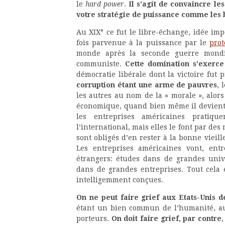
le
hard power
.
Il s’agit de convaincre le
votre stratégie de puissance comme les b
Au XIX° ce fut le libre-échange, idée imp
fois parvenue à la puissance par le
prot
monde après la seconde guerre mondi
communiste.
Cette domination s’exerce
démocratie libérale dont la victoire fut
corruption étant une arme de pauvres
, 
les autres au nom de la « morale », alor
économique, quand bien même il devient 
les entreprises américaines pratiq
l’international, mais elles le font par d
sont obligés d’en rester à la bonne vieil
Les entreprises américaines vont, entr
étrangers: études dans de grandes univ
dans de grandes entreprises. Tout cela 
intelligemment conçues.
On ne peut faire grief aux Etats-Unis d
étant un bien commun de l’humanité, a
porteurs.
On doit faire grief, par contre
,