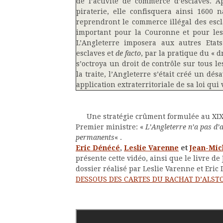
de l’activité de commerce d’esclaves. 
piraterie, elle confisquera ainsi 1600 
reprendront le commerce illégal des escl
important pour la Couronne et pour les
L’Angleterre imposera aux autres Etat
esclaves et
de facto
, par la pratique du « d
s’octroya un droit de contrôle sur tous 
la traite, l’Angleterre s’était créé un d
application extraterritoriale de sa loi qu
Une stratégie crûment formulée au XIX
Premier ministre: «
L’Angleterre n’a pas d’a
permanents
« .
Eric Dénécé
,
Leslie Varenne
et
Jean-Mic
présente cette vidéo, ainsi que le livre de
dossier réalisé par Leslie Varenne et Eri
DESSOUS DES CARTES DU RACHAT D’ALST