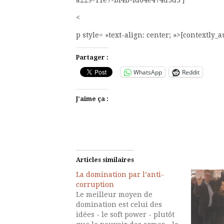
a229-11e7-bf4b-fd04e474d5d3′]
<
p style= »text-align: center; »>[contextly_
Partager :
WhatsApp
Reddit
J’aime ça :
Articles similaires
La domination par l’anti-
corruption
Le meilleur moyen de
domination est celui des
idées - le soft power - plutôt