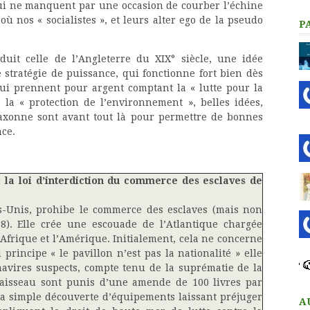
qui ne manquent par une occasion de courber l’échine
ù nos « socialistes », et leurs alter ego de la pseudo
P
duit celle de l’Angleterre du XIX° siècle, une idée
 stratégie de puissance, qui fonctionne fort bien dès
qui prennent pour argent comptant la « lutte pour la
 la « protection de l’environnement », belles idées,
saxonne sont avant tout là pour permettre de bonnes
nce.
 la loi d’interdiction du commerce des esclaves de
ats-Unis, prohibe le commerce des esclaves (mais non
38). Elle crée une escouade de l’Atlantique chargée
’Afrique et l’Amérique. Initialement, cela ne concerne
rincipe « le pavillon n’est pas la nationalité » elle
 navires suspects, compte tenu de la suprématie de la
vaisseau sont punis d’une amende de 100 livres par
 la simple découverte d’équipements laissant préjuger
A