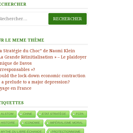
ECHERCHER
ress
chercher :
UR LE MEME THÈME
a Stratégie du Choc” de Naomi Klein
La Grande Réinitialisation » – Le plaidoyer
nique de Davos
Irresponsables »?
uld the lock-down economic contraction
 a prelude to a major depression?
yage en France
TIQUETTES
ALSTOM
CHINE
ETAT STRATÈGE
FCPA
HISTOIRE
ICONOMIE
IMPÉRIALISME MORAL
MYTHE DU LIBRE-ÉCHANGE
PROTECTIONNISME