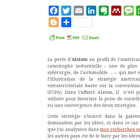
Facebook
Twitter
Email
LinkedIn
Evern
Men
M
Blogger
Partager
La perte d’
Alstom
au profit de l’américa
catastrophe industrielle – une de plus 
sidérurgie, de l’automobile … – qui met 
l’illustration de la stratégie améric
extraterritoriale basée sur la convention
(FCPA). Dans l’affaire Alstom, il n’est 
utilisée pour favoriser la prise de contrôle
eu une convergence des deux stratégies.
Cette stratégie s’inscrit dans la palet
domination par les idées, et dans ce cas 
que j’ai analysées dans
mes recherches sur
les autres pays est de le faire par les idée