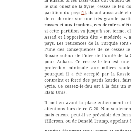
la Russie. Si les Etats-Unis ont obtenu 
le sud-ouest de la Syrie, cessez-le-feu 
partition du pays
[1]
, ils ont aussi acté e
de ce dernier sur une très grande partie
russes et aux iraniens, ces derniers n’é
si cette partition va jusqu’à son terme, 
Assad et l’opposition dite « modérée », 
pays. Les réticences de la Turquie sont 
l’une des conséquences de ce cessez-le
Russie autour de l’idée de l’unité de l
pour Ankara. Ce cessez-le-feu est une 
protection minimale aux milices souten
pourquoi il a été accepté par la Russie
contraint et forcé des partis kurdes, fai
Syrie. Ce cessez-le-feu est à la fois un 
Etats-Unis.
Il met en avant la place entièrement re
attentions lors de ce G-20. Non seulement 
mais encore peut-il se prévaloir des formu
Tillerson, ou de Donald Trump, appelant à