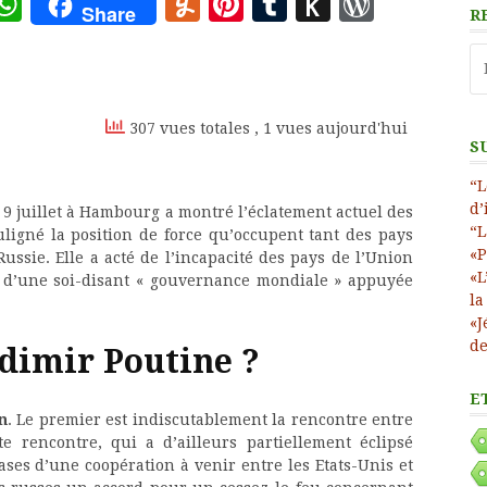
ote
deley
essage
WhatsApp
Yummly
Pinterest
Tumblr
Push
WordP
Share
R
to
Re
Kindle
307 vues totales
, 1 vues aujourd'hui
S
“L
d’
 9 juillet à Hambourg a montré l’éclatement actuel des
“L
ouligné la position de force qu’occupent tant des pays
«P
ussie. Elle a acté de l’incapacité des pays de l’Union
«L
 d’une soi-disant « gouvernance mondiale » appuyée
la
«J
de
adimir Poutine ?
E
n
. Le premier est indiscutablement la rencontre entre
e rencontre, qui a d’ailleurs partiellement éclipsé
bases d’une coopération à venir entre les Etats-Unis et