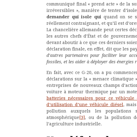
communiqué final « prend acte » de la sort
irréversibles », manière de tenter d’isol
demander qui isole qui
quand on se sou
réellement contraignant, et qu’il est d’or
La chancelière allemande peut certes décl
les autres chefs d’État et de gouvernem
devant aboutir à ce que ces derniers soien
déclaration finale, en effet, dit que les pa
d’autres partenaires pour faciliter leur accè
fossiles, et les aider à déployer des énergie
En fait, avec ce G-20, on a pu commencer 
déclarations sur la « menace climatique »
entreprises de nouveaux champs d’actio
voiture à moteur thermique par un mote
batteries nécessaires pour ce véhicul
d’utilisation d’une véhicule diésel
, mai
pollution auxquels les populations s
atmosphérique
[3]
, ou de la pollution d
l’agriculture industrielle.