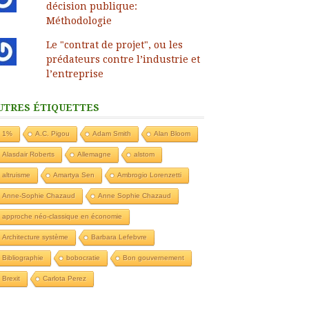
décision publique:
Méthodologie
Le "contrat de projet", ou les
prédateurs contre l’industrie et
l’entreprise
UTRES ÉTIQUETTES
1%
A.C. Pigou
Adam Smith
Alan Bloom
Alasdair Roberts
Allemagne
alstom
altruisme
Amartya Sen
Ambrogio Lorenzetti
Anne-Sophie Chazaud
Anne Sophie Chazaud
approche néo-classique en économie
Architecture système
Barbara Lefebvre
Bibliographie
bobocratie
Bon gouvernement
Brexit
Carlota Perez