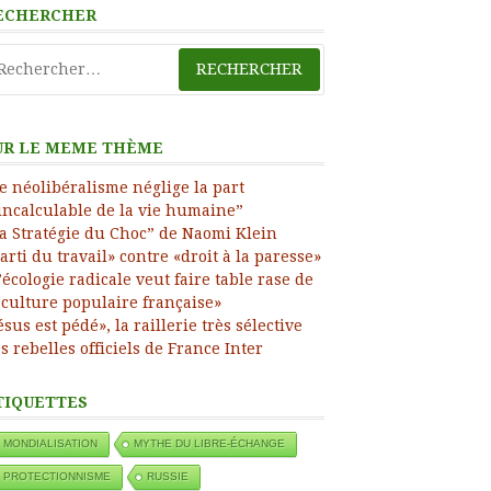
ress
ECHERCHER
chercher :
UR LE MEME THÈME
e néolibéralisme néglige la part
incalculable de la vie humaine”
a Stratégie du Choc” de Naomi Klein
arti du travail» contre «droit à la paresse»
’écologie radicale veut faire table rase de
 culture populaire française»
ésus est pédé», la raillerie très sélective
s rebelles officiels de France Inter
TIQUETTES
MONDIALISATION
MYTHE DU LIBRE-ÉCHANGE
PROTECTIONNISME
RUSSIE