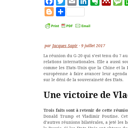
Facebook
Twitter
Email
LinkedIn
Evern
Men
M
Blogger
Partager
par
Jacques Sapir
·
9 juillet 2017
La réunion du G-20 qui s’est tenu du 7 au
relations internationales. Elle a aussi s
comme les Etats-Unis que la Chine et la R
européenne à faire avancer leur agenda
sur le déni de la souveraineté des Etats.
Une victoire de Vl
Trois faits sont à retenir de cette réunio
Donald Trump et Vladimir Poutine. Cett
d’autres réunions bilatérales, a jeté les 