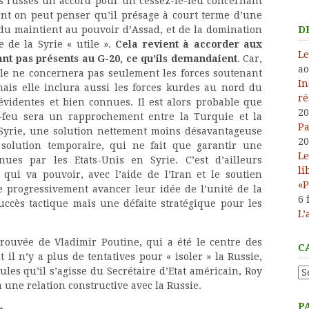
des russes un accord pour un cessez-le-feu concernant
dont on peut penser qu’il présage à court terme d’une
t du maintient au pouvoir d’Assad, et de la domination
D
 de la Syrie « utile ».
Cela revient à accorder aux
Le
tant pas présents au G-20, ce qu’ils demandaient
. Car,
ao
elle ne concernera pas seulement les forces soutenant
In
mais elle inclura aussi les forces kurdes au nord du
ré
évidentes et bien connues. Il est alors probable que
20
-feu sera un rapprochement entre la Turquie et la
Pa
a Syrie, une solution nettement moins désavantageuse
20
solution temporaire, qui ne fait que garantir une
Le
ues par les Etats-Unis en Syrie. C’est d’ailleurs
li
 qui va pouvoir, avec l’aide de l’Iran et le soutien
«P
re progressivement avancer leur idée de l’unité de la
6 
succès tactique mais une défaite stratégique pour les
L’
trouvée de Vladimir Poutine, qui a été le centre des
C
il n’y a plus de tentatives pour « isoler » la Russie,
les qu’il s’agisse du Secrétaire d’Etat américain, Roy
Ca
 une relation constructive avec la Russie.
P