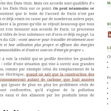
M
ie des États-Unis. Mais ces accords sont qualifiés d’«
er les États-Unis sur ce point.
On peut néanmoins se
vient que le texte de l’accord de Paris n’est pas
es et déjà remis en cause par de nombreux autres pays.
S
arer à la presse qu’elle se réjouit beaucoup que tous
ent s’en tiennent aux accords de Paris. Le processus
Li
t vidés de leur substance est d’ores et déjà engagé. La
ys du G20 : «
vont œuvrer pour travailler étroitement avec
s et leur utilisation plus propre et efficace des énergies
L
s renouvelables et d’autres sources d’énergie propre
».
Ch
à voir la réalité qui se profile derrière les grandes
 : celle d’une situation qui vise à ouvrir aux grandes
ns, comme par exemple celui du remplacement de la
ur électrique,
quand on sait que la construction des
Pe
e consommeront autant de carbone que huit années
s qui ignore de plus en plus les problèmes réels de
ont confrontées, qu’il s’agisse de la pollution
es eaux et des aliments par les produits issus de