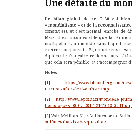
Une défaite du mo
Le bilan global de ce G-20 est bien
« mondialisme » et de la reconnaissance 
constat est, et c’est normal, enrobé de d
Mais, il est incontestable que la réuni
multipolaire, un monde dans lequel aucun
exercer son pouvoir. Et, en un sens c’est 
diplomatie française revienne aux réali
que cela sera pénible, et s’accompagner d
Notes
[1]
https://www.bloomberg.com/news
traction-after-deal-with-trump
[2]
http://www.lepoint.fr/monde/le-jou
homologues-08-07-2017-2141610_3241.ph
[3]
Voir Meilhan N., « Sulfates or no Sulfa
sulfates-that-is-the-question/