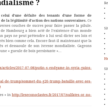
ndialisme ?
Re
 celui d’une défaite des tenants d’une forme de
de la légitimité d’action des nations souveraines.
Ce
iverses couches de sucres pour faire passer la pilule.
Si
on de Hambourg a bien acté de l’existence d’un monde
 pays ne peut prétendre à lui seul dicter ses lois et
très bien comme cela. Encore faut-il maintenant que la
tés et dessaoule de son ivresse mondialiste. Gageons
’une « gueule de bois persistante »…
He
/articles/2017-07-08/putin-s-endgame-in-syria-gains-
Si
rnal-de-trump/sommet-du-g20-trump-bataille-avec-ses-
p
tes » in
http://leseconoclastes.fr/2017/07/sulfates-or-no-