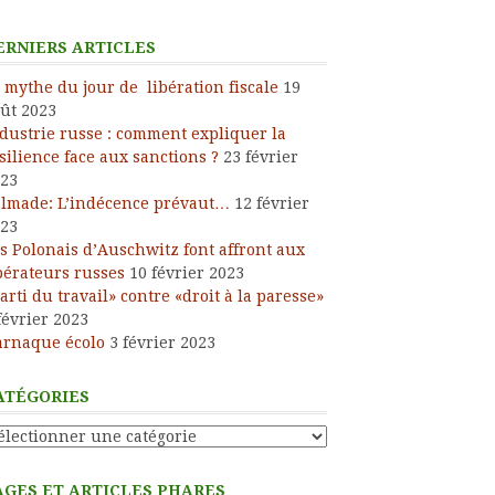
ERNIERS ARTICLES
 mythe du jour de libération fiscale
19
ût 2023
dustrie russe : comment expliquer la
silience face aux sanctions ?
23 février
23
lmade: L’indécence prévaut…
12 février
23
s Polonais d’Auschwitz font affront aux
bérateurs russes
10 février 2023
arti du travail» contre «droit à la paresse»
février 2023
arnaque écolo
3 février 2023
ATÉGORIES
tégories
AGES ET ARTICLES PHARES