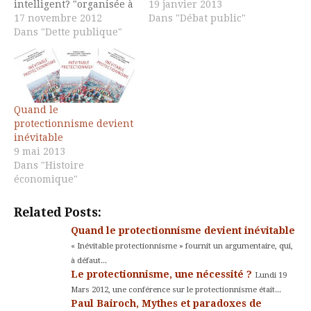
intelligent? "organisée à
dernier livre d'Erik S.
19 janvier 2013
l'occasion de l'édition
17 novembre 2012
Reinert, "Comment les
Dans "Débat public"
française du livre de
Dans "Dette publique"
pays riches sont
Erik Reinert "
devenus riches et
[amazon_link
pourquoi les pays
id="2268072908"
pauvres restent
target="_blank"
pauvres", était mis à
]Comment les pays
l'honneur et le débat
Quand le
riches sont devenus
concernait la notion de
protectionnisme devient
riches, pourquoi les
"protectionnisme
inévitable
pays pauvres restent
intelligent", thème…
9 mai 2013
pauvres[/amazon_link]",
Dans "Histoire
le 19 mars 2012 à Paris.
économique"
Un soirée organisée
par…
Related Posts:
Quand le protectionnisme devient inévitable
« Inévitable protectionnisme » fournit un argumentaire, qui,
à défaut...
Le protectionnisme, une nécessité ?
Lundi 19
Mars 2012, une conférence sur le protectionnisme était...
Paul Bairoch, Mythes et paradoxes de