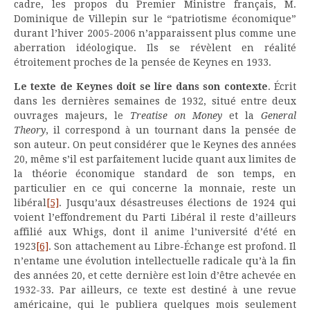
cadre, les propos du Premier Ministre français, M.
Dominique de Villepin sur le “patriotisme économique”
durant l’hiver 2005-2006 n’apparaissent plus comme une
aberration idéologique. Ils se révèlent en réalité
étroitement proches de la pensée de Keynes en 1933.
Le texte de Keynes doit se lire dans son contexte
. Écrit
dans les dernières semaines de 1932, situé entre deux
ouvrages majeurs, le
Treatise on Money
et la
General
Theory
, il correspond à un tournant dans la pensée de
son auteur. On peut considérer que le Keynes des années
20, même s’il est parfaitement lucide quant aux limites de
la théorie économique standard de son temps, en
particulier en ce qui concerne la monnaie, reste un
libéral
[5]
. Jusqu’aux désastreuses élections de 1924 qui
voient l’effondrement du Parti Libéral il reste d’ailleurs
affilié aux Whigs, dont il anime l’université d’été en
1923
[6]
. Son attachement au Libre-Échange est profond. Il
n’entame une évolution intellectuelle radicale qu’à la fin
des années 20, et cette dernière est loin d’être achevée en
1932-33. Par ailleurs, ce texte est destiné à une revue
américaine, qui le publiera quelques mois seulement