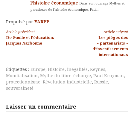
l’histoire économique
Dans son ouvrage Mythes et
paradoxes de l’histoire économique, Paul...
Propulsé par
YARPP
.
Lire
Article précédent
Article suivant
De Gaulle et l’éducation:
Les pièges des
la
Jacques Narbonne
« partenariats »
d’investissements
suite
internationaux
Étiquettes :
Europe
,
Histoire
,
inégalités
,
Keynes
,
Mondialisation
,
Mythe du libre-échange
,
Paul Krugman
,
protectionnisme
,
Révolution industrielle
,
Russie
,
souveraineté
Laisser un commentaire