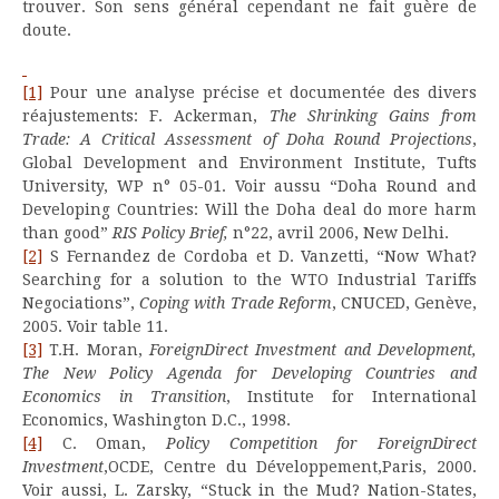
trouver. Son sens général cependant ne fait guère de
doute.
[1]
Pour une analyse précise et documentée des divers
réajustements: F. Ackerman,
The Shrinking Gains from
Trade: A Critical Assessment of Doha Round Projections
,
Global Development and Environment Institute, Tufts
University, WP n° 05-01. Voir aussu “Doha Round and
Developing Countries: Will the Doha deal do more harm
than good”
RIS Policy Brief,
n°22, avril 2006, New Delhi.
[2]
S Fernandez de Cordoba et D. Vanzetti, “Now What?
Searching for a solution to the WTO Industrial Tariffs
Negociations”,
Coping with Trade Reform
, CNUCED, Genève,
2005. Voir table 11.
[3]
T.H. Moran,
ForeignDirect Investment and Development,
The New Policy Agenda for Developing Countries and
Economics in Transition
, Institute for International
Economics, Washington D.C., 1998.
[4]
C. Oman,
Policy Competition for ForeignDirect
Investment
,OCDE, Centre du Développement,Paris, 2000.
Voir aussi, L. Zarsky, “Stuck in the Mud? Nation-States,