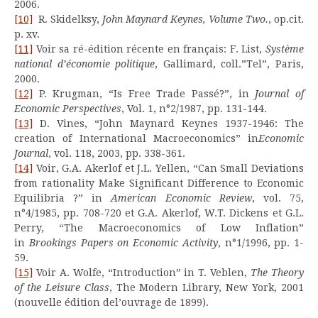
2006.
[10]
R. Skidelksy,
John Maynard Keynes, Volume Two.
, op.cit.
p. xv.
[11]
Voir sa ré-édition récente en français: F. List,
Système
national d’économie politique
, Gallimard, coll.”Tel”, Paris,
2000.
[12]
P. Krugman, “Is Free Trade Passé?”, in
Journal of
Economic Perspectives
, Vol. 1, n°2/1987, pp. 131-144.
[13]
D. Vines, “John Maynard Keynes 1937-1946: The
creation of International Macroeconomics” in
Economic
Journal
, vol. 118, 2003, pp. 338-361.
[14]
Voir, G.A. Akerlof et J.L. Yellen, “Can Small Deviations
from rationality Make Significant Difference to Economic
Equilibria ?” in
American Economic Review
, vol. 75,
n°4/1985, pp. 708-720 et G.A. Akerlof, W.T. Dickens et G.L.
Perry, “The Macroeconomics of Low Inflation”
in
Brookings Papers on Economic Activity
, n°1/1996, pp. 1-
59.
[15]
Voir A. Wolfe, “Introduction” in T. Veblen,
The Theory
of the Leisure Class
, The Modern Library, New York, 2001
(nouvelle édition del’ouvrage de 1899).