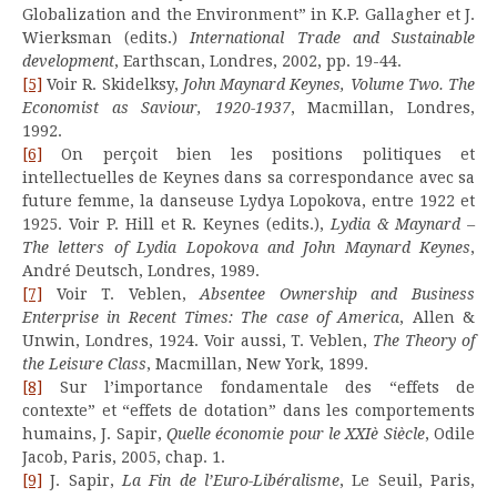
Globalization and the Environment” in K.P. Gallagher et J.
Wierksman (edits.)
International Trade and Sustainable
development
, Earthscan, Londres, 2002, pp. 19-44.
[5]
Voir R. Skidelksy,
John Maynard Keynes, Volume Two. The
Economist as Saviour, 1920-1937
, Macmillan, Londres,
1992.
[6]
On perçoit bien les positions politiques et
intellectuelles de Keynes dans sa correspondance avec sa
future femme, la danseuse Lydya Lopokova, entre 1922 et
1925. Voir P. Hill et R. Keynes (edits.),
Lydia & Maynard –
The letters of Lydia Lopokova and John Maynard Keynes
,
André Deutsch, Londres, 1989.
[7]
Voir T. Veblen,
Absentee Ownership and Business
Enterprise in Recent Times: The case of America
, Allen &
Unwin, Londres, 1924. Voir aussi, T. Veblen,
The Theory of
the Leisure Class
, Macmillan, New York, 1899.
[8]
Sur l’importance fondamentale des “effets de
contexte” et “effets de dotation” dans les comportements
humains, J. Sapir,
Quelle économie pour le XXIè Siècle
, Odile
Jacob, Paris, 2005, chap. 1.
[9]
J. Sapir,
La Fin de l’Euro-Libéralisme
, Le Seuil, Paris,