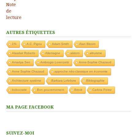
AUTRES ÉTIQUETTES
1%
A.C. Pigou
Adam Smith
Alan Bloom
Alasdair Roberts
Allemagne
alstom
altruisme
Amartya Sen
Ambrogio Lorenzetti
Anne-Sophie Chazaud
Anne Sophie Chazaud
approche néo-classique en économie
Architecture système
Barbara Lefebvre
Bibliographie
bobocratie
Bon gouvernement
Brexit
Carlota Perez
MA PAGE FACEBOOK
SUIVEZ-MOI