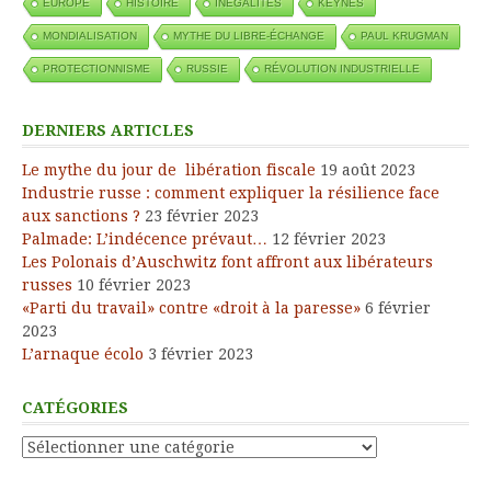
EUROPE
HISTOIRE
INÉGALITÉS
KEYNES
MONDIALISATION
MYTHE DU LIBRE-ÉCHANGE
PAUL KRUGMAN
PROTECTIONNISME
RUSSIE
RÉVOLUTION INDUSTRIELLE
DERNIERS ARTICLES
Le mythe du jour de libération fiscale
19 août 2023
Industrie russe : comment expliquer la résilience face
aux sanctions ?
23 février 2023
Palmade: L’indécence prévaut…
12 février 2023
Les Polonais d’Auschwitz font affront aux libérateurs
russes
10 février 2023
«Parti du travail» contre «droit à la paresse»
6 février
2023
L’arnaque écolo
3 février 2023
CATÉGORIES
Catégories