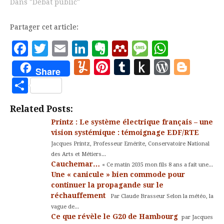
Dans "Débat public"
Partager cet article:
Facebook
Twitter
Email
LinkedIn
Evernote
Mendeley
Message
Whats
Yummly
Pinterest
Tumblr
Push
WordP
Blo
Share
to
Partager
Kindle
Related Posts:
Printz : Le système électrique français – une
vision systémique : témoignage EDF/RTE
Jacques Printz, Professeur Emérite, Conservatoire National
des Arts et Métiers...
Cauchemar…
« Ce matin 2035 mon fils 8 ans a fait une...
Une « canicule » bien commode pour
continuer la propagande sur le
réchauffement
Par Claude Brasseur Selon la météo, la
vague de...
Ce que révèle le G20 de Hambourg
par Jacques