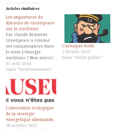
Articles similaires
Les impostures du
discours de Greenpeace
sur le nucléaire
Par Claude Brasseur
Greenpeace a résumé
L’arnaque écolo
ses connaissances dans
3 février 2023
le texte L’énergie
Dans "Débat public"
nucléaire ? Non merci !
(1) Ce texte m’a inspiré
31 août 2018
quelques observations à
Dans "Environnement"
partager. Avec
Greenpeace, tout le
nucléaire devient « LE
nucléaire », Greenpeace
ignore superbement les
progrès dans ce
L’aberration écologique
domaine, toutes les
de la stratégie
variétés de centrales…
énergétique allemande.
la différence entre
28 octobre 2022
nucléaire civil et…