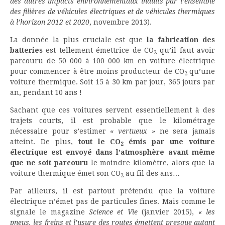
des autres impacts environnementaux induits par l’ensemble
des filières de véhicules électriques et de véhicules thermiques
à l’horizon 2012 et 2020
, novembre 2013).
La donnée la plus cruciale est que
la fabrication des
batteries
est tellement émettrice de CO
qu’il faut avoir
2
parcouru de 50 000 à 100 000 km en voiture électrique
pour commencer à être moins producteur de CO
qu’une
2
voiture thermique. Soit 15 à 30 km par jour, 365 jours par
an, pendant 10 ans !
Sachant que ces voitures servent essentiellement à des
trajets courts, il est probable que le kilométrage
nécessaire pour s’estimer
« vertueux »
ne sera jamais
atteint. De plus,
tout le CO
émis par une voiture
2
électrique est envoyé dans l’atmosphère avant même
que ne soit parcouru
le moindre kilomètre, alors que la
voiture thermique émet son CO
au fil des ans…
2
Par ailleurs, il est partout prétendu que la voiture
électrique n’émet pas de particules fines. Mais comme le
signale le magazine
Science et Vie
(janvier 2015),
« les
pneus, les freins et l’usure des routes émettent presque autant