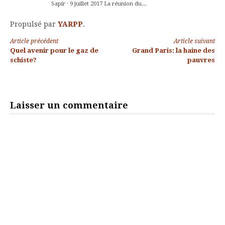
Sapir · 9 juillet 2017 La réunion du...
Propulsé par
YARPP
.
Lire
Article précédent
Article suivant
Quel avenir pour le gaz de
Grand Paris: la haine des
la
schiste?
pauvres
suite
Laisser un commentaire