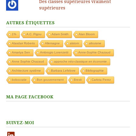
Des classes supérieures vraiment
supérieures
AUTRES ÉTIQUETTES
1%
A.C. Pigou
Adam Smith
Alan Bloom
Alasdair Roberts
Allemagne
alstom
altruisme
Amartya Sen
Ambrogio Lorenzetti
Anne-Sophie Chazaud
Anne Sophie Chazaud
approche néo-classique en économie
Architecture système
Barbara Lefebvre
Bibliographie
bobocratie
Bon gouvernement
Brexit
Carlota Perez
MA PAGE FACEBOOK
SUIVEZ-MOI
LinkedIn