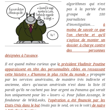
algorithmes qui n’est
pas à la portée d’un
groupe de 180
journalistes
d’investigation….
à
moins de
savoir ce que
l’on cherche et qu’il
s’agisse de monter un
dossier à charge contre
des personnes
désignées à l’avance
.
Il est quand même curieux que l
e président Vladimir Poutine
apparaissent en tête des personn
alités cibles en ressassant
cette histoire « d’homme le plus riche du monde »
propagée
par les services américains, de manière très indirecte et
ancienne, alors qu’aucun américain n’est dans la liste (il
paraît qu’ils ne cachent pas leur argent au Panama qui serait
bon uniquement pour les « losers »). Pour Julian Assange, le
fondateur de WikiLeaks,
l’opération a été financée par les
Etats-Unis dans le but
(mais pas le seul, on va le voir)
de nuire