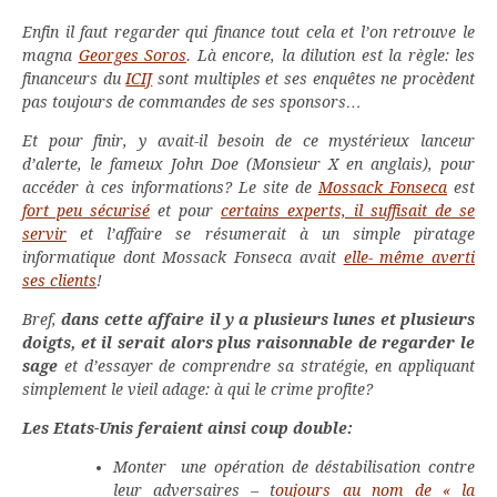
Enfin il faut regarder qui finance tout cela et l’on retrouve le
magna
Georges Soros
. Là encore, la dilution est la règle: les
financeurs du
ICIJ
sont multiples et ses enquêtes ne procèdent
pas toujours de commandes de ses sponsors…
Et pour finir, y avait-il besoin de ce mystérieux lanceur
d’alerte, le fameux John Doe (Monsieur X en anglais), pour
accéder à ces informations? Le site de
Mossack Fonseca
est
fort peu sécurisé
et pour
certains experts, il suffisait de se
servir
et l’affaire se résumerait à un simple piratage
informatique dont Mossack Fonseca avait
elle- même averti
ses clients
!
Bref,
dans cette affaire il y a plusieurs lunes et plusieurs
doigts, et il serait alors plus raisonnable de regarder le
sage
et d’essayer de comprendre sa stratégie, en appliquant
simplement le vieil adage: à qui le crime profite?
Les Etats-Unis feraient ainsi coup double:
Monter une opération de déstabilisation contre
leur adversaires – t
oujours au nom de « la