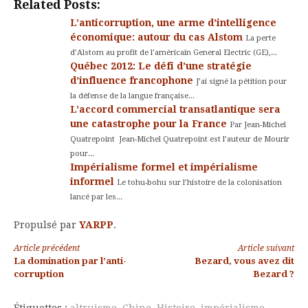
Related Posts:
L’anticorruption, une arme d’intelligence
économique: autour du cas Alstom
La perte
d’Alstom au profit de l’américain General Electric (GE),...
Québec 2012: Le défi d’une stratégie
d’influence francophone
J’ai signé la pétition pour
la défense de la langue française...
L’accord commercial transatlantique sera
une catastrophe pour la France
Par Jean-Michel
Quatrepoint Jean-Michel Quatrepoint est l’auteur de Mourir
pour...
Impérialisme formel et impérialisme
informel
Le tohu-bohu sur l’histoire de la colonisation
lancé par les...
Propulsé par
YARPP
.
Lire
Article précédent
Article suivant
La domination par l’anti-
Bezard, vous avez dit
la
corruption
Bezard ?
suite
Étiquettes :
altruisme
,
Chine
,
Histoire
,
impérialisme