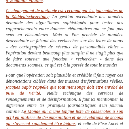
à Wladimir Poutine
.
Ce changement de méthode est reconnu par les journalistes de
la Süddeutschezeitung
: La gestion ascendante des données
demande des algorithmes sophistiqués pour tester des
rapprochements entre données élémentaires qui ne font pas
sens en elles-mêmes. Mais si l’on procède de manière
descendante en faisant des recherches sur des listes de noms
– des cartographies de réseaux de personnalités cibles –
l’opération devient beaucoup plus simple: il ne s’agit plus que
de faire tourner une fonction « rechercher » dans des
documents scannés, ce qui est à la portée de tout le monde!
Pour que l’opération soit plausible et crédible il faut noyer ces
dénonciations ciblées dans des masses d’informations réelles.
Jacques Sapir rappelle que tout mensonge doit être enrobé de
90% de vérité
, vieille technique des services de
renseignements et de désinformation. Il faut ici mentionner la
différence entre les pratiques journalistiques d’un journal
comme L
e Monde qui a une longue liste de casseroles à son
actif en matière de désinformation et de révélations de scoops
qui s’avèrent rapidement être bidons
, et celle de Elise Lucet et