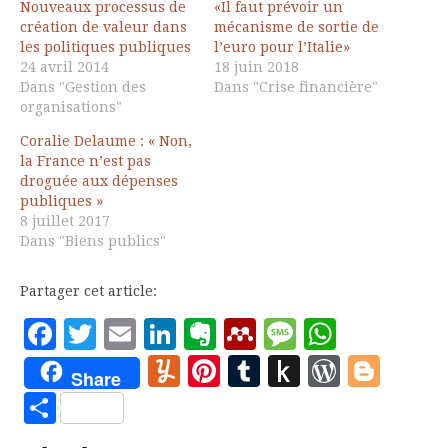
Nouveaux processus de
«Il faut prévoir un
création de valeur dans
mécanisme de sortie de
les politiques publiques
l’euro pour l’Italie»
24 avril 2014
18 juin 2018
Dans "Gestion des
Dans "Crise financière"
organisations"
Coralie Delaume : « Non,
la France n’est pas
droguée aux dépenses
publiques »
8 juillet 2017
Dans "Biens publics"
Partager cet article:
Facebook
Twitter
Email
LinkedIn
Evernote
Mendeley
Message
Whats
Yummly
Pinterest
Tumblr
Push
WordP
Blo
Share
to
Partager
Kindle