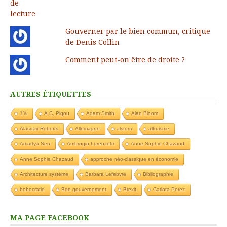
Gouverner par le bien commun, critique
de Denis Collin
Comment peut-on être de droite ?
AUTRES ÉTIQUETTES
1%
A.C. Pigou
Adam Smith
Alan Bloom
Alasdair Roberts
Allemagne
alstom
altruisme
Amartya Sen
Ambrogio Lorenzetti
Anne-Sophie Chazaud
Anne Sophie Chazaud
approche néo-classique en économie
Architecture système
Barbara Lefebvre
Bibliographie
bobocratie
Bon gouvernement
Brexit
Carlota Perez
MA PAGE FACEBOOK