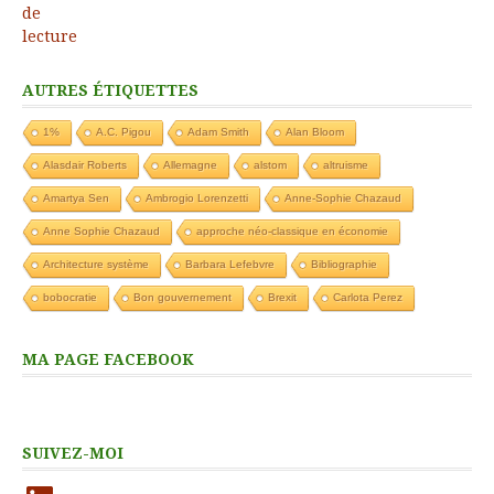
AUTRES ÉTIQUETTES
1%
A.C. Pigou
Adam Smith
Alan Bloom
Alasdair Roberts
Allemagne
alstom
altruisme
Amartya Sen
Ambrogio Lorenzetti
Anne-Sophie Chazaud
Anne Sophie Chazaud
approche néo-classique en économie
Architecture système
Barbara Lefebvre
Bibliographie
bobocratie
Bon gouvernement
Brexit
Carlota Perez
MA PAGE FACEBOOK
SUIVEZ-MOI
LinkedIn