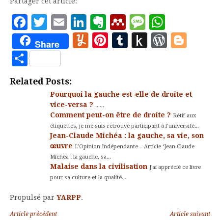
Partager cet article:
Facebook
Twitter
Email
LinkedIn
Evernote
Mendeley
Message
Whats
Yummly
Pinterest
Tumblr
Push
WordP
Blo
Share
to
Partager
Kindle
Related Posts:
Pourquoi la gauche est-elle de droite et
vice-versa ?
......
Comment peut-on être de droite ?
Rétif aux
étiquettes, je me suis retrouvé participant à l’université...
Jean-Claude Michéa : la gauche, sa vie, son
œuvre
L’Opinion Indépendante – Article ‘Jean-Claude
Michéa : la gauche, sa...
Malaise dans la civilisation
J'ai apprécié ce livre
pour sa culture et la qualité...
Propulsé par
YARPP
.
Lire
Article précédent
Article suivant