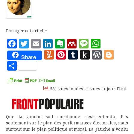
Partager cet article:
Facebook
Twitter
Email
LinkedIn
Evernote
Mendeley
Message
Whats
Yummly
Pinterest
Tumblr
Push
WordP
Blo
Share
to
Partager
Kindle
581 vues totales
, 1 vues aujourd'hui
Que la gauche soit moribonde c’est entendu. Pas
seulement sur le plan des performances électorales, mais
surtout sur le plan politique et moral. La gauche a voulu