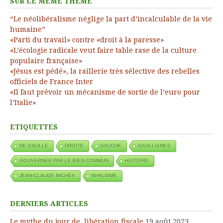
SUR LE MEME THÈME
“Le néolibéralisme néglige la part d’incalculable de la vie
humaine”
«Parti du travail» contre «droit à la paresse»
«L’écologie radicale veut faire table rase de la culture
populaire française»
«Jésus est pédé», la raillerie très sélective des rebelles
officiels de France Inter
«Il faut prévoir un mécanisme de sortie de l’euro pour
l’Italie»
ETIQUETTES
DE GAULLE
DROITE
GAUCHE
GAULLISMES
GOUVERNER PAR LE BIEN COMMUN
HISTOIRE
JEAN-CLAUDE MICHÉA
NIHILISME
DERNIERS ARTICLES
Le mythe du jour de libération fiscale
19 août 2023