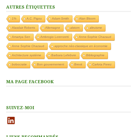
AUTRES ÉTIQUETTES
1%
A.C. Pigou
Adam Smith
Alan Bloom
Alasdair Roberts
Allemagne
alstom
altruisme
Amartya Sen
Ambrogio Lorenzetti
Anne-Sophie Chazaud
Anne Sophie Chazaud
approche néo-classique en économie
Architecture système
Barbara Lefebvre
Bibliographie
bobocratie
Bon gouvernement
Brexit
Carlota Perez
MA PAGE FACEBOOK
SUIVEZ-MOI
LinkedIn
LIENS RECOMMANDÉS