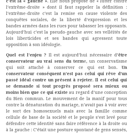
c’est la « gauche »
. Elle nous propose de « lutter contre
l’extrême-droite » dont il faut rappeler la définition :
l’extrême-droite c’est la remise en cause violente des
conquêtes sociales, de la liberté d‘expression et les
bandes armées dans les rues pour tabasser les opposants.
Aujourd’hui c’est la pseudo-gauche avec ses velléités de
lois liberticides et ses bandes qui agressent toute
opposition à son idéologie.
Quel est l’enjeu ?
Il est aujourd’hui nécessaire d
’être
conservateur au vrai sens du term
e, un conservatisme
qui soit attaché à conserver ce qui est bon.
Un
conservateur conséquent n’est pas celui qui rêve d’un
passé idéal contre un présent à rejeter. Il est celui qui
se demande si tout progrès proposé sera mieux ou
moins bien que ce qui existe
au regard d’une conception
du Bien commun. Le mouvement de la manif pour tous
contre la dénaturation du mariage, n’avait pas à voir avec
le sort des homosexuels mais avec la famille comme
cellule de base de la société et le peuple s’est levé pour
défendre cette identité sans faire référence à la droite ou
à la gauche : C’était une posture spontané de gens sensés,