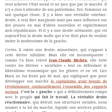
veut achever l’Etat social et ne jure que par le marché. Il
n’y a rien à attendre de son patriotisme, Eric Zemmour en
sait quelque chose. Il y a bien une véritable extrême-
droite, à vrai dire marginale mais pas sans influence sur
des jeunes en mal d’idées nouvelles et explicitement
anti-républicaine. Et il y a une droite orléaniste, qui est
aujourd’hui la droite molle qui n’en finit plus de vouloir
imiter le modernisme de la gauche.
Certes, il existe une droite, minoritaire, qui s’oppose à
cette dérive nihiliste. Mais elle est inconséquente :
comme l’a bien relevé
J
ean-Claude Michéa
, elle lutte
contre les dérives « sociétales » tout en défendant le
libéralisme économique qui les génère et en vit. Lire
Marx ne lui ferait pas de mal, qui expliquait que pour
développer son marché
le capitalisme avait besoin de
révolutionner continuellement l’ensemble des rapports
sociaux
.
C’est la « gauche »
qui a définitivement rompu
avec le peuple
qui fait le travail
.
La véritable droite
réactionnaire
, qui détruit nos structures sociales, nous
soumet à la loi du marché, liquide nos services publics,