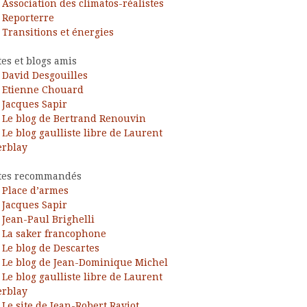
Association des climatos-réalistes
Reporterre
Transitions et énergies
tes et blogs amis
David Desgouilles
Etienne Chouard
Jacques Sapir
Le blog de Bertrand Renouvin
Le blog gaulliste libre de Laurent
rblay
tes recommandés
Place d’armes
Jacques Sapir
Jean-Paul Brighelli
La saker francophone
Le blog de Descartes
Le blog de Jean-Dominique Michel
Le blog gaulliste libre de Laurent
rblay
Le site de Jean-Robert Raviot