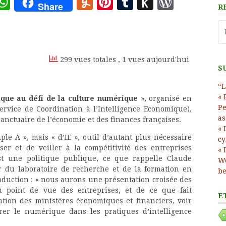
ote
deley
essage
WhatsApp
Yummly
Pinterest
Tumblr
Push
WordP
Share
R
to
Re
Kindle
299 vues totales
, 1 vues aujourd'hui
S
“L
« 
que au défi de la culture numérique
», organisé en
Pe
Service de Coordination à l’Intelligence Economique),
as
anctuaire de l’économie et des finances françaises.
« 
ple A », mais « d’IE », outil d’autant plus nécessaire
cy
ser et de veiller à la compétitivité des entreprises
« 
est une politique publique, ce que rappelle Claude
Wo
ur du laboratoire de recherche et de la formation en
be
oduction : « nous aurons une présentation croisée des
u point de vue des entreprises, et de ce que fait
E
ation des ministères économiques et financiers, voir
r le numérique dans les pratiques d’intelligence