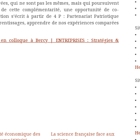
rées, qui ne sont pas les mêmes, mais qui poursuivent
de cette complémentarité, une opportunité de co-
ion s’écrit à partir de 4 P : Partenariat Patriotique
pprentissages, apprendre de nos expériences comparées
Si
 en colloque à Bercy | ENTREPRISES : Stratégies &
He
Si
He
ité économique des
La science française face aux