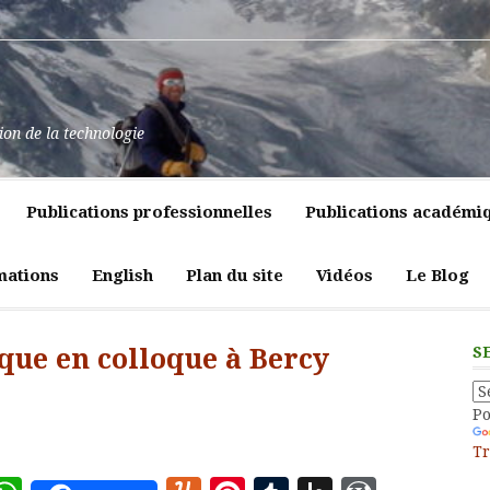
at
ssance
nt
pulence,
ns
tion de la technologie
lics
mment
e
itiques
Publications professionnelles
Publications académi
vreté
liques
ligeante
t
atrices
mations
English
Plan du site
Vidéos
Le Blog
eur
que en colloque à Bercy
S
P
Tr