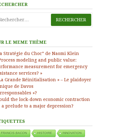
ress
ECHERCHER
chercher :
UR LE MEME THÈME
a Stratégie du Choc” de Naomi Klein
Process modeling and public value:
rformance measurement for emergency
sistance services? »
La Grande Réinitialisation » – Le plaidoyer
nique de Davos
Irresponsables »?
uld the lock-down economic contraction
 a prelude to a major depression?
TIQUETTES
FRANCIS BACON
HISTOIRE
INNOVATION