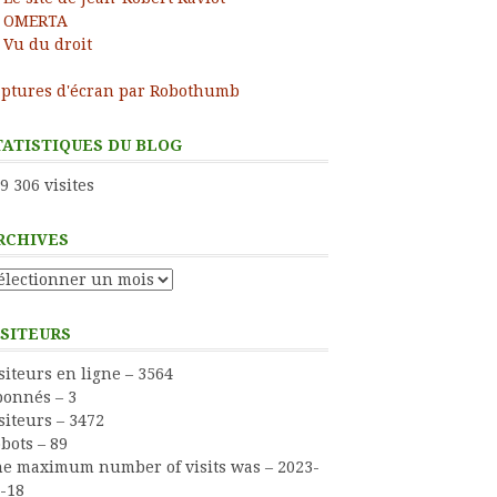
OMERTA
Vu du droit
ptures d'écran par Robothumb
TATISTIQUES DU BLOG
9 306 visites
RCHIVES
ress
chives
ISITEURS
siteurs en ligne – 3564
onnés – 3
siteurs – 3472
bots – 89
e maximum number of visits was – 2023-
-18