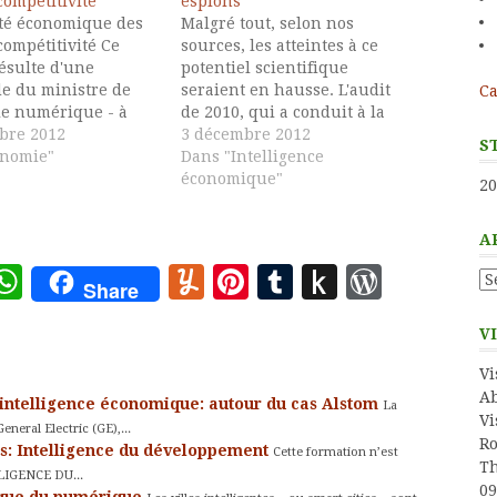
compétitivité
espions
ité économique des
Malgré tout, selon nos
compétitivité Ce
sources, les atteintes à ce
ésulte d'une
potentiel scientifique
 du ministre de
seraient en hausse. L'audit
Ca
ie numérique - à
de 2010, qui a conduit à la
Eric Besson - au
bre 2012
réforme législative actuelle,
3 décembre 2012
S
pte tenu des
onomie"
aurait montré "un constat
Dans "Intelligence
tions quant à la
inquiétant". Dans les pôles
économique"
20
des informations
de compétitivité,
 par les pôles de
rassemblements thématiques
A
vité. Fruit d'une
de laboratoires, de PME et de
auprès de 54 pôles
grandes entreprises, un
ote
deley
essage
WhatsApp
Yummly
Pinterest
Tumblr
Push
WordP
Ar
Share
rapport de Claude Rochet…
to
V
Kindle
Vi
Ab
’intelligence économique: autour du cas Alstom
La
Vi
eneral Electric (GE),...
Ro
s: Intelligence du développement
Cette formation n’est
Th
LLIGENCE DU...
09
isque du numérique