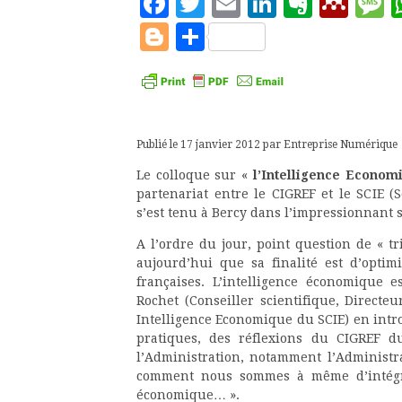
Facebook
Twitter
Email
LinkedIn
Evern
Men
M
Blogger
Partager
Publié le 17 janvier 2012 par Entreprise Numérique
Le colloque sur «
l’Intelligence Economi
partenariat entre le CIGREF et le SCIE (
s’est tenu à Bercy dans l’impressionnant s
A l’ordre du jour, point question de « tri
aujourd’hui que sa finalité est d’optimi
françaises. L’intelligence économique 
Rochet (Conseiller scientifique, Directe
Intelligence Economique du SCIE) en intr
pratiques, des réflexions du CIGREF d
l’Administration, notamment l’Administr
comment nous sommes à même d’intégre
économique… ».