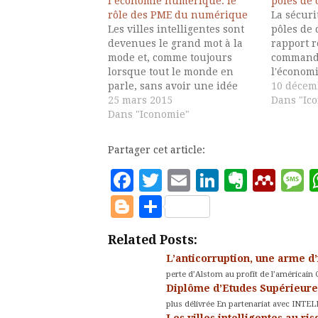
l’économie numérique: le
pôles de 
rôle des PME du numérique
La sécur
Les villes intelligentes sont
pôles de 
devenues le grand mot à la
rapport r
mode et, comme toujours
commande
lorsque tout le monde en
l'économ
parle, sans avoir une idée
l'époque 
10 décem
précise du sujet. Quelles sont
25 mars 2015
SCIE com
Dans "Ic
les opportunités pour les
Dans "Iconomie"
préoccupa
entreprises ayant une offre
sécurité 
dans l'économie
produites
Partager cet article:
informatisée - que nous
compétiti
appelons l'iconomie?
enquête 
Facebook
Twitter
Email
LinkedIn
Evern
Men
M
L'approche développée ici est
sur 71,…
Blogger
Partager
qu'au-delà d'une…
Related Posts:
L’anticorruption, une arme d
perte d’Alstom au profit de l’américain G
Diplôme d’Etudes Supérieure
plus délivrée En partenariat avec INTE
Les villes intelligentes au r