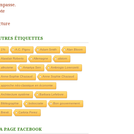
UTRES ÉTIQUETTES
1%
A.C. Pigou
Adam Smith
Alan Bloom
Alasdair Roberts
Allemagne
alstom
altruisme
Amartya Sen
Ambrogio Lorenzetti
Anne-Sophie Chazaud
Anne Sophie Chazaud
approche néo-classique en économie
Architecture système
Barbara Lefebvre
Bibliographie
bobocratie
Bon gouvernement
Brexit
Carlota Perez
A PAGE FACEBOOK