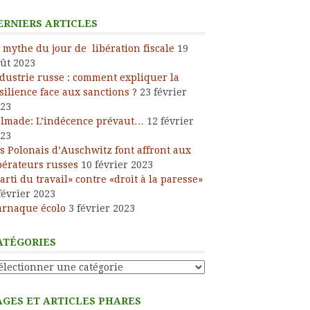
ERNIERS ARTICLES
 mythe du jour de libération fiscale
19
ût 2023
dustrie russe : comment expliquer la
silience face aux sanctions ?
23 février
23
lmade: L’indécence prévaut…
12 février
23
s Polonais d’Auschwitz font affront aux
bérateurs russes
10 février 2023
arti du travail» contre «droit à la paresse»
février 2023
arnaque écolo
3 février 2023
ATÉGORIES
tégories
AGES ET ARTICLES PHARES