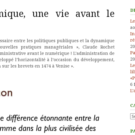
D
omique, une vie avant le
Le
ao
In
ré
ssaire entre les politiques publiques et la dynamique
20
ouvelles pratiques managériales », Claude Rochet
Pa
 administrative avant le numérique ! L’administration de
20
veloppé l’horizontalité à l’occasion du développement,
Le
n sur les brevets en 1474 à Venise ».
li
«P
6 
L’
C
Ca
P