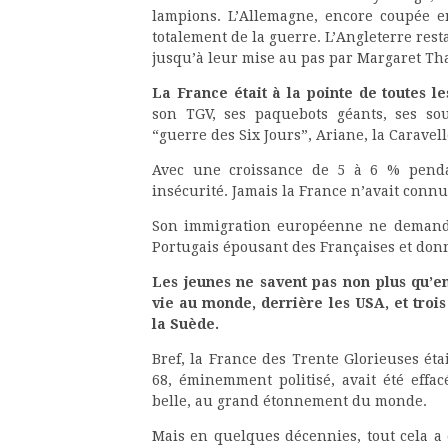
lampions. L’Allemagne, encore coupée en
totalement de la guerre. L’Angleterre rest
jusqu’à leur mise au pas par Margaret Tha
La France était à la pointe de toutes l
son TGV, ses paquebots géants, ses so
“guerre des Six Jours”, Ariane, la Caravel
Avec une croissance de 5 à 6 % pendan
insécurité. Jamais la France n’avait conn
Son immigration européenne ne demandait
Portugais épousant des Françaises et don
Les jeunes ne savent pas non plus qu’e
vie au monde, derrière les USA, et trois
la Suède.
Bref, la France des Trente Glorieuses éta
68, éminemment politisé, avait été effa
belle, au grand étonnement du monde.
Mais en quelques décennies, tout cela a é