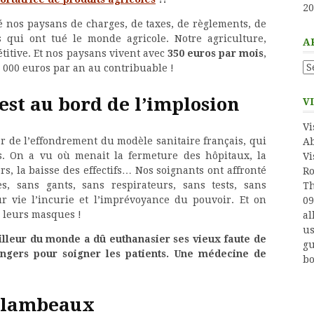
20
 nos paysans de charges, de taxes, de règlements, de
 qui ont tué le monde agricole. Notre agriculture,
A
itive. Et nos paysans vivent avec
350 euros par mois
,
Ar
 000 euros par an au contribuable !
 est au bord de l’implosion
V
Vi
r de l’effondrement du modèle sanitaire français, qui
Ab
es. On a vu où menait la fermeture des hôpitaux, la
Vi
rs, la baisse des effectifs… Nos soignants ont affronté
Ro
, sans gants, sans respirateurs, sans tests, sans
Th
 vie l’incurie et l’imprévoyance du pouvoir. Et on
09
 leurs masques !
al
us
illeur du monde a dû euthanasier ses vieux faute de
gu
angers pour soigner les patients. Une médecine de
bo
n lambeaux