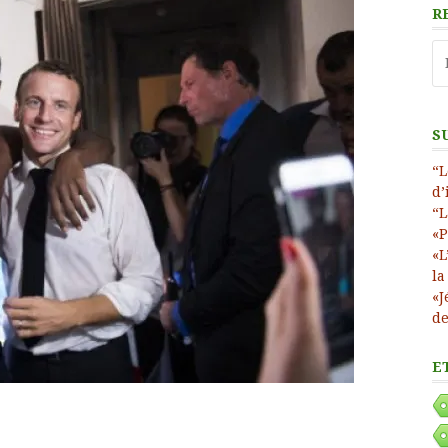
R
Re
S
“L
d’
“L
«P
«L
la
«J
de
E