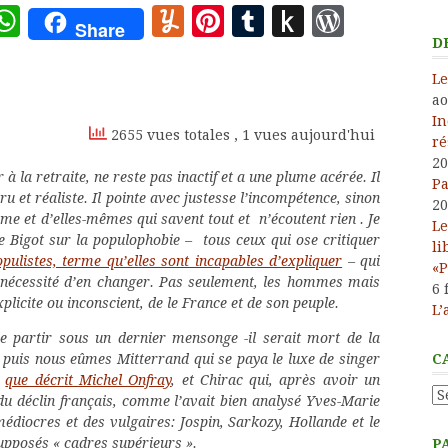
ote
deley
essage
WhatsApp
Yummly
Pinterest
Tumblr
Push
WordP
Share
to
D
Kindle
Le
ao
In
2655 vues totales
, 1 vues aujourd'hui
ré
20
ir à la retraite, ne reste pas inactif et a une plume acérée. Il
Pa
cru et réaliste. Il pointe avec justesse l’incompétence, sinon
20
sme et d’elles-mêmes qui savent tout et n’écoutent rien . Je
Le
 Bigot sur la populophobie – tous ceux qui ose critiquer
li
pulistes, terme qu’elles sont incapables d’expliquer
– qui
«P
 la nécessité d’en changer. Pas seulement, les hommes mais
6 
xplicite ou inconscient, de le France et de son peuple.
L’
 partir sous un dernier mensonge -il serait mort de la
C
, puis nous eûmes Mitterrand qui se paya le luxe de singer
é
que décrit Michel Onfray
, et Chirac qui, après avoir un
Ca
ur du déclin français, comme l’avait bien analysé Yves-Marie
diocres et des vulgaires: Jospin, Sarkozy, Hollande et le
pposés « cadres supérieurs ».
P