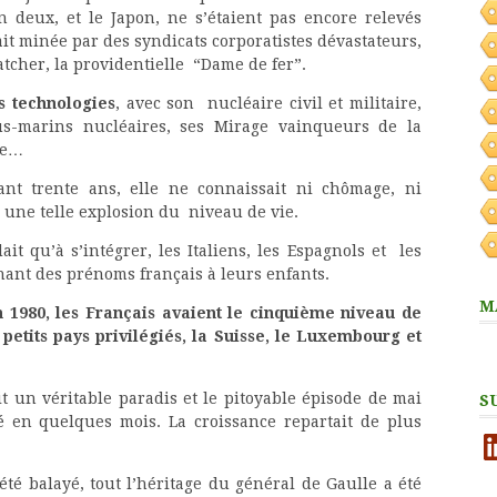
 deux, et le Japon, ne s’étaient pas encore relevés
ait minée par des syndicats corporatistes dévastateurs,
tcher, la providentielle “Dame de fer”.
es technologies
, avec son nucléaire civil et militaire,
us-marins nucléaires, ses Mirage vainqueurs de la
le…
t trente ans, elle ne connaissait ni chômage, ni
u une telle explosion du niveau de vie.
 qu’à s’intégrer, les Italiens, les Espagnols et les
nant des prénoms français à leurs enfants.
M
n 1980, les Français avaient le cinquième niveau de
 petits pays privilégiés, la Suisse, le Luxembourg et
it un véritable paradis et le pitoyable épisode de mai
S
cé en quelques mois. La croissance repartait de plus
Li
té balayé, tout l’héritage du général de Gaulle a été