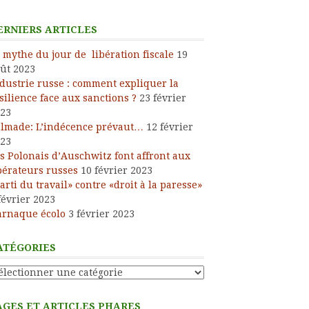
ress
ERNIERS ARTICLES
 mythe du jour de libération fiscale
19
ût 2023
dustrie russe : comment expliquer la
silience face aux sanctions ?
23 février
23
lmade: L’indécence prévaut…
12 février
23
s Polonais d’Auschwitz font affront aux
bérateurs russes
10 février 2023
arti du travail» contre «droit à la paresse»
février 2023
arnaque écolo
3 février 2023
ATÉGORIES
tégories
AGES ET ARTICLES PHARES