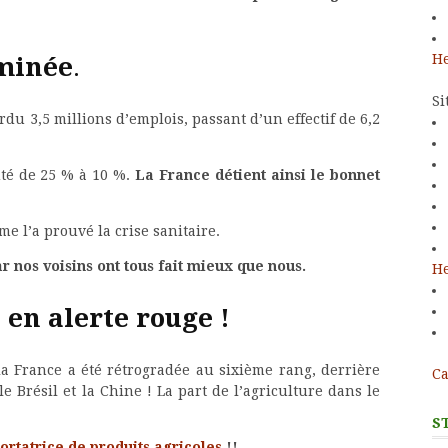
He
aminée
.
Si
u 3,5 millions d’emplois, passant d’un effectif de 6,2
huté de 25 % à 10 %.
La France détient ainsi le bonnet
e l’a prouvé la crise sanitaire.
r nos voisins ont tous fait mieux que nous.
He
 en alerte rouge !
a France a été rétrogradée au sixième rang, derrière
Ca
le Brésil et la Chine ! La part de l’agriculture dans le
S
ortatrice de produits agricoles
!!