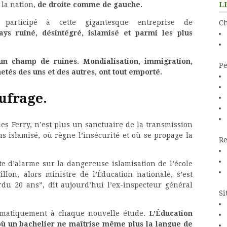
L
 la nation,
de droite comme de gauche.
participé à cette gigantesque entreprise de
Ch
ys ruiné, désintégré, islamisé et parmi les plus
un champ de ruines. Mondialisation, immigration,
Pe
etés des uns et des autres, ont tout emporté.
aufrage.
Jules Ferry, n’est plus un sanctuaire de la transmission
s islamisé, où règne l’insécurité et où se propage la
Re
te d’alarme sur la dangereuse islamisation de l’école
illon, alors ministre de l’Éducation nationale, s’est
du 20 ans”, dit aujourd’hui l’ex-inspecteur général
Si
matiquement à chaque nouvelle étude.
L’Éducation
 où un bachelier ne maîtrise même plus la langue de