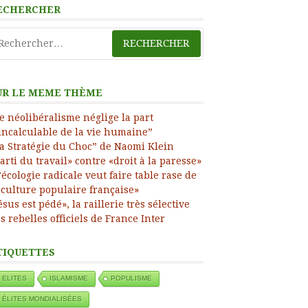
ECHERCHER
chercher :
UR LE MEME THÈME
e néolibéralisme néglige la part
incalculable de la vie humaine”
a Stratégie du Choc” de Naomi Klein
arti du travail» contre «droit à la paresse»
’écologie radicale veut faire table rase de
 culture populaire française»
ésus est pédé», la raillerie très sélective
s rebelles officiels de France Inter
TIQUETTES
ELITES
ISLAMISME
POPULISME
ÉLITES MONDIALISÉES