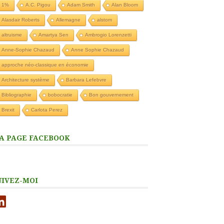
1%
A.C. Pigou
Adam Smith
Alan Bloom
Alasdair Roberts
Allemagne
alstom
altruisme
Amartya Sen
Ambrogio Lorenzetti
Anne-Sophie Chazaud
Anne Sophie Chazaud
approche néo-classique en économie
Architecture système
Barbara Lefebvre
Bibliographie
bobocratie
Bon gouvernement
Brexit
Carlota Perez
A PAGE FACEBOOK
UIVEZ-MOI
nkedIn