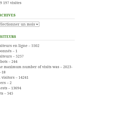
9 197 visites
RCHIVES
chives
ISITEURS
siteurs en ligne – 5502
onnés – 1
siteurs – 5257
bots – 244
e maximum number of visits was – 2023-
-18
l visitors – 14241
ers – 2
ests – 13694
ts – 545