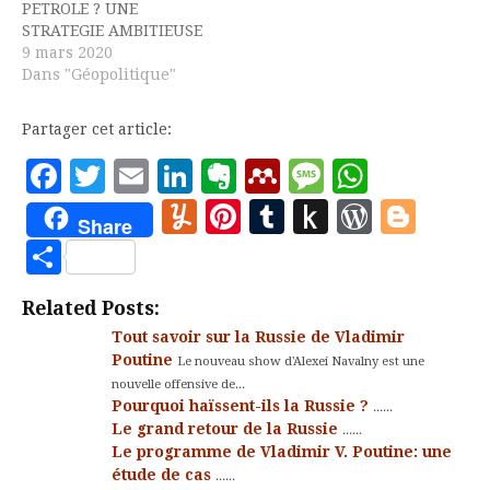
PETROLE ? UNE
STRATEGIE AMBITIEUSE
DE LA PART DE LA
9 mars 2020
RUSSIE Il se pourrait
Dans "Géopolitique"
bien que, derrière
l’épidémie du
Partager cet article:
Coronavirus (COVID-19)
se profile une nouvelle
Facebook
Twitter
Email
LinkedIn
Evernote
Mendeley
Message
Whats
guerre sur les prix du
Yummly
Pinterest
Tumblr
Push
WordP
Blo
pétrole. On le sait, et je
Share
l’ai dit à de nombreuses
to
Partager
reprises, la chute…
Kindle
Related Posts:
Tout savoir sur la Russie de Vladimir
Poutine
Le nouveau show d'Alexei Navalny est une
nouvelle offensive de...
Pourquoi haïssent-ils la Russie ?
......
Le grand retour de la Russie
......
Le programme de Vladimir V. Poutine: une
étude de cas
......