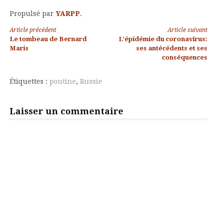
Propulsé par
YARPP
.
Lire
Article précédent
Article suivant
Le tombeau de Bernard
L’épidémie du coronavirus:
la
Maris
ses antécédents et ses
conséquences
suite
Étiquettes :
poutine
,
Russie
Laisser un commentaire