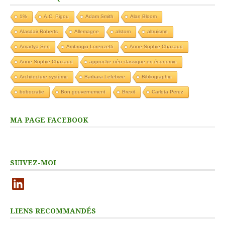
1%
A.C. Pigou
Adam Smith
Alan Bloom
Alasdair Roberts
Allemagne
alstom
altruisme
Amartya Sen
Ambrogio Lorenzetti
Anne-Sophie Chazaud
Anne Sophie Chazaud
approche néo-classique en économie
Architecture système
Barbara Lefebvre
Bibliographie
bobocratie
Bon gouvernement
Brexit
Carlota Perez
MA PAGE FACEBOOK
SUIVEZ-MOI
LinkedIn
LIENS RECOMMANDÉS