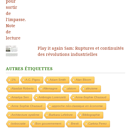
Play it again Sam: Ruptures et continuités
des révolutions industrielles
AUTRES ÉTIQUETTES
1%
A.C. Pigou
Adam Smith
Alan Bloom
Alasdair Roberts
Allemagne
alstom
altruisme
Amartya Sen
Ambrogio Lorenzetti
Anne-Sophie Chazaud
Anne Sophie Chazaud
approche néo-classique en économie
Architecture système
Barbara Lefebvre
Bibliographie
bobocratie
Bon gouvernement
Brexit
Carlota Perez