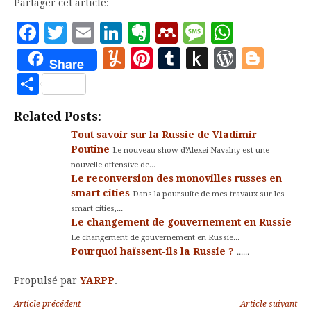
Partager cet article:
Facebook
Twitter
Email
LinkedIn
Evernote
Mendeley
Message
Whats
Yummly
Pinterest
Tumblr
Push
WordP
Blo
Share
to
Partager
Kindle
Related Posts:
Tout savoir sur la Russie de Vladimir
Poutine
Le nouveau show d'Alexei Navalny est une
nouvelle offensive de...
Le reconversion des monovilles russes en
smart cities
Dans la poursuite de mes travaux sur les
smart cities,...
Le changement de gouvernement en Russie
Le changement de gouvernement en Russie...
Pourquoi haïssent-ils la Russie ?
......
Propulsé par
YARPP
.
Lire
Article précédent
Article suivant