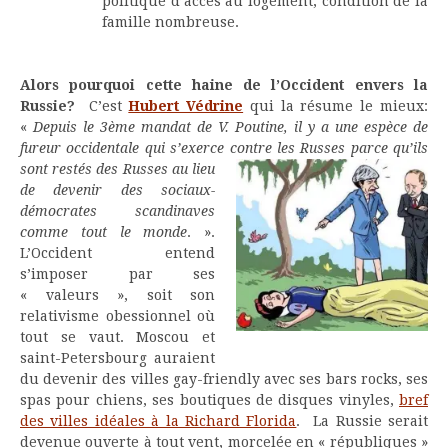
politique d’accès au logement, condition de la
famille nombreuse.
Alors pourquoi cette haine de l’Occident envers la
Russie?
C’est
Hubert Védrine
qui la résume le mieux:
«
Depuis le 3ème mandat de V. Poutine, il y a une espèce de
fureur occidentale qui s’exerce contre les Russes parce qu’ils
sont
restés des Russes au lieu
de devenir des sociaux-
démocrates scandinaves
comme tout le monde
. ».
L’Occident entend
s’imposer par ses
« valeurs », soit son
relativisme obessionnel où
tout se vaut. Moscou et
saint-Petersbourg auraient
du devenir des villes gay-friendly avec ses bars rocks, ses
spas pour chiens, ses boutiques de disques vinyles,
bref
des villes idéales à la Richard Florida
. La Russie serait
devenue ouverte à tout vent, morcelée en « républiques »