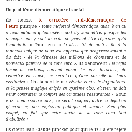
Un problème démocratique et social
Ils notent
le caractère anti-démocratique de
l’euro
puisque «
toute majorité démocratique, aussi bien au
niveau national qu’européen, doit s’y soumettre, puisque les
principes qui y sont inscrits ne peuvent être réformés qu’à
l’unanimité
». Pour eux, «
la nécessité de mettre fin à la
monnaie unique ne nous est apparue que progressivement
»
du fait «
de la détresse des millions de chômeurs et de
nouveaux pauvres de la zone euro
». Ils dénoncent «
le refus
borné de certains, souvent parmi les plus favorisés, de
remettre en cause, ne serait-ce qu’une parcelle de leurs
certitudes
». Ils clament leur «
révolte contre le dogmatisme
et la pensée magique érigés en système clos, où rien ne doit
venir contrarier le confort des certitudes rassurantes
». Pour
eux, «
poursuivre ainsi, ce serait risquer, outre la déflation
généralisée, une explosion politique et sociale. Bien plus
risqué, en fait, que cette sortie de la zone euro tant
diabolisée
».
Ils citent Jean-Claude Juncker pour qui le TCE a été rejeté