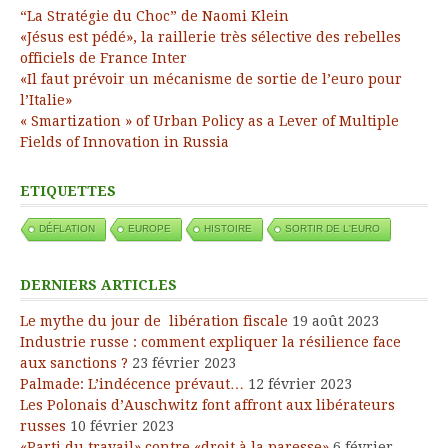
“La Stratégie du Choc” de Naomi Klein
«Jésus est pédé», la raillerie très sélective des rebelles
officiels de France Inter
«Il faut prévoir un mécanisme de sortie de l’euro pour
l’Italie»
« Smartization » of Urban Policy as a Lever of Multiple
Fields of Innovation in Russia
ETIQUETTES
DÉFLATION
EUROPE
HISTOIRE
SORTIR DE L'EURO
DERNIERS ARTICLES
Le mythe du jour de libération fiscale
19 août 2023
Industrie russe : comment expliquer la résilience face
aux sanctions ?
23 février 2023
Palmade: L’indécence prévaut…
12 février 2023
Les Polonais d’Auschwitz font affront aux libérateurs
russes
10 février 2023
«Parti du travail» contre «droit à la paresse»
6 février