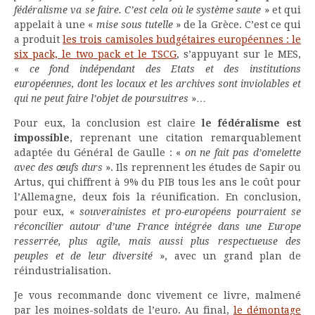
fédéralisme va se faire. C’est cela où le système saute
» et qui
appelait à une «
mise sous tutelle
» de la Grèce. C’est ce qui
a produit
les trois camisoles budgétaires européennes : le
six pack, le two pack et le TSCG
, s’appuyant sur le MES,
«
ce fond indépendant des Etats et des institutions
européennes, dont les locaux et les archives sont inviolables et
qui ne peut faire l’objet de poursuitres
»…
Pour eux, la conclusion est claire
le fédéralisme est
impossible
, reprenant une citation remarquablement
adaptée du Général de Gaulle : «
on ne fait pas d’omelette
avec des œufs durs
». Ils reprennent les études de Sapir ou
Artus, qui chiffrent à 9% du PIB tous les ans le coût pour
l’Allemagne, deux fois la réunification. En conclusion,
pour eux, «
souverainistes et pro-européens pourraient se
réconcilier autour d’une France intégrée dans une Europe
resserrée, plus agile, mais aussi plus respectueuse des
peuples et de leur diversité
», avec un grand plan de
réindustrialisation.
Je vous recommande donc vivement ce livre, malmené
par les moines-soldats de l’euro. Au final,
le démontage