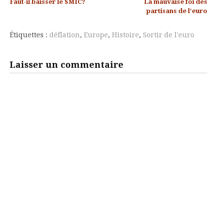
Faut-il baisser le SMIC?
La mauvaise foi des
la
partisans de l’euro
suite
Étiquettes :
déflation
,
Europe
,
Histoire
,
Sortir de l'euro
Laisser un commentaire