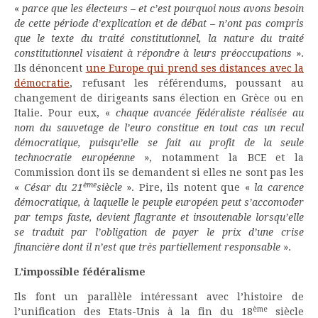
«
parce que les électeurs – et c’est pourquoi nous avons besoin
de cette période d’explication et de débat – n’ont pas compris
que le texte du traité constitutionnel, la nature du traité
constitutionnel visaient à répondre à leurs préoccupations
».
Ils dénoncent
une Europe qui prend ses distances avec la
démocratie
, refusant les référendums, poussant au
changement de dirigeants sans élection en Grèce ou en
Italie. Pour eux, «
chaque avancée fédéraliste réalisée au
nom du sauvetage de l’euro constitue en tout cas un recul
démocratique, puisqu’elle se fait au profit de la seule
technocratie européenne
», notamment la BCE et la
Commission dont ils se demandent si elles ne sont pas les
ème
«
César du 21
siècle
». Pire, ils notent que «
la carence
démocratique, à laquelle le peuple européen peut s’accomoder
par temps faste, devient flagrante et insoutenable lorsqu’elle
se traduit par l’obligation de payer le prix d’une crise
financière dont il n’est que très partiellement responsable
».
L’impossible fédéralisme
Ils font un parallèle intéressant avec l’histoire de
ème
l’unification des Etats-Unis à la fin du 18
siècle