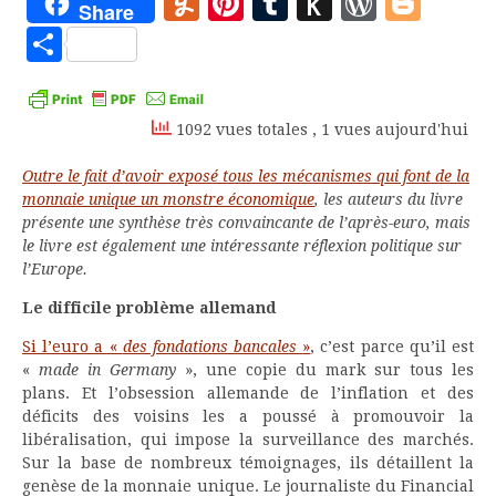
Yummly
Pinterest
Tumblr
Push
WordP
Blo
Share
to
Partager
Kindle
1092 vues totales
, 1 vues aujourd'hui
Outre le fait d’avoir exposé tous les mécanismes qui font de la
monnaie unique un monstre économique
, les auteurs du livre
présente une synthèse très convaincante de l’après-euro, mais
le livre est également une intéressante réflexion politique sur
l’Europe.
Le difficile problème allemand
Si l’euro a «
des fondations bancales
»
, c’est parce qu’il est
«
made in Germany
», une copie du mark sur tous les
plans. Et l’obsession allemande de l’inflation et des
déficits des voisins les a poussé à promouvoir la
libéralisation, qui impose la surveillance des marchés.
Sur la base de nombreux témoignages, ils détaillent la
genèse de la monnaie unique. Le journaliste du Financial