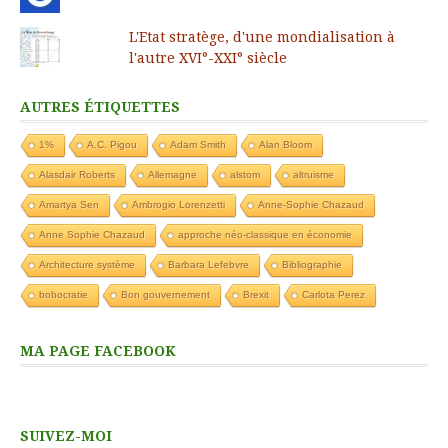
L'Etat stratège, d'une mondialisation à
l'autre XVI°-XXI° siècle
AUTRES ÉTIQUETTES
1%
A.C. Pigou
Adam Smith
Alan Bloom
Alasdair Roberts
Allemagne
alstom
altruisme
Amartya Sen
Ambrogio Lorenzetti
Anne-Sophie Chazaud
Anne Sophie Chazaud
approche néo-classique en économie
Architecture système
Barbara Lefebvre
Bibliographie
bobocratie
Bon gouvernement
Brexit
Carlota Perez
MA PAGE FACEBOOK
SUIVEZ-MOI