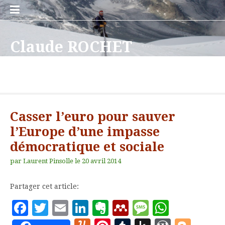
Aller
au
Bienvenue
Qui
Publications
Mon
Cours
English
Formations
Le
Plan
Curriculum
Contact
Publications
Publications
Ce
Des
L’intelligence
Comment
L’Etat
Gouverner
Le
Le
Le
L’Innovation,
Les
Les
Management
Sciences
La
Diplôme
Master
Master
Master
Bibliographie
Papers
Divorce
L’Etat
Innovation
Les
Des
Politiques
Chapitre
Chapitre
Chapitre
Le
La
contenu
!
suis-
programme
Blog
du
vitae
académiques
professionnelles
que
villes
iconomique,
l’économie
stratège,
par
changement
management
système
Keynes
villes
« smart
public
de
méthode
d’Etudes
2:
1:
2:
de
in
entre
stratège
dans
villes
villes
publiques,
II:
III:
I:
débat
puissance
Claude ROCHET
je
de
site
je
intelligentes,
les
a-
d’une
le
dans
public
national
et
intelligentes
cities »
la
KJ:
Supérieures:
Territoire,
Management
Qualité
base
english
l’économie
(vidéo)
l’innovation:
intelligentes
intelligentes,
de
Bien
«
Faire
sur
avant
?
recherche
peux
réalité
nouveaux
t-
mondialisation
bien
le
comme
d’économie
Schumpeter
(smart
complexité
la
Intelligence
villes
des
des
et
Schumpeter
sans
la
faire
Bien
les
les
l’opulence,
Politiques publiques, villes et territoires, gestion de la
faire
ou
modèles
elle
à
commun
secteur
science
politique
cities)
diagramme
du
et
administrations
services
le
3.0
blagues?
stratégie
les
faire
bonnes
biens
ou
technologie
pour
fiction?
d’affaires
supplanté
l’autre
public:
morale
des
développement
entrepreneurs
publiques
publics
bien
aux
choses
les
choses
publics
comment
vous
de
la
XVI°-
Questions
affinités
et
commun
résultats
bonnes
:
les
la
philosophie
XXI°
de
des
choses
une
politiques
III°
morale?
siècle
méthode
territoires
»
pauvreté
publiques
Casser l’euro pour sauver
révolution
affligeante
sont
industrielle
!
créatrices
l’Europe d’une impasse
de
démocratique et sociale
valeur
par
Laurent Pinsolle
le
20 avril 2014
Partager cet article:
Facebook
Twitter
Email
LinkedIn
Evernote
Mendeley
Message
Whats