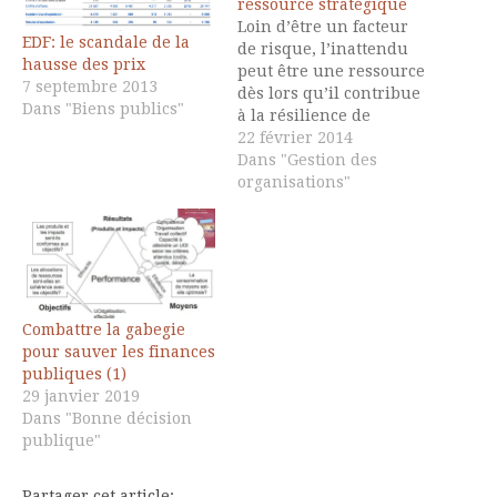
ressource stratégique
Loin d’être un facteur
EDF: le scandale de la
de risque, l’inattendu
hausse des prix
peut être une ressource
7 septembre 2013
dès lors qu’il contribue
Dans "Biens publics"
à la résilience de
l’organisation.
22 février 2014
L’inattendu est un
Dans "Gestion des
accroissement brutal de
organisations"
la complexité de
l’environnement qui
requiert un
accroissement de la
complexité interne de
l’organisation, qui
Combattre la gabegie
s’acquiert par des
pour sauver les finances
processus
publiques (1)
d’apprentissage qui ont
29 janvier 2019
été modélisés…
Dans "Bonne décision
publique"
Partager cet article: