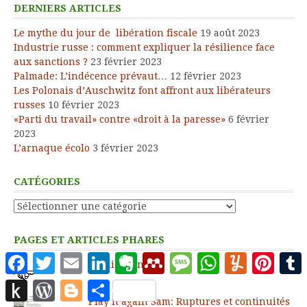
DERNIERS ARTICLES
Le mythe du jour de libération fiscale
19 août 2023
Industrie russe : comment expliquer la résilience face
aux sanctions ?
23 février 2023
Palmade: L’indécence prévaut…
12 février 2023
Les Polonais d’Auschwitz font affront aux libérateurs
russes
10 février 2023
«Parti du travail» contre «droit à la paresse»
6 février
2023
L’arnaque écolo
3 février 2023
CATÉGORIES
Catégories
PAGES ET ARTICLES PHARES
Facebook
Twitter
Email
LinkedIn
Evernote
Mendeley
Message
WhatsApp
Yummly
Pinter
Publications
Push
WordPress
Blogger
Partager
to
Play it again Sam: Ruptures et continuités