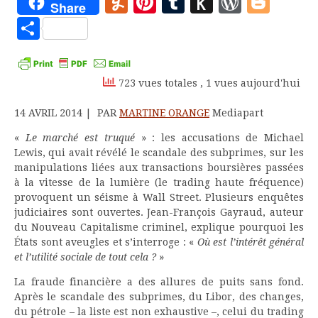
Yummly
Pinterest
Tumblr
Push
WordP
Blo
Share
to
Partager
Kindle
723 vues totales
, 1 vues aujourd'hui
14 AVRIL 2014 | PAR
MARTINE ORANGE
Mediapart
«
Le marché est truqué
» : les accusations de Michael
Lewis, qui avait révélé le scandale des subprimes, sur les
manipulations liées aux transactions boursières passées
à la vitesse de la lumière (le trading haute fréquence)
provoquent un séisme à Wall Street. Plusieurs enquêtes
judiciaires sont ouvertes. Jean-François Gayraud, auteur
du Nouveau Capitalisme criminel, explique pourquoi les
États sont aveugles et s’interroge : «
Où est l’intérêt général
et l’utilité sociale de tout cela ?
»
La fraude financière a des allures de puits sans fond.
Après le scandale des subprimes, du Libor, des changes,
du pétrole – la liste est non exhaustive –, celui du trading