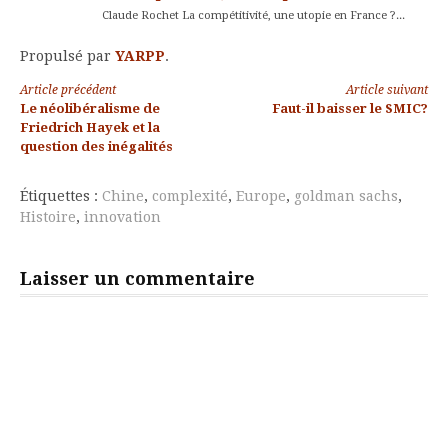
Claude Rochet La compétitivité, une utopie en France ?...
Propulsé par
YARPP
.
Lire
Article précédent
Article suivant
Le néolibéralisme de
Faut-il baisser le SMIC?
la
Friedrich Hayek et la
question des inégalités
suite
Étiquettes :
Chine
,
complexité
,
Europe
,
goldman sachs
,
Histoire
,
innovation
Laisser un commentaire