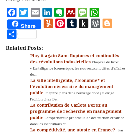
Facebook
Twitter
Email
LinkedIn
Evernote
Mendeley
Message
Whats
Yummly
Pinterest
Tumblr
Push
WordP
Blo
Share
to
Partager
Kindle
Related Posts:
Play it again Sam: Ruptures et continuités
des révolutions industrielles
Chapitre du livre:
« L’intelligence Iconomique: les nouveaux modèles d’affaires
de...
La ville intelligente, l’Iconomie* et
l’évolution nécessaire du management
public
Chapitre paru dans l’ouvrage dont j’ai dirigé
l’édition chez De...
La contribution de Carlota Perez au
programme de recherche en management
public
Comprendre le processus de destruction créatrice
dans les institutions et...
La compétitivité, une utopie en France?
Par