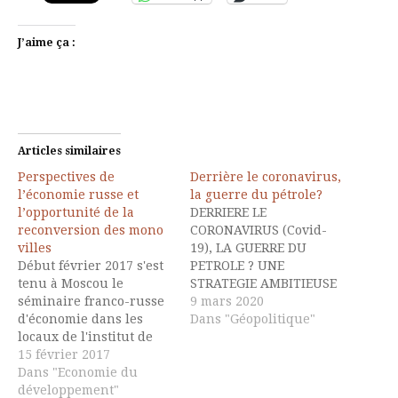
J’aime ça :
Articles similaires
Perspectives de
Derrière le coronavirus,
l’économie russe et
la guerre du pétrole?
l’opportunité de la
DERRIERE LE
reconversion des mono
CORONAVIRUS (Covid-
villes
19), LA GUERRE DU
Début février 2017 s'est
PETROLE ? UNE
tenu à Moscou le
STRATEGIE AMBITIEUSE
séminaire franco-russe
DE LA PART DE LA
9 mars 2020
d'économie dans les
RUSSIE Il se pourrait
Dans "Géopolitique"
locaux de l'institut de
bien que, derrière
prévision de l'économie
15 février 2017
l’épidémie du
nationale, rattaché à
Dans "Economie du
Coronavirus (COVID-19)
l'Académie des sciences
développement"
se profile une nouvelle