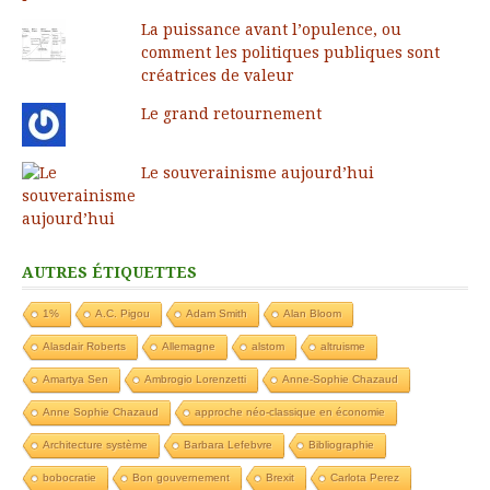
La puissance avant l’opulence, ou
comment les politiques publiques sont
créatrices de valeur
Le grand retournement
Le souverainisme aujourd’hui
AUTRES ÉTIQUETTES
1%
A.C. Pigou
Adam Smith
Alan Bloom
Alasdair Roberts
Allemagne
alstom
altruisme
Amartya Sen
Ambrogio Lorenzetti
Anne-Sophie Chazaud
Anne Sophie Chazaud
approche néo-classique en économie
Architecture système
Barbara Lefebvre
Bibliographie
bobocratie
Bon gouvernement
Brexit
Carlota Perez