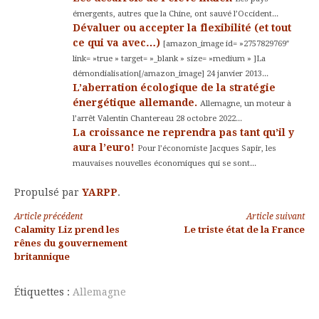
émergents, autres que la Chine, ont sauvé l’Occident...
Dévaluer ou accepter la flexibilité (et tout
ce qui va avec…)
[amazon_image id= »2757829769″
link= »true » target= »_blank » size= »medium » ]La
démondialisation[/amazon_image] 24 janvier 2013...
L’aberration écologique de la stratégie
énergétique allemande.
Allemagne, un moteur à
l’arrêt Valentin Chantereau 28 octobre 2022...
La croissance ne reprendra pas tant qu’il y
aura l’euro!
Pour l’économiste Jacques Sapir, les
mauvaises nouvelles économiques qui se sont...
Propulsé par
YARPP
.
Lire
Article précédent
Article suivant
Calamity Liz prend les
Le triste état de la France
la
rênes du gouvernement
britannique
suite
Étiquettes :
Allemagne