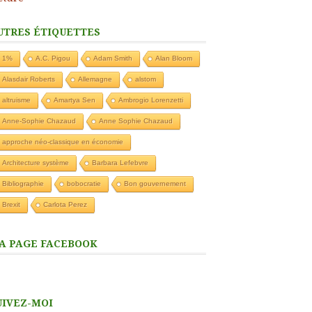
UTRES ÉTIQUETTES
1%
A.C. Pigou
Adam Smith
Alan Bloom
Alasdair Roberts
Allemagne
alstom
altruisme
Amartya Sen
Ambrogio Lorenzetti
Anne-Sophie Chazaud
Anne Sophie Chazaud
approche néo-classique en économie
Architecture système
Barbara Lefebvre
Bibliographie
bobocratie
Bon gouvernement
Brexit
Carlota Perez
A PAGE FACEBOOK
UIVEZ-MOI