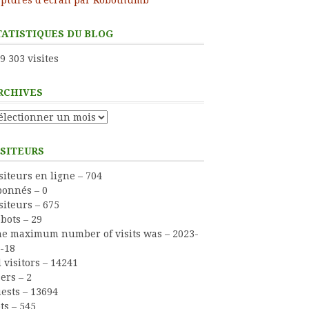
TATISTIQUES DU BLOG
9 303 visites
RCHIVES
chives
ISITEURS
ress
siteurs en ligne – 704
onnés – 0
siteurs – 675
bots – 29
e maximum number of visits was – 2023-
-18
l visitors – 14241
ers – 2
ests – 13694
ts – 545