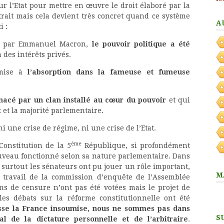
ur l’Etat pour mettre en œuvre le droit élaboré par la
trait mais cela devient très concret quand ce système
A
i :
ise par Emmanuel Macron,
le pouvoir politique a été
 des intérêts privés.
omise à
l’absorption dans la fameuse et fumeuse
enacé par un clan installé au cœur du pouvoir
et qui
et la majorité parlementaire.
i une crise de régime, ni une crise de l’Etat.
ème
 Constitution de la 5
République, si profondément
uveau fonctionné selon sa nature parlementaire. Dans
 surtout les sénateurs ont pu jouer un rôle important,
M
le travail de la commission d’enquête de l’Assemblée
ions de censure n’ont pas été votées mais le projet de
les débats sur la réforme constitutionnelle ont été
sse la France insoumise, nous ne sommes pas dans
S
 de la dictature personnelle et de l’arbitraire
.