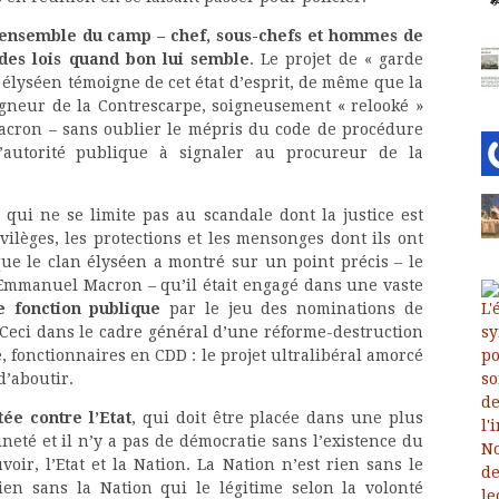
l’ensemble du camp – chef, sous-chefs et hommes de
 des lois quand bon lui semble
. Le projet de « garde
 élyséen témoigne de cet état d’esprit, de même que la
gneur de la Contrescarpe, soigneusement « relooké »
Macron – sans oublier le mépris du code de procédure
’autorité publique à signaler au procureur de la
qui ne se limite pas au scandale dont la justice est
ivilèges, les protections et les mensonges dont ils ont
 que le clan élyséen a montré sur un point précis – le
d’Emmanuel Macron – qu’il était engagé dans une vaste
te fonction publique
par le jeu des nominations de
Ceci dans le cadre général d’une réforme-destruction
e, fonctionnaires en CDD : le projet ultralibéral amorcé
d’aboutir.
tée contre l’Etat
, qui doit être placée dans une plus
ineté et il n’y a pas de démocratie sans l’existence du
ir, l’Etat et la Nation. La Nation n’est rien sans le
ien sans la Nation qui le légitime selon la volonté