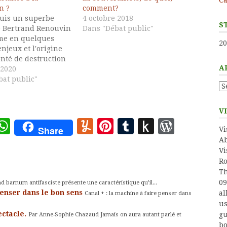
n ?
comment?
duis un superbe
4 octobre 2018
S
e Bertrand Renouvin
Dans "Débat public"
me en quelques
20
enjeux et l'origine
onté de destruction
A
 des retraites et les
 2020
tés de résistance et
at public"
Ar
truction, notamment,
 réseaux de toute
ui parviennent à
V
au rouleau
ote
deley
essage
WhatsApp
Yummly
Pinterest
Tumblr
Push
WordP
Share
Vi
eur des médias
to
Ab
s…
Vi
Kindle
Ro
Th
09
d barnum antifasciste présente une caractéristique qu’il...
penser dans le bon sens
al
Canal + : la machine à faire penser dans
us
ectacle.
gu
Par Anne-Sophie Chazaud Jamais on aura autant parlé et
bo