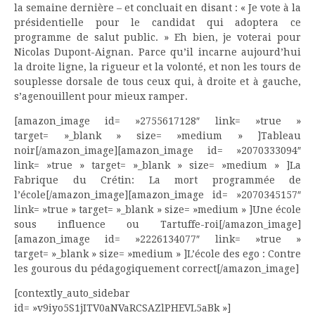
la semaine dernière – et concluait en disant : « Je vote à la
présidentielle pour le candidat qui adoptera ce
programme de salut public. » Eh bien, je voterai pour
Nicolas Dupont-Aignan. Parce qu’il incarne aujourd’hui
la droite ligne, la rigueur et la volonté, et non les tours de
souplesse dorsale de tous ceux qui, à droite et à gauche,
s’agenouillent pour mieux ramper.
[amazon_image id= »2755617128″ link= »true »
target= »_blank » size= »medium » ]Tableau
noir[/amazon_image][amazon_image id= »2070333094″
link= »true » target= »_blank » size= »medium » ]La
Fabrique du Crétin: La mort programmée de
l’école[/amazon_image][amazon_image id= »2070345157″
link= »true » target= »_blank » size= »medium » ]Une école
sous influence ou Tartuffe-roi[/amazon_image]
[amazon_image id= »2226134077″ link= »true »
target= »_blank » size= »medium » ]L’école des ego : Contre
les gourous du pédagogiquement correct[/amazon_image]
[contextly_auto_sidebar
id= »v9iyo5S1jITV0aNVaRCSAZlPHEVL5aBk »]