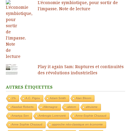
L'économie symbiotique, pour sortir de
l'impasse. Note de lecture
Play it again Sam: Ruptures et continuités
des révolutions industrielles
AUTRES ÉTIQUETTES
1%
A.C. Pigou
Adam Smith
Alan Bloom
Alasdair Roberts
Allemagne
alstom
altruisme
Amartya Sen
Ambrogio Lorenzetti
Anne-Sophie Chazaud
Anne Sophie Chazaud
approche néo-classique en économie