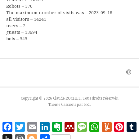
Robots – 370
The maximum number of visits was – 2023-09-18
all visitors – 14241
users – 2
guests – 13694
bots – 545
Copyright © 2026 Claude ROCHET. Tous droits réservés.
Thème Cassions par
FRT
Facebook
Twitter
Email
LinkedIn
Evernote
Mendeley
Message
WhatsApp
Yummly
Pinter
Push
WordPress
Blogger
Partager