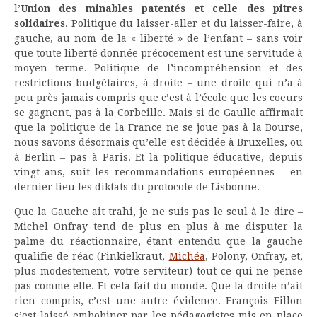
l’
Union des minables patentés et celle des pitres
solidaires
. Politique du laisser-aller et du laisser-faire, à
gauche, au nom de la « liberté » de l’enfant – sans voir
que toute liberté donnée précocement est une servitude à
moyen terme. Politique de l’incompréhension et des
restrictions budgétaires, à droite – une droite qui n’a à
peu près jamais compris que c’est à l’école que les coeurs
se gagnent, pas à la Corbeille. Mais si de Gaulle affirmait
que la politique de la France ne se joue pas à la Bourse,
nous savons désormais qu’elle est décidée à Bruxelles, ou
à Berlin – pas à Paris. Et la politique éducative, depuis
vingt ans, suit les recommandations européennes – en
dernier lieu les diktats du protocole de Lisbonne.
Que la Gauche ait trahi, je ne suis pas le seul à le dire –
Michel Onfray tend de plus en plus à me disputer la
palme du réactionnaire, étant entendu que la gauche
qualifie de réac (Finkielkraut,
Michéa
, Polony, Onfray, et,
plus modestement, votre serviteur) tout ce qui ne pense
pas comme elle. Et cela fait du monde. Que la droite n’ait
rien compris, c’est une autre évidence. François Fillon
s’est laissé embobiner par les pédagogistes mis en place