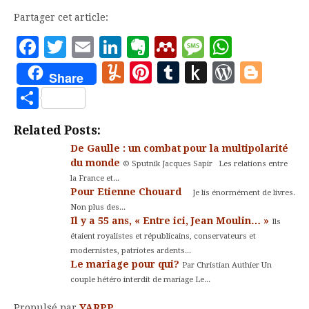
Partager cet article:
Facebook
Twitter
Email
LinkedIn
Evernote
Mendeley
Message
Whats
Yummly
Pinterest
Tumblr
Push
WordP
Blo
Share
to
Partager
Kindle
Related Posts:
De Gaulle : un combat pour la multipolarité
du monde
© Sputnik Jacques Sapir Les relations entre
la France et...
Pour Etienne Chouard
Je lis énormément de livres.
Non plus des...
Il y a 55 ans, « Entre ici, Jean Moulin… »
Ils
étaient royalistes et républicains, conservateurs et
modernistes, patriotes ardents...
Le mariage pour qui?
Par Christian Authier Un
couple hétéro interdit de mariage Le...
Propulsé par
YARPP
.