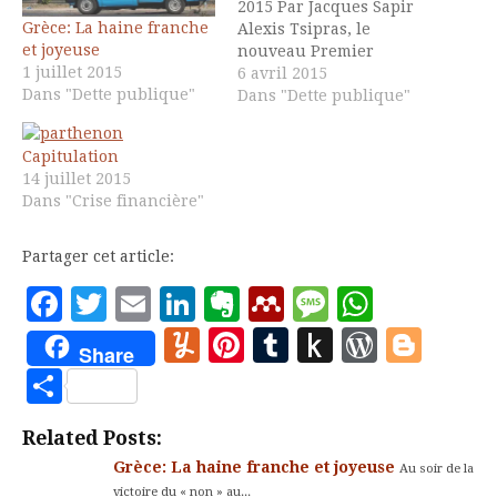
2015 Par Jacques Sapir
Grèce: La haine franche
Alexis Tsipras, le
et joyeuse
nouveau Premier
1 juillet 2015
Ministre de la Grèce
6 avril 2015
Dans "Dette publique"
sera le 8 avril à Moscou.
Dans "Dette publique"
Or, le 9 avril, la Grèce
doit effectuer un
Capitulation
payement au Fond
14 juillet 2015
Monétaire International.
Dans "Crise financière"
Les déclarations sur ce
point du Ministre des
finances de…
Partager cet article:
Facebook
Twitter
Email
LinkedIn
Evernote
Mendeley
Message
Whats
Yummly
Pinterest
Tumblr
Push
WordP
Blo
Share
to
Partager
Kindle
Related Posts:
Grèce: La haine franche et joyeuse
Au soir de la
victoire du « non » au...