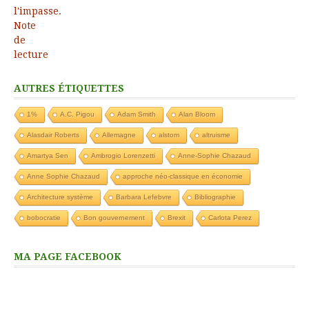
AUTRES ÉTIQUETTES
1%
A.C. Pigou
Adam Smith
Alan Bloom
Alasdair Roberts
Allemagne
alstom
altruisme
Amartya Sen
Ambrogio Lorenzetti
Anne-Sophie Chazaud
Anne Sophie Chazaud
approche néo-classique en économie
Architecture système
Barbara Lefebvre
Bibliographie
bobocratie
Bon gouvernement
Brexit
Carlota Perez
MA PAGE FACEBOOK