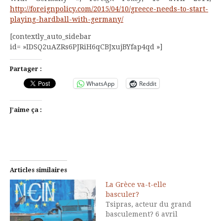
http://foreignpolicy.com/2015/04/10/greece-needs-to-start-
playing-hardball-with-germany/
[contextly_auto_sidebar
id= »IDSQ2uAZRs6PJRiH6qCBJxujBYfap4qd »]
Partager :
WhatsApp
Reddit
J’aime ça :
Articles similaires
La Grèce va-t-elle
basculer?
Tsipras, acteur du grand
basculement? 6 avril