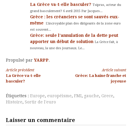
La Grèce va-t-elle basculer?
Tsipras, acteur du
grand basculement? 6 avril 2015 Par Jacques...
Grèce : les créanciers se sont sauvés eux-
même
L’incroyable plan des dirigeants de la zone euro
est souvent...
Grèce: seule l’annulation de la dette peut
apporter un début de solution
La Grèce fait, à
nouveau, la une des journaux. Le...
Propulsé par
YARPP
.
Lire
Article précédent
Article suivant
La Grèce va-t-elle
Grèce: La haine franche et
la
basculer?
joyeuse
suite
Étiquettes :
Europe
,
européisme
,
FMI
,
gauche
,
Grece
,
Histoire
,
Sortir de l'euro
Laisser un commentaire