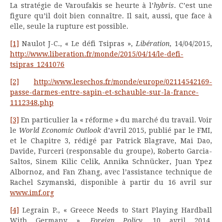
La stratégie de Varoufakis se heurte à l’
hybris
. C’est une
figure qu’il doit bien connaître. Il sait, aussi, que face à
elle, seule la rupture est possible.
[1]
Naulot J-C., « Le défi Tsipras »,
Libération
, 14/04/2015,
http://www.liberation.fr/monde/2015/04/14/le-defi-
tsipras_1241076
[2]
http://www.lesechos.fr/monde/europe/02114542169-
passe-darmes-entre-sapin-et-schauble-sur-la-france-
1112348.php
[3]
En particulier la « réforme » du marché du travail. Voir
le
World Economic Outlook
d’avril 2015, publié par le FMI,
et le Chapitre 3, rédigé par Patrick Blagrave, Mai Dao,
Davide, Furceri (responsable du groupe), Roberto Garcia-
Saltos, Sinem Kilic Celik, Annika Schnücker, Juan Ypez
Albornoz, and Fan Zhang, avec l’assistance technique de
Rachel Szymanski, disponible à partir du 16 avril sur
www.imf.org
[4]
Legrain P., « Greece Needs to Start Playing Hardball
With Germany »,
Foreign Policy
, 10 avril 2014,