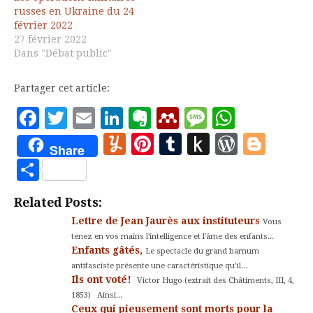
russes en Ukraine du 24
février 2022
27 février 2022
Dans "Débat public"
Partager cet article:
Facebook
Twitter
Email
LinkedIn
Evernote
Mendeley
Message
Whats
Yummly
Pinterest
Tumblr
Push
WordP
Blo
Share
to
Partager
Kindle
Related Posts:
Lettre de Jean Jaurès aux instituteurs
Vous
tenez en vos mains l'intelligence et l'âme des enfants...
Enfants gâtés,
Le spectacle du grand barnum
antifasciste présente une caractéristique qu’il...
Ils ont voté!
Victor Hugo (extrait des Châtiments, III, 4,
1853) Ainsi...
Ceux qui pieusement sont morts pour la