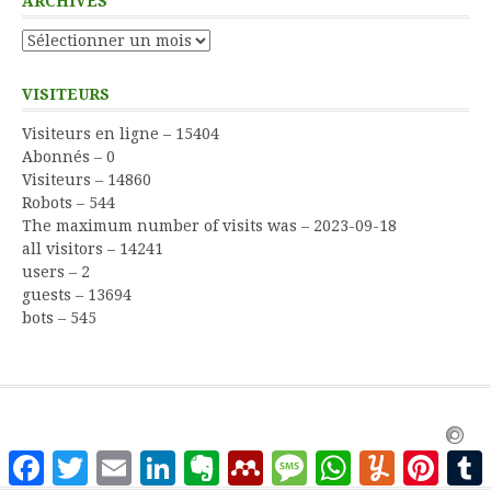
ARCHIVES
Archives
VISITEURS
Visiteurs en ligne – 15404
Abonnés – 0
Visiteurs – 14860
Robots – 544
The maximum number of visits was – 2023-09-18
all visitors – 14241
users – 2
guests – 13694
bots – 545
Facebook
Twitter
Email
LinkedIn
Evernote
Mendeley
Message
WhatsApp
Yummly
Pinter