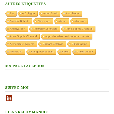
AUTRES ÉTIQUETTES
1%
A.C. Pigou
Adam Smith
Alan Bloom
Alasdair Roberts
Allemagne
alstom
altruisme
Amartya Sen
Ambrogio Lorenzetti
Anne-Sophie Chazaud
Anne Sophie Chazaud
approche néo-classique en économie
Architecture système
Barbara Lefebvre
Bibliographie
bobocratie
Bon gouvernement
Brexit
Carlota Perez
MA PAGE FACEBOOK
SUIVEZ-MOI
LinkedIn
LIENS RECOMMANDÉS