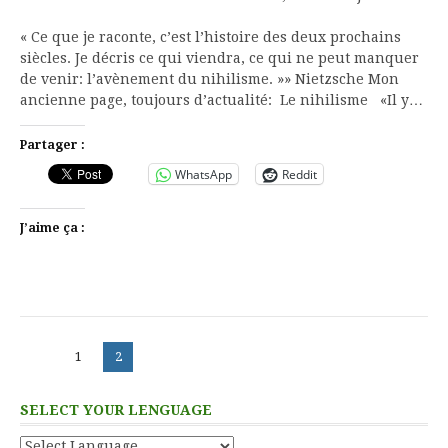
« Ce que je raconte, c’est l’histoire des deux prochains
siècles. Je décris ce qui viendra, ce qui ne peut manquer
de venir: l’avènement du nihilisme. »» Nietzsche Mon
ancienne page, toujours d’actualité: Le nihilisme «Il y…
Partager :
WhatsApp
Reddit
J’aime ça :
Pagination
Page
Page
1
2
des
publications
SELECT YOUR LENGUAGE