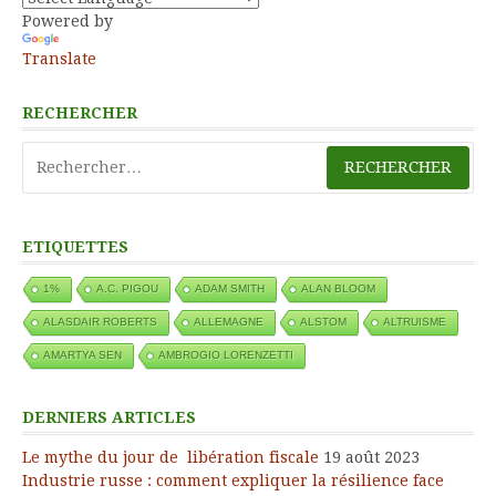
Powered by
Translate
RECHERCHER
Rechercher :
ETIQUETTES
1%
A.C. PIGOU
ADAM SMITH
ALAN BLOOM
ALASDAIR ROBERTS
ALLEMAGNE
ALSTOM
ALTRUISME
AMARTYA SEN
AMBROGIO LORENZETTI
DERNIERS ARTICLES
Le mythe du jour de libération fiscale
19 août 2023
Industrie russe : comment expliquer la résilience face