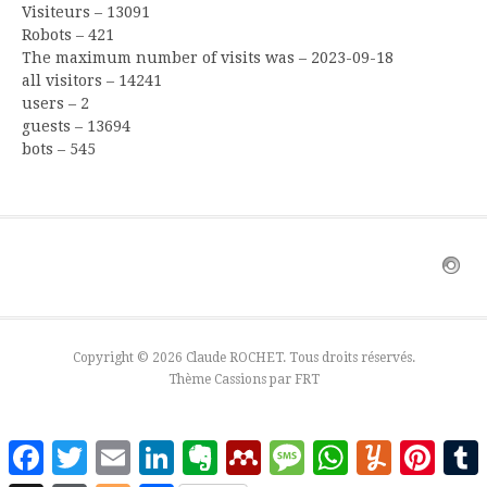
Visiteurs – 13091
Robots – 421
The maximum number of visits was – 2023-09-18
all visitors – 14241
users – 2
guests – 13694
bots – 545
Copyright © 2026 Claude ROCHET. Tous droits réservés.
Thème Cassions par
FRT
Facebook
Twitter
Email
LinkedIn
Evernote
Mendeley
Message
WhatsApp
Yummly
Pinter