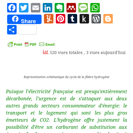
Facebook
Twitter
Email
LinkedIn
Evernote
Mendeley
Message
Whats
Yummly
Pinterest
Tumblr
Push
WordP
Blo
Share
to
Partager
Kindle
520 vues totales
, 3 vues aujourd'hui
Représentation schématique du cycle de la filière hydrogène
Puisque l’électricité française est presqu’entièrement
décarbonée, l’urgence est de s’attaquer aux deux
autres grands secteurs consommateur d’énergie: le
transport et le logement qui sont les plus gros
émetteurs de CO2. L’hydrogène offre justement la
possibilité d’être un carburant de substitution aux