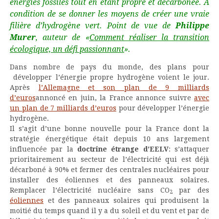
énergies fossiles tout en étant propre et décarbonée. A
condition de se donner les moyens de créer une vraie
filière d’hydrogène vert.
Point de vue de
Philippe
Murer
, auteur de «
Comment réaliser la transition
écologique, un défi passionnant
».
Dans nombre de pays du monde, des plans pour
développer l’énergie propre hydrogène voient le jour.
Après
l’Allemagne et son plan de 9 milliards
d’euros
annoncé en juin, la France annonce suivre
avec
un plan de 7 milliards d’euros
pour développer l’énergie
hydrogène.
Il s’agit d’une bonne nouvelle pour la France dont la
stratégie énergétique était depuis 10 ans largement
influencée par la
doctrine étrange d’EELV
: s’attaquer
prioritairement au secteur de l’électricité qui est déjà
décarboné à 90% et fermer des centrales nucléaires pour
installer des éoliennes et des panneaux solaires.
Remplacer l’électricité nucléaire sans CO
par des
2
éoliennes
et des panneaux solaires qui produisent la
moitié du temps quand il y a du soleil et du vent et par de