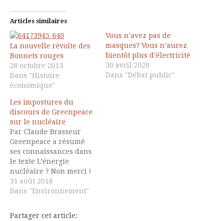
Articles similaires
Vous n’avez pas de
masques? Vous n’aurez
La nouvelle révolte des
bientôt plus d’électricité
Bonnets rouges
30 avril 2020
28 octobre 2013
Dans "Débat public"
Dans "Histoire
économique"
Les impostures du
discours de Greenpeace
sur le nucléaire
Par Claude Brasseur
Greenpeace a résumé
ses connaissances dans
le texte L’énergie
nucléaire ? Non merci !
(1) Ce texte m’a inspiré
31 août 2018
quelques observations à
Dans "Environnement"
partager. Avec
Greenpeace, tout le
Partager cet article:
nucléaire devient « LE