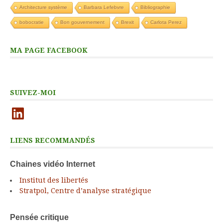
Architecture système
Barbara Lefebvre
Bibliographie
bobocratie
Bon gouvernement
Brexit
Carlota Perez
MA PAGE FACEBOOK
SUIVEZ-MOI
LinkedIn
LIENS RECOMMANDÉS
Chaines vidéo Internet
Institut des libertés
Stratpol, Centre d’analyse stratégique
Pensée critique