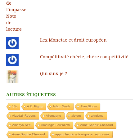
Lex Monetae et droit européen
Compétitivité chérie, chère compétitivité
Qui suis-je ?
AUTRES ÉTIQUETTES
1%
A.C. Pigou
Adam Smith
Alan Bloom
Alasdair Roberts
Allemagne
alstom
altruisme
Amartya Sen
Ambrogio Lorenzetti
Anne-Sophie Chazaud
Anne Sophie Chazaud
approche néo-classique en économie