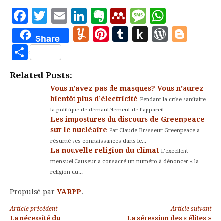
nucléaire », Greenpeace
Facebook
Twitter
Email
LinkedIn
Evernote
Mendeley
Message
Whats
ignore superbement les
Yummly
Pinterest
Tumblr
Push
WordP
Blo
progrès dans ce
Share
domaine, toutes les
to
Partager
variétés de centrales…
la différence entre
Kindle
nucléaire civil et…
Related Posts:
Vous n’avez pas de masques? Vous n’aurez
bientôt plus d’électricité
Pendant la crise sanitaire
la politique de démantèlement de l’appareil...
Les impostures du discours de Greenpeace
sur le nucléaire
Par Claude Brasseur Greenpeace a
résumé ses connaissances dans le...
La nouvelle religion du climat
L’excellent
mensuel Causeur a consacré un numéro à dénoncer « la
religion du...
Propulsé par
YARPP
.
Lire
Article précédent
Article suivant
La nécessité du
La sécession des « élites »