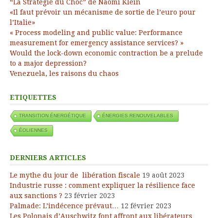
“La Stratégie du Choc” de Naomi Klein
«Il faut prévoir un mécanisme de sortie de l’euro pour
l’Italie»
« Process modeling and public value: Performance
measurement for emergency assistance services? »
Would the lock-down economic contraction be a prelude
to a major depression?
Venezuela, les raisons du chaos
ETIQUETTES
TRANSITION ÉNERGÉTIQUE
ÉNERGIES RENOUVELABLES
ÉOLIENNES
DERNIERS ARTICLES
Le mythe du jour de libération fiscale
19 août 2023
Industrie russe : comment expliquer la résilience face
aux sanctions ?
23 février 2023
Palmade: L’indécence prévaut…
12 février 2023
Les Polonais d’Auschwitz font affront aux libérateurs