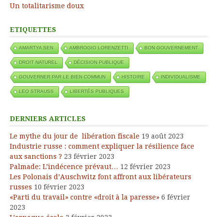
Un totalitarisme doux
ETIQUETTES
AMARTYA SEN
AMBROGIO LORENZETTI
BON GOUVERNEMENT
DROIT NATUREL
DÉCISION PUBLIQUE
GOUVERNER PAR LE BIEN COMMUN
HISTOIRE
INDIVIDUALISME
LEO STRAUSS
LIBERTÉS PUBLIQUES
DERNIERS ARTICLES
Le mythe du jour de libération fiscale
19 août 2023
Industrie russe : comment expliquer la résilience face
aux sanctions ?
23 février 2023
Palmade: L’indécence prévaut…
12 février 2023
Les Polonais d’Auschwitz font affront aux libérateurs
russes
10 février 2023
«Parti du travail» contre «droit à la paresse»
6 février
2023