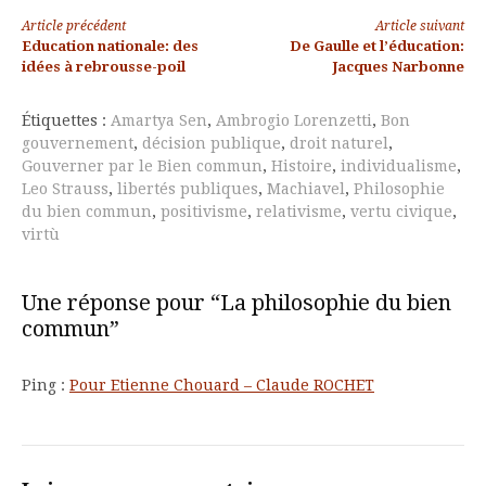
Lire
Article précédent
Article suivant
Education nationale: des
De Gaulle et l’éducation:
la
idées à rebrousse-poil
Jacques Narbonne
suite
Étiquettes :
Amartya Sen
,
Ambrogio Lorenzetti
,
Bon
gouvernement
,
décision publique
,
droit naturel
,
Gouverner par le Bien commun
,
Histoire
,
individualisme
,
Leo Strauss
,
libertés publiques
,
Machiavel
,
Philosophie
du bien commun
,
positivisme
,
relativisme
,
vertu civique
,
virtù
Une réponse pour “La philosophie du bien
commun”
Ping :
Pour Etienne Chouard – Claude ROCHET