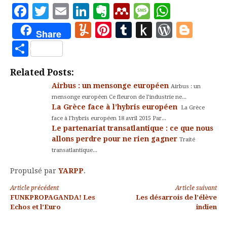
système, mais surtout
Facebook
Twitter
Email
LinkedIn
Evernote
Mendeley
Message
Whats
par son ouverture
Yummly
Pinterest
Tumblr
Push
WordP
Blo
d’esprit. Les propos qui
Share
y furent tenus sur le
to
Partager
relativisme…
Kindle
Related Posts:
Airbus : un mensonge européen
Airbus : un
mensonge européen Ce fleuron de l’industrie ne...
La Grèce face à l’hybris européen
La Grèce
face à l’hybris européen 18 avril 2015 Par...
Le partenariat transatlantique : ce que nous
allons perdre pour ne rien gagner
Traité
transatlantique...
Propulsé par
YARPP
.
Lire
Article précédent
Article suivant
FUNKPROPAGANDA! Les
Les désarrois de l’élève
la
Echos et l’Euro
indien