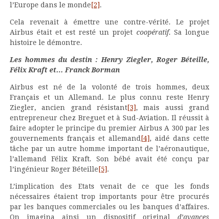
l’Europe dans le monde
[2]
.
Cela revenait à émettre une contre-vérité. Le projet
Airbus était et est resté un projet
coopératif
. Sa longue
histoire le démontre.
Les hommes du destin : Henry Ziegler, Roger Béteille,
Félix Kraft et… Franck Borman
Airbus est né de la volonté de trois hommes, deux
Français et un Allemand. Le plus connu reste Henry
Ziegler, ancien grand résistant
[3]
, mais aussi grand
entrepreneur chez Breguet et à Sud-Aviation. Il réussit à
faire adopter le principe du premier Airbus A 300 par les
gouvernements français et allemand
[4]
, aidé dans cette
tâche par un autre homme important de l’aéronautique,
l’allemand Félix Kraft. Son bébé avait été conçu par
l’ingénieur Roger Béteille
[5]
.
L’implication des Etats venait de ce que les fonds
nécessaires étaient trop importants pour être procurés
par les banques commerciales ou les banques d’affaires.
On imagina ainsi un dispositif original
d’avances