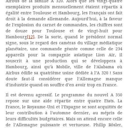
Airbus de la famille A 320. Alors que les vingt-quatre
exemplaires produits mensuellement étaient répartis à
égalité entre Toulouse et Hambourg, les Français ont fait
droit à la demande allemande. Aujourd’hui, à la faveur
de l’explosion du carnet de commandes, les chiffres sont
de douze pour Toulouse et de vingt-huit pour
Hambourg
[12]
. De la sorte, quand le président normal
signe, sous le regard des caméras du village médiatique
planétaire, une commande géante comme celle de 234
appareils pour la compagnie asiatique Lion Air, il
souscrit à une production qui se développera à
Hambourg, ainsi qu’à Mobile, ville de l’Alabama où
Airbus édifie sa quatrième usine dédiée à l’A 320 ! Sans
doute faut-il considérer que l’Allemagne manque
d’industrie quand on souffre d’en avoir trop en France.
Il est devenu agressif. Le programme du nouvel A 350
repose sur une aide répartie entre quatre Etats. La
France, le Royaume-Uni et l’Espagne se sont acquittés de
leur contribution à l’automne dernier, au mépris de
leurs difficultés budgétaires. Mais on attend encore celle
de l’Allemagne puissante et vertueuse. Philip Rösler,