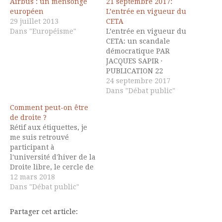
Airbus : un mensonge
21 septembre 2017:
européen
L’entrée en vigueur du
29 juillet 2013
CETA
Dans "Européisme"
L’entrée en vigueur du
CETA: un scandale
démocratique PAR
JACQUES SAPIR ·
PUBLICATION 22
SEPTEMBRE 2017 Le
24 septembre 2017
traité de libre-échange
Dans "Débat public"
avec le Canada, ce que
Comment peut-on être
l’on appelle le CETA, est
de droite ?
donc entré en
Rétif aux étiquettes, je
application le jeudi 21
me suis retrouvé
septembre. Il montre de
participant à
manière éloquente que
l'université d'hiver de la
les Etats se sont laissés
Droite libre, le cercle de
dessaisir…
pensée animé par le
12 mars 2018
sympathique Christian
Dans "Débat public"
Vanneste, sympathique
parce que condamné à
Partager cet article:
la mort sociale par le