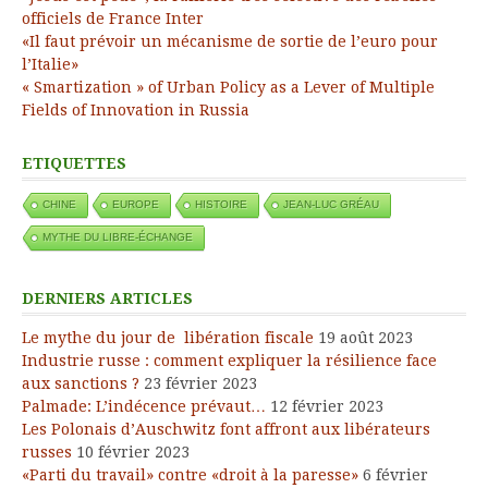
officiels de France Inter
«Il faut prévoir un mécanisme de sortie de l’euro pour
l’Italie»
« Smartization » of Urban Policy as a Lever of Multiple
Fields of Innovation in Russia
ETIQUETTES
CHINE
EUROPE
HISTOIRE
JEAN-LUC GRÉAU
MYTHE DU LIBRE-ÉCHANGE
DERNIERS ARTICLES
Le mythe du jour de libération fiscale
19 août 2023
Industrie russe : comment expliquer la résilience face
aux sanctions ?
23 février 2023
Palmade: L’indécence prévaut…
12 février 2023
Les Polonais d’Auschwitz font affront aux libérateurs
russes
10 février 2023
«Parti du travail» contre «droit à la paresse»
6 février