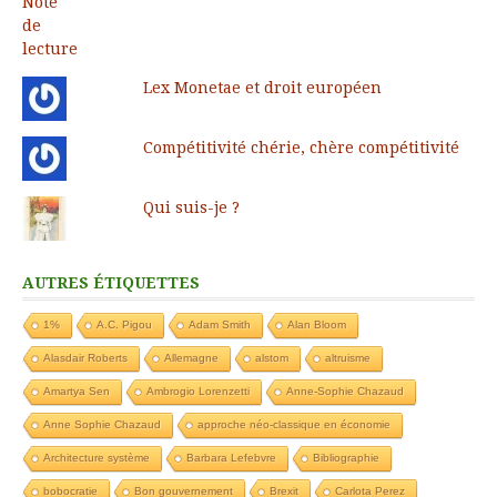
Lex Monetae et droit européen
Compétitivité chérie, chère compétitivité
Qui suis-je ?
AUTRES ÉTIQUETTES
1%
A.C. Pigou
Adam Smith
Alan Bloom
Alasdair Roberts
Allemagne
alstom
altruisme
Amartya Sen
Ambrogio Lorenzetti
Anne-Sophie Chazaud
Anne Sophie Chazaud
approche néo-classique en économie
Architecture système
Barbara Lefebvre
Bibliographie
bobocratie
Bon gouvernement
Brexit
Carlota Perez