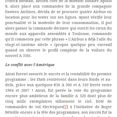
Franck Borman, ancien chef de la mission lunaire Apollo
8, alors placé aux commandes de la grande compagnie
Eastern Airlines, décida de se procurer quatre Airbus en
location pour les tester sur ses lignes. Ayant vérifié leur
ponctualité et la modestie de leur consommation, il put
alors passer la commande décisive qui ouvrit les cieux du
monde aux appareils assemblés à Toulouse, commande
qu’il commenta par cette phrase « L’Airbus a déjà l’aile du
vingt-et-unième siècle » (propos quelque peu excessif
quand on observe le profil complexe de la voilure du
nouvel A 350).
Le conflit avec l’Amérique
Ainsi furent assurés le succès et la rentabilité du premier
programme : les Etats rentrèrent dans leurs fonds et au-
delà, grâce aux quelques 850 A 300 et A 310 livrés entre
1964 et 2007 ! Ainsi, fut pavée la voie du programme
encore plus ambitieux de la famille A 320 dont plus de
cinq mille exemplaires sillonnent le ciel. Doté de
commandes de vol électriques
[7]
à l’initiative de Roger
Béteille encore à la tête des programmes, son succès fut la