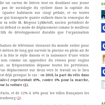
lle un carton de bières tout en doublant une jeune
P
 pas de sociologie du cycliste dans la capitale du
(quatre habitants sur cinq) pédale, et en toutes
mme qui transporte quatre enfants dans la remorque de
r sa selle M. Mogens Lykketoft, ancien président de
 qui défend ce mode de déplacement comme le meilleur
ctifs de développement durable que l’organisation
 chaînes de télévision viennent du monde entier pour
35 mètres de long qui survole la piscine en plein air de
 à la fois le style danois et la naissance d’une voirie
 et non comme un appendice du réseau pour engins
ur, sa fréquentation dépasse toutes les prévisions.
’un déplacement sur deux vers le travail ou le lieu
est déjà presque le cas : e
n 2018, la part du vélo dans
ale») représentait 49%, contre 6% pour la marche,
our la voiture
(
1
)
.
Paris, et de 12% à 16% pour les villes françaises les
Strasbourg
(
2
)
.
A