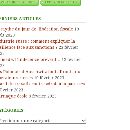
VILLES INTELLIGENTES
ÉCOSYSTÈME URBAIN
ERNIERS ARTICLES
 mythe du jour de libération fiscale
19
ût 2023
dustrie russe : comment expliquer la
silience face aux sanctions ?
23 février
23
lmade: L’indécence prévaut…
12 février
23
s Polonais d’Auschwitz font affront aux
bérateurs russes
10 février 2023
arti du travail» contre «droit à la paresse»
février 2023
arnaque écolo
3 février 2023
ATÉGORIES
tégories