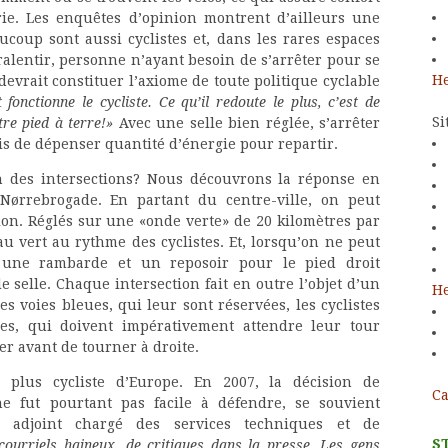
irie. Les enquêtes d’opinion montrent d’ailleurs une
ucoup sont aussi cyclistes et, dans les rares espaces
ralentir, personne n’ayant besoin de s’arrêter pour se
He
evrait constituer l’axiome de toute politique cyclable
onctionne le cycliste. Ce qu’il redoute le plus, c’est de
Si
tre pied à terre!»
Avec une selle bien réglée, s’arrêter
s de dépenser quantité d’énergie pour repartir.
n des intersections? Nous découvrons la réponse en
Nørrebrogade. En partant du centre-ville, on peut
ion. Réglés sur une «onde verte» de 20 kilomètres par
au vert au rythme des cyclistes. Et, lorsqu’on ne peut
, une rambarde et un reposoir pour le pied droit
 selle. Chaque intersection fait en outre l’objet d’un
He
s voies bleues, qui leur sont réservées, les cyclistes
res, qui doivent impérativement attendre leur tour
er avant de tourner à droite.
 plus cycliste d’Europe. En 2007, la décision de
Ca
ne fut pourtant pas facile à défendre, se souvient
adjoint chargé des services techniques et de
S
 courriels haineux, de critiques dans la presse. Les gens