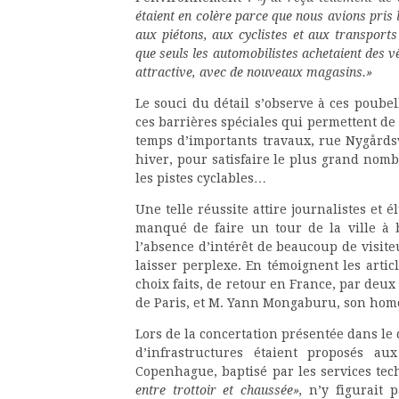
étaient en colère parce que nous avions pris 
aux piétons, aux cyclistes et aux transpor
que seuls les automobilistes achetaient des 
attractive, avec de nouveaux magasins.»
Le souci du détail s’observe à ces poubel
ces barrières spéciales qui permettent de m
temps d’importants travaux, rue Nygårdsve
hiver, pour satisfaire le plus grand nom
les pistes cyclables…
Une telle réussite attire journalistes et
manqué de faire un tour de la ville à bi
l’absence d’intérêt de beaucoup de visite
laisser perplexe. En témoignent les artic
choix faits, de retour en France, par deux
de Paris, et M. Yann Mongaburu, son hom
Lors de la concertation présentée dans le 
d’infrastructures étaient proposés a
Copenhague, baptisé par les services te
entre trottoir et chaussée»,
n’y figurait 