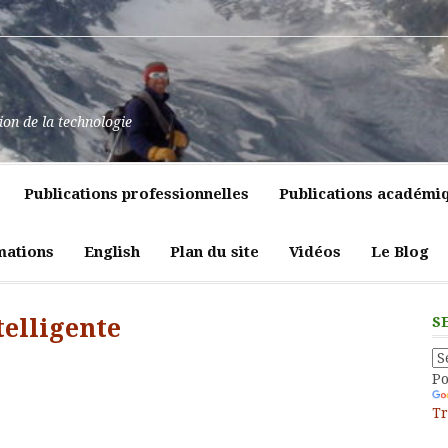
at
ssance
nt
pulence,
ns
tion de la technologie
lics
mment
e
itiques
Publications professionnelles
Publications académi
vreté
liques
ligeante
t
atrices
mations
English
Plan du site
Vidéos
Le Blog
eur
telligente
S
P
Tr