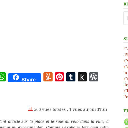
R
Re
S
“L
d’
«P
«L
la
ote
deley
essage
WhatsApp
Yummly
Pinterest
Tumblr
Push
WordP
Share
«J
to
de
«I
Kindle
l’
566 vues totales
, 1 vues aujourd'hui
E
ent article sur la place et le rôle du vélo dans la ville, à
même pu expérimenter. Comme l’explique fort bien cette