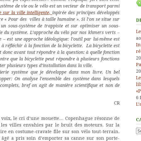
tème de vie ou le vélo est un vecteur de transport parmi
 sur la ville intelligente,
inpirée des principes développés
e « Pour des villes à taille humaine ». Si l’on se situe sur
D
st un sous-système de trappiste et sur optimiser un sous-
Le
le du système. L’approche du vélo par nos khmers verts –
ao
 – est une approche idéologique: l’outil par lui-même est
In
 à réfléchir à la fonction de la bicyclette. La bicyclette est
ré
ut donc avant tout répondre à la question: à quelle fonction
20
ntre que la bicyclette peut répondre à plusieurs fonctions
Pa
r plusieurs types d’installation dans la ville.
20
nierie système que je développe dans mon livre. Un bel
Le
opper: On analyse l’ensemble des système dans lesquels
li
 complets, bref on agit de manière scientifique et non de
«P
6 
CR
L’
de voix, le cri d’une mouette… Copenhague résonne de
C
les villes envahies par le bruit des moteurs. Sur la
Ca
e en costume-cravate file sur son vélo tout-terrain.
âgé a pris soin d’emporter sa canne sur son porte-