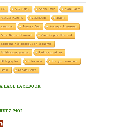
1%
A.C. Pigou
Adam Smith
Alan Bloom
Alasdair Roberts
Allemagne
alstom
altruisme
Amartya Sen
Ambrogio Lorenzetti
Anne-Sophie Chazaud
Anne Sophie Chazaud
approche néo-classique en économie
Architecture système
Barbara Lefebvre
Bibliographie
bobocratie
Bon gouvernement
Brexit
Carlota Perez
A PAGE FACEBOOK
UIVEZ-MOI
nkedIn