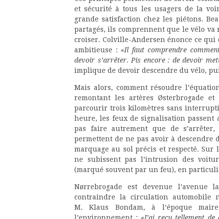
et sécurité à tous les usagers de la vo
grande satisfaction chez les piétons. Bea
partagés, ils comprennent que le vélo va 
croiser. Colville-Andersen énonce ce qui d
ambitieuse :
«Il faut comprendre comment f
devoir s’arrêter. Pis encore : de devoir met
implique de devoir descendre du vélo, pui
Mais alors, comment résoudre l’équatio
remontant les artères Østerbrogade et 
parcourir trois kilomètres sans interrupt
heure, les feux de signalisation passent 
pas faire autrement que de s’arrêter
permettent de ne pas avoir à descendre de
marquage au sol précis et respecté. Sur le
ne subissent pas l’intrusion des voitu
(marqué souvent par un feu), en particuli
Nørrebrogade est devenue l’avenue la
contraindre la circulation automobile 
M. Klaus Bondam, à l’époque maire 
l’environnement :
«J’ai reçu tellement de