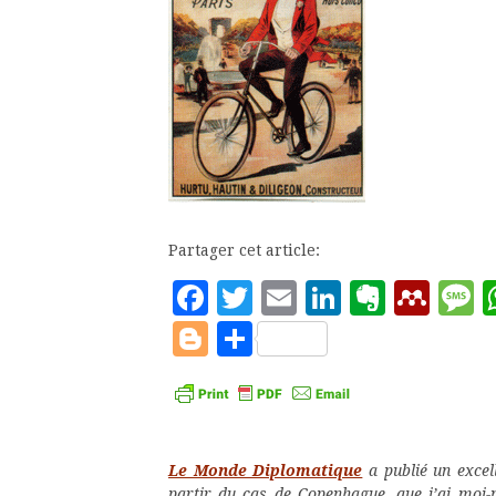
Partager cet article:
Facebook
Twitter
Email
LinkedIn
Evern
Men
M
Blogger
Partager
Le Monde Diplomatique
a publié un excell
partir du cas de Copenhague, que j’ai moi-