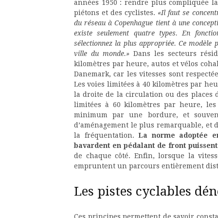
années 1950 : rendre plus compliquée la 
piétons et des cyclistes.
«Il faut se concent
du réseau à Copenhague tient à une conceptio
existe seulement quatre types. En foncti
sélectionnez la plus appropriée. Ce modèle p
ville du monde.»
Dans les secteurs réside
kilomètres par heure, autos et vélos coh
Danemark, car les vitesses sont respectées
Les voies limitées à 40 kilomètres par heu
la droite de la circulation ou des places
limitées à 60 kilomètres par heure, les
minimum par une bordure, et souvent
d’aménagement le plus remarquable, et d
la fréquentation.
La norme adoptée en
bavardent en pédalant de front puissent
de chaque côté. Enfin, lorsque la vitess
empruntent un parcours entièrement disti
Les pistes cyclables dén
Ces principes permettent de savoir consta