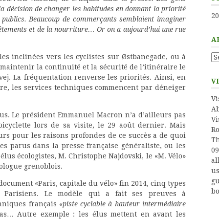
la décision de changer les habitudes en donnant la priorité
20
ts publics. Beaucoup de commerçants semblaient imaginer
vêtements et de la nourriture… Or on a aujourd’hui une rue
A
Ar
les inclinées vers les cyclistes sur Østbanegade, ou à
aintenir la continuité et la sécurité de l’itinéraire le
j. La fréquentation renverse les priorités. Ainsi, en
V
bre, les services techniques commencent par déneiger
Vi
Ab
 élus. Le président Emmanuel Macron n’a d’ailleurs pas
Vi
cyclette lors de sa visite, le 29 août dernier. Mais
Ro
urs pour les raisons profondes de ce succès a de quoi
Th
les parus dans la presse française généraliste, ou les
09
 élus écologistes, M. Christophe Najdovski, le «M. Vélo»
al
ologue grenoblois.
us
gu
document «Paris, capitale du vélo» fin 2014, cinq types
bo
ux Parisiens. Le modèle qui a fait ses preuves à
chniques français
«piste cyclable à hauteur intermédiaire
pas… Autre exemple : les élus mettent en avant les