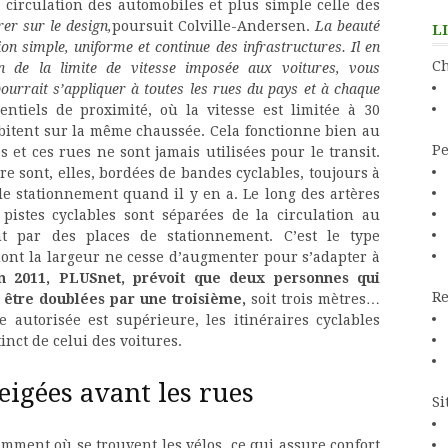
circulation des automobiles et plus simple celle des
rer sur le design,
poursuit Colville-Andersen.
La beauté
L
n simple, uniforme et continue des infrastructures. Il en
Ch
on de la limite de vitesse imposée aux voitures, vous
ourrait s’appliquer à toutes les rues du pays et à chaque
ntiels de proximité, où la vitesse est limitée à 30
abitent sur la même chaussée. Cela fonctionne bien au
Pe
 et ces rues ne sont jamais utilisées pour le transit.
re sont, elles, bordées de bandes cyclables, toujours à
 de stationnement quand il y en a. Le long des artères
 pistes cyclables sont séparées de la circulation au
 par des places de stationnement. C’est le type
ont la largeur ne cesse d’augmenter pour s’adapter à
 2011, PLUSnet, prévoit que deux personnes qui
Re
 être doublées par une troisième,
soit trois mètres…
e autorisée est supérieure, les itinéraires cyclables
nct de celui des voitures.
eigées avant les rues
Si
mment où se trouvent les vélos, ce qui assure confort