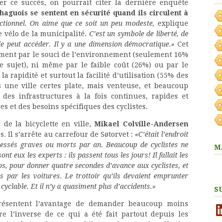
mer ce succès, on pourrait citer la dernière enquête
aguois se sentent en sécurité quand ils circulent à
ctionnel. On aime que ce soit un peu modeste,
explique
vélo de la municipalité.
C’est un symbole de liberté, de
de peut accéder. Il y a une dimension démocratique.»
Cet
ement par le souci de l’environnement (seulement 16%
e sujet), ni même par le faible coût (26%) ou par le
a rapidité et surtout la facilité d’utilisation (55% des
 une ville certes plate, mais venteuse, et beaucoup
des infrastructures à la fois continues, rapides et
es et des besoins spécifiques des cyclistes.
de la bicyclette en ville,
Mikael Colville-Andersen
. Il s’arrête au carrefour de Søtorvet :
«C’était l’endroit
blessés graves ou morts par an. Beaucoup de cyclistes ne
M
nt eux les experts : ils passent tous les jours! Il fallait les
ps, pour donner quatre secondes d’avance aux cyclistes, et
és par les voitures. Le trottoir qu’ils devaient emprunter
cyclable. Et il n’y a quasiment plus d’accidents.»
S
 présentent l’avantage de demander beaucoup moins
Li
re l’inverse de ce qui a été fait partout depuis les