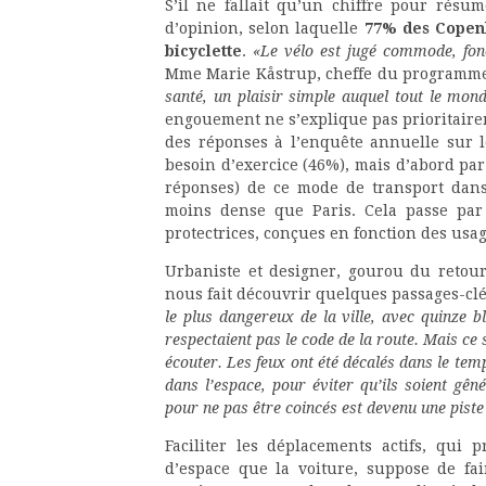
S’il ne fallait qu’un chiffre pour résu
d’opinion, selon laquelle
77% des Copenh
bicyclette
.
«Le vélo est jugé commode, fon
Mme Marie Kåstrup, cheffe du programme 
santé, un plaisir simple auquel tout le mon
engouement ne s’explique pas prioritair
des réponses à l’enquête annuelle sur l
besoin d’exercice (46%), mais d’abord par l
réponses) de ce mode de transport dans
moins dense que Paris. Cela passe par 
protectrices, conçues en fonction des usag
Urbaniste et designer, gourou du retour 
nous fait découvrir quelques passages-clés
le plus dangereux de la ville, avec quinze 
respectaient pas le code de la route. Mais ce so
écouter. Les feux ont été décalés dans le tem
dans l’espace, pour éviter qu’ils soient gên
pour ne pas être coincés est devenu une piste 
Faciliter les déplacements actifs, qui
d’espace que la voiture, suppose de fai