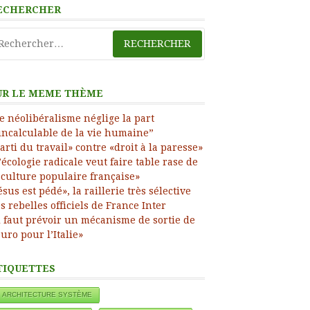
ECHERCHER
chercher :
UR LE MEME THÈME
e néolibéralisme néglige la part
incalculable de la vie humaine”
arti du travail» contre «droit à la paresse»
’écologie radicale veut faire table rase de
 culture populaire française»
ress
ésus est pédé», la raillerie très sélective
s rebelles officiels de France Inter
l faut prévoir un mécanisme de sortie de
euro pour l’Italie»
TIQUETTES
ARCHITECTURE SYSTÈME