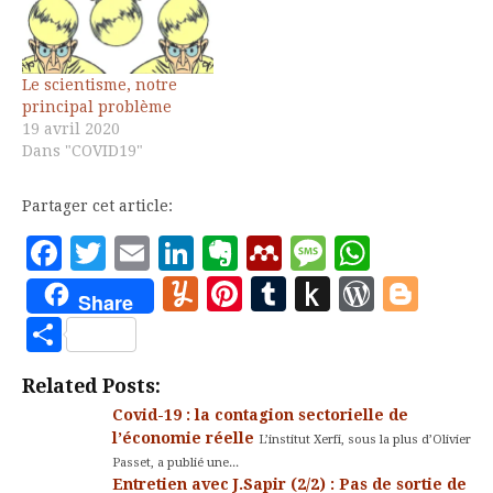
mesure…
Le scientisme, notre
principal problème
19 avril 2020
Dans "COVID19"
Partager cet article:
Facebook
Twitter
Email
LinkedIn
Evernote
Mendeley
Message
Whats
Yummly
Pinterest
Tumblr
Push
WordP
Blo
Share
to
Partager
Kindle
Related Posts:
Covid-19 : la contagion sectorielle de
l’économie réelle
L’institut Xerfi, sous la plus d’Olivier
Passet, a publié une...
Entretien avec J.Sapir (2/2) : Pas de sortie de