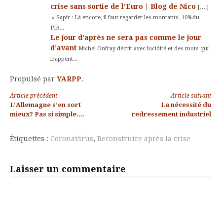
crise sans sortie de l’Euro | Blog de Nico
[….]
» Sapir : Là encore, il faut regarder les montants. 10%du
PIB...
Le jour d’après ne sera pas comme le jour
d’avant
Michel Onfray décrit avec lucidité et des mots qui
frappent...
Propulsé par
YARPP
.
Lire
Article précédent
Article suivant
L’Allemagne s’en sort
La nécessité du
la
mieux? Pas si simple….
redressement industriel
suite
Étiquettes :
Coronavirus
,
Reconstruire après la crise
Laisser un commentaire