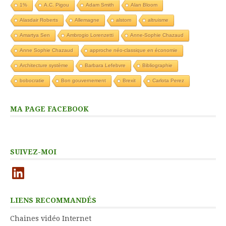
1%
A.C. Pigou
Adam Smith
Alan Bloom
Alasdair Roberts
Allemagne
alstom
altruisme
Amartya Sen
Ambrogio Lorenzetti
Anne-Sophie Chazaud
Anne Sophie Chazaud
approche néo-classique en économie
Architecture système
Barbara Lefebvre
Bibliographie
bobocratie
Bon gouvernement
Brexit
Carlota Perez
MA PAGE FACEBOOK
SUIVEZ-MOI
LinkedIn
LIENS RECOMMANDÉS
Chaines vidéo Internet