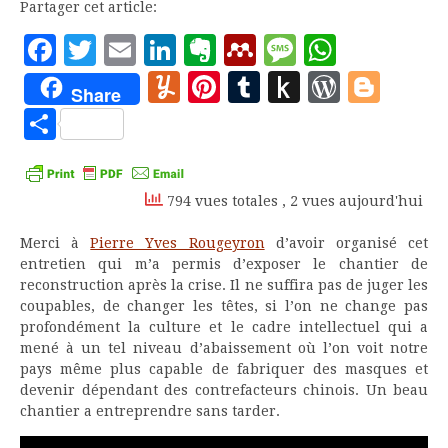
Partager cet article:
Facebook
Twitter
Email
LinkedIn
Evernote
Mendeley
Message
Whats
Yummly
Pinterest
Tumblr
Push
WordP
Blo
Share
to
Partager
Kindle
794 vues totales
, 2 vues aujourd'hui
Merci à
Pierre Yves Rougeyron
d’avoir organisé cet
entretien qui m’a permis d’exposer le chantier de
reconstruction après la crise. Il ne suffira pas de juger les
coupables, de changer les têtes, si l’on ne change pas
profondément la culture et le cadre intellectuel qui a
mené à un tel niveau d’abaissement où l’on voit notre
pays même plus capable de fabriquer des masques et
devenir dépendant des contrefacteurs chinois. Un beau
chantier a entreprendre sans tarder.