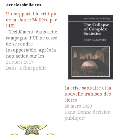
Articles similaires
L’insupportable critique
de la clause Molière par
l’UE
Décidément, dans cette
campagne, l’UE ne cesse
de se rendre
insupportable. Après la
non action sur les
perturbateurs
21 mars 2017
endocriniens et le
Dans "Débat public"
blanc-seing à
Monsanto, voilà qu’elle
critique la clause
La crise sanitaire et la
Molière qui impose un
nouvelle trahison des
minimum de maitrise
clercs
du français pour les
28 mars 2020
travailleurs détachés
Dans "Bonne décision
dans les chantiers
publique"
publics, qui serait
« discriminatoire ».
Pourtant, c’est une