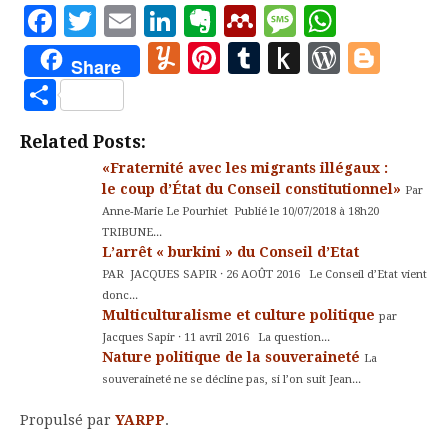
Facebook
Twitter
Email
LinkedIn
Evernote
Mendeley
Message
Whats
Yummly
Pinterest
Tumblr
Push
WordP
Blo
Share
to
Partager
Kindle
Related Posts:
«Fraternité avec les migrants illégaux :
le coup d’État du Conseil constitutionnel»
Par
Anne-Marie Le Pourhiet Publié le 10/07/2018 à 18h20
TRIBUNE...
L’arrêt « burkini » du Conseil d’Etat
PAR JACQUES SAPIR · 26 AOÛT 2016 Le Conseil d’Etat vient
donc...
Multiculturalisme et culture politique
par
Jacques Sapir · 11 avril 2016 La question...
Nature politique de la souveraineté
La
souveraineté ne se décline pas, si l’on suit Jean...
Propulsé par
YARPP
.