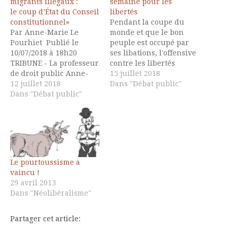
migrants illégaux :
semaine pour les
le coup d’État du Conseil
libertés
constitutionnel»
Pendant la coupe du
Par Anne-Marie Le
monde et que le bon
Pourhiet Publié le
peuple est occupé par
10/07/2018 à 18h20
ses libations, l'offensive
TRIBUNE - La professeur
contre les libertés
de droit public Anne-
publiques va de plus
15 juillet 2018
Marie Le Pourhiet
12 juillet 2018
belle. Il est dans la
Dans "Débat public"
analyse la décision
Dans "Débat public"
nature des régimes qui
des Sages de mettre fin
commencent à perdre
au délit de solidarité,
pied de devenir de plus
qu'elle juge
en plus agressifs. Le
irresponsable. L'on se
phénomène est d'autant
souvient de la tonalité
plus fort en…
messianique de la
Le pourtoussisme a
campagne présidentielle
vaincu !
de Ségolène Royal en
29 avril 2013
2007 où la…
Dans "Néolibéralisme"
Partager cet article: