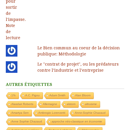
Le Bien commun au coeur de la décision
publique: Méthodologie
Le "contrat de projet", ou les prédateurs
contre l’industrie et l’entreprise
AUTRES ÉTIQUETTES
1%
A.C. Pigou
Adam Smith
Alan Bloom
Alasdair Roberts
Allemagne
alstom
altruisme
Amartya Sen
Ambrogio Lorenzetti
Anne-Sophie Chazaud
Anne Sophie Chazaud
approche néo-classique en économie