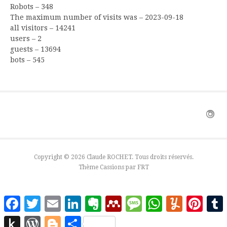
Robots – 348
The maximum number of visits was – 2023-09-18
all visitors – 14241
users – 2
guests – 13694
bots – 545
Copyright © 2026 Claude ROCHET. Tous droits réservés.
Thème Cassions par
FRT
Facebook
Twitter
Email
LinkedIn
Evernote
Mendeley
Message
WhatsApp
Yummly
Pinter
Push
WordPress
Blogger
Partager