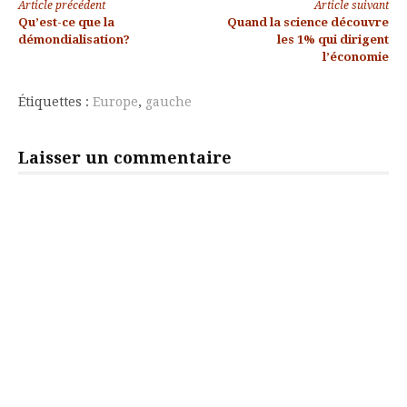
Lire
Article précédent
Article suivant
Qu’est-ce que la
Quand la science découvre
la
démondialisation?
les 1% qui dirigent
l’économie
suite
Étiquettes :
Europe
,
gauche
Laisser un commentaire