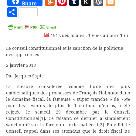
Yummly
Pinterest
Tumblr
Push
WordP
Blo
Share
to
Partager
Kindle
191 vues totales
, 1 vues aujourd'hui
Le conseil constitutionnel et la sanction de la politique
des apparences
2 janvier 2013
Par Jacques Sapir
La mesure considérée comme l’une des plus
emblématiques des promesses de François Hollande dans
le domaine fiscal, la fameuse « super-tranche » de 75%
pour les revenus de plus de 1 millions d’euros, a été
rejetée le samedi 29 décembre par le Conseil
Constitutionnel[1]. Ce faisant, ce dernier a simplement
sanctionné sur la forme un texte mal écrit[2]. En effet, le
Conseil rappel dans ses attendus que le droit fiscal ne