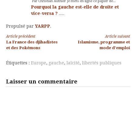
Par Christian Authier Je mets en ligne ce papier de...
Pourquoi la gauche est-elle de droite et
vice-versa ?
......
Propulsé par
YARPP
.
Lire
Article précédent
Article suivant
La France des djihadistes
Islamisme, programme et
la
et des Pokémons
mode d’emploi
suite
Étiquettes :
Europe
,
gauche
,
laïcité
,
libertés publiques
Laisser un commentaire