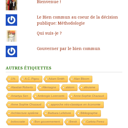
Bienvenue !
Le Bien commun au coeur de la décision
publique: Méthodologie
Qui suis-je ?
Gouverner par le bien commun
AUTRES ÉTIQUETTES
1%
A.C. Pigou
Adam Smith
Alan Bloom
Alasdair Roberts
Allemagne
alstom
altruisme
Amartya Sen
Ambrogio Lorenzetti
Anne-Sophie Chazaud
Anne Sophie Chazaud
approche néo-classique en économie
Architecture système
Barbara Lefebvre
Bibliographie
bobocratie
Bon gouvernement
Brexit
Carlota Perez