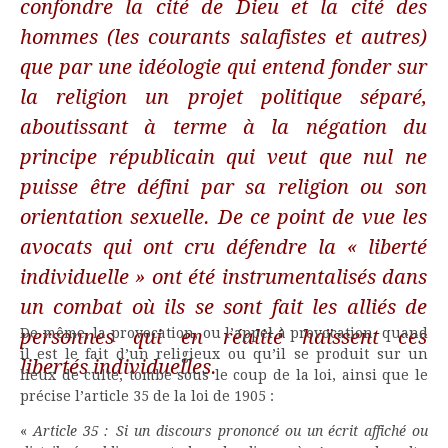
confondre la cité de Dieu et la cité des
hommes (les courants salafistes et autres)
que par une idéologie qui entend fonder sur
la religion un projet politique séparé,
aboutissant à terme à la négation du
principe républicain qui veut que nul ne
puisse être défini par sa religion ou son
orientation sexuelle. De ce point de vue les
avocats qui ont cru défendre la « liberté
individuelle » ont été instrumentalisés dans
un combat où ils se sont fait les alliés de
personnes qui en réalité haïssent ces
De même, la provocation, ou l’appel à provocation, quand
il est le fait d’un religieux ou qu’il se produit sur un
libertés individuelles.
lieux de culte, tombe sous le coup de la loi, ainsi que le
précise l’article 35 de la loi de 1905 :
«
Article 35 :
Si un discours prononcé ou un écrit affiché ou