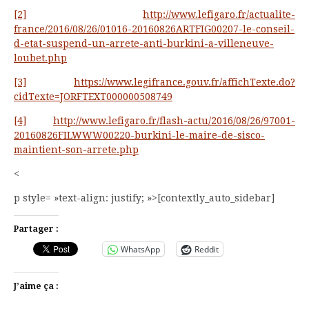
[2]
http://www.lefigaro.fr/actualite-
france/2016/08/26/01016-20160826ARTFIG00207-le-conseil-
d-etat-suspend-un-arrete-anti-burkini-a-villeneuve-
loubet.php
[3]
https://www.legifrance.gouv.fr/affichTexte.do?
cidTexte=JORFTEXT000000508749
[4]
http://www.lefigaro.fr/flash-actu/2016/08/26/97001-
20160826FILWWW00220-burkini-le-maire-de-sisco-
maintient-son-arrete.php
<
p style= »text-align: justify; »>[contextly_auto_sidebar]
Partager :
WhatsApp
Reddit
J’aime ça :