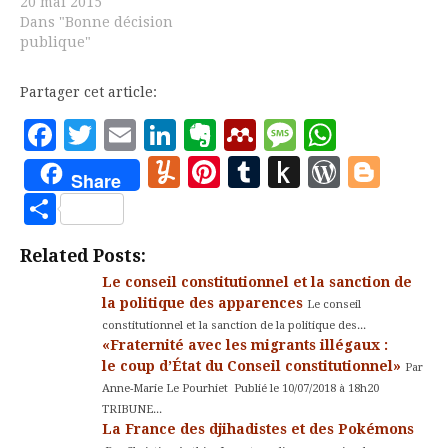
d’un récit (et non
20 mai 2015
« roman ») national, il
Dans "Bonne décision
faut aujourd’hui revenir
publique"
sur les conditions de
construction de l’Etat
Partager cet article:
moderne. Elles montrent
l’importance des
Facebook
Twitter
Email
LinkedIn
Evernote
Mendeley
Message
Whats
conflits, mais aussi des
Yummly
Pinterest
Tumblr
Push
WordP
Blo
solutions historiques à
Share
ces conflits, solutions
to
Partager
qui…
Kindle
Related Posts:
Le conseil constitutionnel et la sanction de
la politique des apparences
Le conseil
constitutionnel et la sanction de la politique des...
«Fraternité avec les migrants illégaux :
le coup d’État du Conseil constitutionnel»
Par
Anne-Marie Le Pourhiet Publié le 10/07/2018 à 18h20
TRIBUNE...
La France des djihadistes et des Pokémons