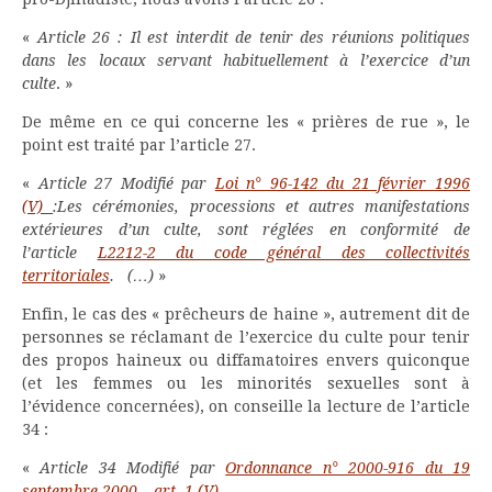
«
Article 26 :
Il est interdit de tenir des réunions politiques
dans les locaux servant habituellement à l’exercice d’un
culte
. »
De même en ce qui concerne les « prières de rue », le
point est traité par l’article 27.
«
Article 27
Modifié par
Loi n° 96-142 du 21 février 1996
(V)
:
Les cérémonies, processions et autres manifestations
extérieures d’un culte, sont réglées en conformité de
l’article
L2212-2 du code général des collectivités
territoriales
.
(…)
»
Enfin, le cas des « prêcheurs de haine », autrement dit de
personnes se réclamant de l’exercice du culte pour tenir
des propos haineux ou diffamatoires envers quiconque
(et les femmes ou les minorités sexuelles sont à
l’évidence concernées), on conseille la lecture de l’article
34 :
«
Article 34
Modifié par
Ordonnance n° 2000-916 du 19
septembre 2000 – art. 1 (V)