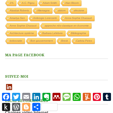
1%
A.C. Pigou
Adam Smith
Alan Bloom
Alasdair Roberts
Allemagne
alstom
altruisme
Amartya Sen
Ambrogio Lorenzetti
Anne-Sophie Chazaud
Anne Sophie Chazaud
approche néo-classique en économie
Architecture système
Barbara Lefebvre
Bibliographie
bobocratie
Bon gouvernement
Brexit
Carlota Perez
MA PAGE FACEBOOK
SUIVEZ-MOI
LinkedIn
Facebook
Twitter
Email
LinkedIn
Evernote
Mendeley
Message
WhatsApp
Yummly
Pinter
LIENS RECOMMANDÉS
Push
WordPress
Blogger
Partager
to
Chaines vidéo Internet