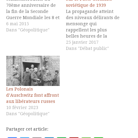
70ème anniversaire de
soviétique de 1939
la fin de la Seconde
La propagande atteint
Guerre Mondiale les 8 et
des niveaux délirants de
9 mai prochain ont une
6 mai 2015
mensonge qui
très forte charge
Dans "Géopolitique"
rappellent les plus
symbolique. Elles nous
belles heures de la
invitent à regarder
guerre froide! Jacques
25 janvier 2017
notre propre histoire,
Sapir rétablit ici
Dans "Débat public"
mais aussi ce que nous
quelque éléments
en faisons. La Première
fondamentaux d'histoire
Guerre Mondiale, dont
sur le Pacte Germano-
les commémorations
sovétique de 1939, dont
du…
un plumitif, Olivier
Shmitt, dans la revue
Les Polonais
atlantiste Slate, veut
d’Auschwitz font affront
déduire l'équation
aux libérateurs russes
simple Poutine = Hitler.
10 février 2023
Il n'est…
Dans "Géopolitique"
Partager cet article: