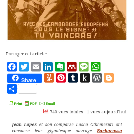
Partager cet article:
Facebook
Twitter
Email
LinkedIn
Evernote
Mendeley
Message
Whats
Yummly
Pinterest
Tumblr
Push
WordP
Blo
Share
to
Partager
Kindle
740 vues totales
, 1 vues aujourd'hui
Jean Lopez
et son comparse Lasha Otkhmezuri ont
consacré leur gigantesque ouvrage
Barbarossa