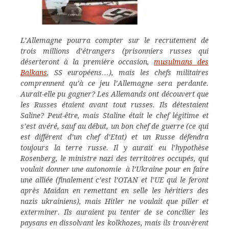
L’Allemagne pourra compter sur le recrutement de
trois millions d’étrangers (prisonniers russes qui
déserteront à la première occasion,
musulmans des
Balkans
, SS européens…), mais les chefs militaires
comprennent qu’à ce jeu l’Allemagne sera perdante.
Aurait-elle pu gagner? Les Allemands ont découvert que
les Russes étaient avant tout russes. Ils détestaient
Saline? Peut-être, mais Staline était le chef légitime et
s’est avéré, sauf au début, un bon chef de guerre (ce qui
est différent d’un chef d’Etat) et un Russe défendra
toujours la terre russe. Il y aurait eu l’hypothèse
Rosenberg, le ministre nazi des territoires occupés, qui
voulait donner une autonomie à l’Ukraine pour en faire
une alliée (finalement c’est l’OTAN et l’UE qui le feront
après Maidan en remettant en selle les héritiers des
nazis ukrainiens), mais Hitler ne voulait que piller et
exterminer. Ils auraient pu tenter de se concilier les
paysans en dissolvant les kolkhozes, mais ils trouvèrent