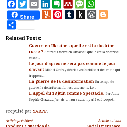
Facebook
Twitter
Email
LinkedIn
Evernote
Mendeley
Message
Whats
Yummly
Pinterest
Tumblr
Push
WordP
Blo
Share
to
Partager
Kindle
Related Posts:
Guerre en Ukraine : quelle est la doctrine
russe ?
Source: Guerre en Ukraine : quelle est la doctrine
russe...
Le jour d’après ne sera pas comme le jour
d’avant
Michel Onfray décrit avec lucidité et des mots qui
frappent...
La guerre de la désinformation
En temps de
guerre, la désinformation est une arme. Le...
L’Appel du 18 juin comme Spectacle.
Par Anne-
Sophie Chazaud Jamais on aura autant parlé et invoqué...
Propulsé par
YARPP
.
Lire
Article précédent
Article suivant
Exodus: La question de
Social Emergence,