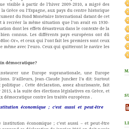
e visible à partir de l’hiver 2009-2010, a migré des
 la Grèce ou l’Espagne, aux pays du centre historique
 document du Fond Monétaire International datant de cet
it à recréer la même situation que l’on avait en 1930-
ation dont les effets désastreux dans le contexte de la
t bien connus. Les différents pays européens ont dû
Bloc-Or», et ceux qui l’ont fait les premiers sont ceux
de même avec l’euro. Ceux qui quitteront le navire les
rein démocratique?
M
d’instaurer une Europe supranationale, une Europe
ions. D’ailleurs, Jean-Claude Juncker l’a dit: Surtout
olitique . Cette déclaration, assez ahurissante, fait
 2015, à la suite des élections législatives en Grèce, et
S
oix démocratique contre les traités européens .
Li
titution économique ; c’est aussi et peut-être
L
 institution économique ; c’est aussi – et peut-être