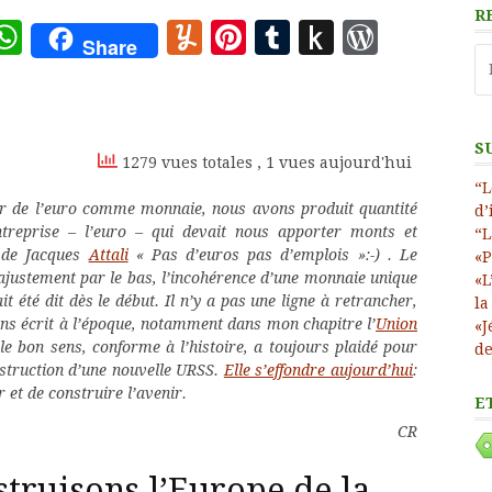
R
ote
deley
essage
WhatsApp
Yummly
Pinterest
Tumblr
Push
WordP
Share
Re
to
Kindle
S
1279 vues totales
, 1 vues aujourd'hui
“L
ur de l’euro comme monnaie, nous avons produit quantité
d’
ntreprise – l’euro – qui devait nous apporter monts et
“L
l de Jacques
Attali
« Pas d’euros pas d’emplois »:-) . Le
«P
ajustement par le bas, l’incohérence d’une monnaie unique
«L
t été dit dès le début. Il n’y a pas une ligne à retrancher,
la
ons écrit à l’époque, notamment dans mon chapitre l’
Union
«J
le bon sens, conforme à l’histoire, a toujours plaidé pour
de
nstruction d’une nouvelle URSS.
Elle s’effondre aujourd’hui
:
 et de construire l’avenir.
E
CR
struisons l’Europe de la