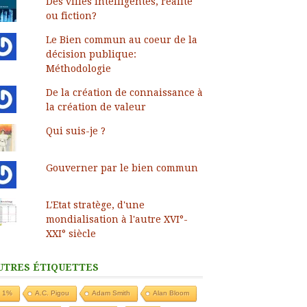
Des villes intelligentes, réalité
ou fiction?
Le Bien commun au coeur de la
décision publique:
Méthodologie
De la création de connaissance à
la création de valeur
Qui suis-je ?
Gouverner par le bien commun
L'Etat stratège, d'une
mondialisation à l'autre XVI°-
XXI° siècle
UTRES ÉTIQUETTES
1%
A.C. Pigou
Adam Smith
Alan Bloom