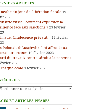
ERNIERS ARTICLES
 mythe du jour de libération fiscale
19
ût 2023
dustrie russe : comment expliquer la
silience face aux sanctions ?
23 février
23
lmade: L’indécence prévaut…
12 février
23
s Polonais d’Auschwitz font affront aux
bérateurs russes
10 février 2023
arti du travail» contre «droit à la paresse»
février 2023
arnaque écolo
3 février 2023
ATÉGORIES
tégories
AGES ET ARTICLES PHARES