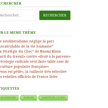
ECHERCHER
ress
chercher :
UR LE MEME THÈME
e néolibéralisme néglige la part
incalculable de la vie humaine”
a Stratégie du Choc” de Naomi Klein
arti du travail» contre «droit à la paresse»
’écologie radicale veut faire table rase de
 culture populaire française»
ésus est pédé», la raillerie très sélective
s rebelles officiels de France Inter
TIQUETTES
ALLEMAGNE
EUROPE
SORTIR DE L'EURO