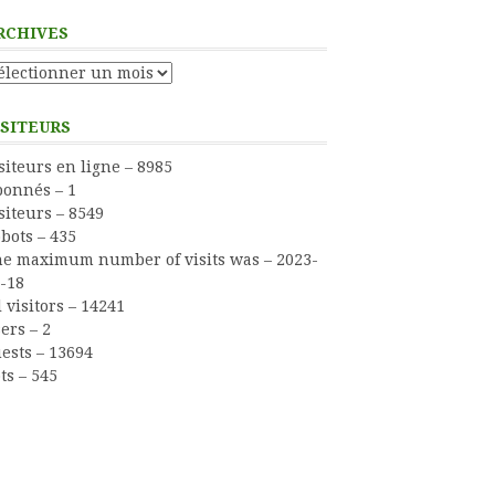
RCHIVES
chives
ISITEURS
siteurs en ligne – 8985
onnés – 1
siteurs – 8549
bots – 435
e maximum number of visits was – 2023-
-18
l visitors – 14241
ers – 2
ests – 13694
ts – 545