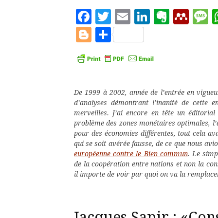
Facebook
Twitter
Email
LinkedIn
Evern
Men
M
Blogger
Partager
De 1999 à 2002, année de l’entrée en vigue
d’analyses démontrant l’inanité de cette e
merveilles. J’ai encore en tête un éditoria
problème des zones monétaires optimales, l’
pour des économies différentes, tout cela avai
qui se soit avérée fausse, de ce que nous avi
européenne contre le Bien commun
. Le simp
de la coopération entre nations et non la co
il importe de voir par quoi on va la remplacer
Jacques Sapir : «Con