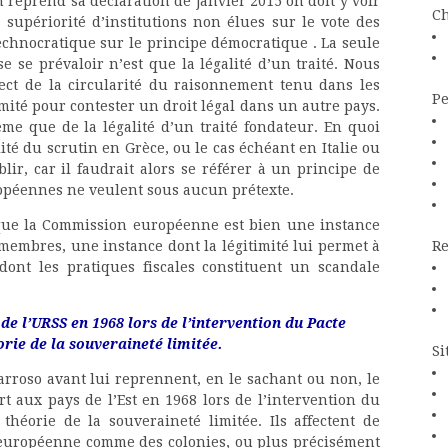
 reprend sa déclaration de janvier 2015 on doit y voir
Ch
la supériorité d’institutions non élues sur le vote des
technocratique sur le principe démocratique . La seule
e se prévaloir n’est que la légalité d’un traité. Nous
ect de la circularité du raisonnement tenu dans les
Pe
imité pour contester un droit légal dans un autre pays.
ême que de la légalité d’un traité fondateur. En quoi
alité du scrutin en Grèce, ou le cas échéant en Italie ou
lir, car il faudrait alors se référer à un principe de
ropéennes ne veulent sous aucun prétexte.
e que la Commission européenne est bien une instance
embres, une instance dont la légitimité lui permet à
Re
 dont les pratiques fiscales constituent un scandale
e l’URSS en 1968 lors de l’intervention du Pacte
rie de la souveraineté limitée.
Si
rroso avant lui reprennent, en le sachant ou non, le
t aux pays de l’Est en 1968 lors de l’intervention du
théorie de la souveraineté limitée. Ils affectent de
 européenne comme des colonies, ou plus précisément