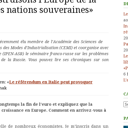
D
es nations souveraines»
Le
ao
In
ré
20
 récemment élu membre de l’Académie des Sciences de
Pa
es des Modes d’Industrialisation (CEMI) et coorganise avec
20
ale (IPEN-ASR) le séminaire franco-russe sur les problèmes
Le
 de la Russie. Vous pouvez lire ses chroniques sur son
li
«P
6 
L’
en: «
Le référendum en Italie peut provoquer
chak
C
Ca
ngtemps la fin de l’euro et expliquez que la
 croissance en Europe. Comment en arrivez-vous à
P
celle de nombreux économistes. Je m’inscris dans un