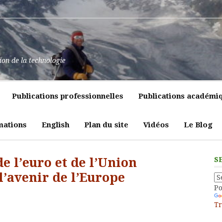
at
ssance
nt
pulence,
ns
tion de la technologie
lics
mment
e
itiques
Publications professionnelles
Publications académi
vreté
liques
ligeante
t
atrices
mations
English
Plan du site
Vidéos
Le Blog
eur
e l’euro et de l’Union
S
’avenir de l’Europe
P
Tr