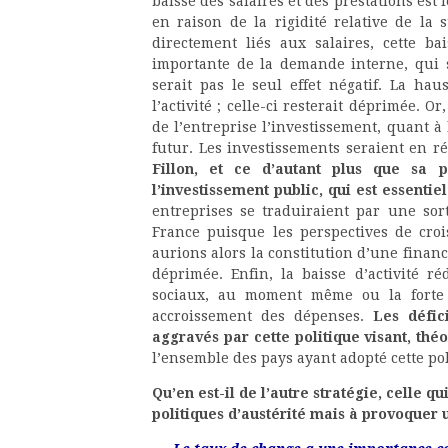
baisse des salaires et des prestations est
en raison de la rigidité relative de la 
directement liés aux salaires, cette b
importante de la demande interne, qui 
serait pas le seul effet négatif. La ha
l’activité ; celle-ci resterait déprimée. Or
de l’entreprise l’investissement, quant à
futur. Les investissements seraient en ré
Fillon, et ce d’autant plus que sa 
l’investissement public, qui est essentiel
entreprises se traduiraient par une sor
France puisque les perspectives de cro
aurions alors la constitution d’une finan
déprimée. Enfin, la baisse d’activité réd
sociaux, au moment même ou la forte
accroissement des dépenses.
Les défic
aggravés par cette politique visant, thé
l’ensemble des pays ayant adopté cette pol
Qu’en est-il de l’autre stratégie, celle qu
politiques d’austérité mais à provoquer