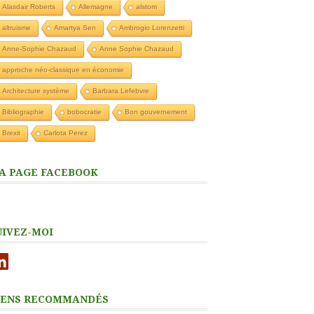
Alasdair Roberts
Allemagne
alstom
altruisme
Amartya Sen
Ambrogio Lorenzetti
Anne-Sophie Chazaud
Anne Sophie Chazaud
approche néo-classique en économie
Architecture système
Barbara Lefebvre
Bibliographie
bobocratie
Bon gouvernement
Brexit
Carlota Perez
A PAGE FACEBOOK
UIVEZ-MOI
nkedIn
IENS RECOMMANDÉS