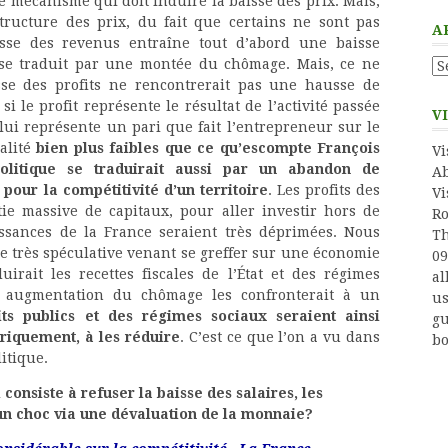
 le mécanisme qui doit induire la baisse des prix. Mais,
structure des prix, du fait que certains ne sont pas
A
aisse des revenus entraîne tout d’abord une baisse
se traduit par une montée du chômage. Mais, ce ne
Ar
usse des profits ne rencontrerait pas une hausse de
, si le profit représente le résultat de l’activité passée
V
 lui représente un pari que fait l’entrepreneur sur le
alité
bien plus faibles que ce qu’escompte François
Vi
politique se traduirait aussi par un abandon de
Ab
 pour la compétitivité d’un territoire
. Les profits des
Vi
tie massive de capitaux, pour aller investir hors de
Ro
issances de la France seraient très déprimées. Nous
Th
ce très spéculative venant se greffer sur une économie
09
uirait les recettes fiscales de l’État et des régimes
al
 augmentation du chômage les confronterait à un
us
its publics et des régimes sociaux seraient ainsi
gu
oriquement, à les réduire
. C’est ce que l’on a vu dans
bo
itique.
i consiste à refuser la baisse des salaires, les
 un choc via une dévaluation de la monnaie?