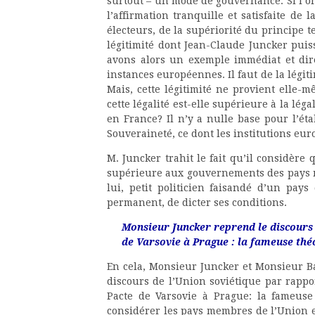
surtout – un mode de gouvernance. Si l’on
l’affirmation tranquille et satisfaite de 
électeurs, de la supériorité du principe 
légitimité dont Jean-Claude Juncker puiss
avons alors un exemple immédiat et dir
instances européennes. Il faut de la légit
Mais, cette légitimité ne provient elle-m
cette légalité est-elle supérieure à la lég
en France? Il n’y a nulle base pour l’étab
Souveraineté, ce dont les institutions eu
M. Juncker trahit le fait qu’il considèr
supérieure aux gouvernements des pays m
lui, petit politicien faisandé d’un pays
permanent, de dicter ses conditions.
Monsieur Juncker reprend le discours d
de Varsovie à Prague : la fameuse théo
En cela, Monsieur Juncker et Monsieur Ba
discours de l’Union soviétique par rappor
Pacte de Varsovie à Prague: la fameuse 
considérer les pays membres de l’Union