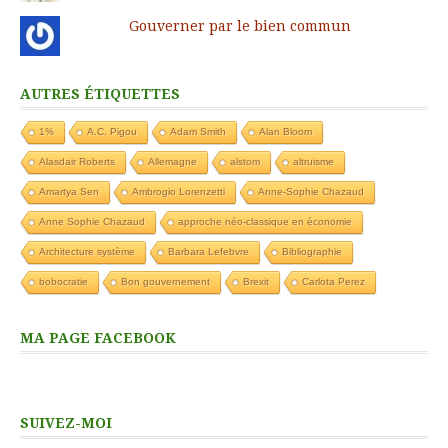
Gouverner par le bien commun
AUTRES ÉTIQUETTES
1%
A.C. Pigou
Adam Smith
Alan Bloom
Alasdair Roberts
Allemagne
alstom
altruisme
Amartya Sen
Ambrogio Lorenzetti
Anne-Sophie Chazaud
Anne Sophie Chazaud
approche néo-classique en économie
Architecture système
Barbara Lefebvre
Bibliographie
bobocratie
Bon gouvernement
Brexit
Carlota Perez
MA PAGE FACEBOOK
SUIVEZ-MOI