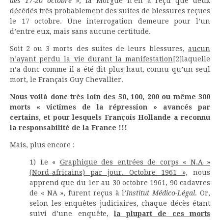
des 17-20 octobre
», la Morgue n’en a reçu que deux
décédés très probablement des suites de blessures reçues
le 17 octobre. Une interrogation demeure pour l’un
d’entre eux, mais sans aucune certitude.
Soit 2 ou 3 morts des suites de leurs blessures,
aucun
n’ayant perdu la vie durant la manifestation
[2]laquelle
n’a donc comme il a été dit plus haut, connu qu’un seul
mort, le Français Guy Chevallier.
Nous voilà donc très loin des 50, 100, 200 ou même 300
morts « victimes de la répression » avancés par
certains, et pour lesquels François Hollande a reconnu
la responsabilité de la France !!!
Mais, plus encore :
1) Le «
Graphique des entrées de corps « N.A »
(Nord-africains) par jour. Octobre 1961 »,
nous
apprend que du 1er au 30 octobre 1961, 90 cadavres
de « NA », furent reçus à l’
Institut Médico-Légal
. Or,
selon les enquêtes judiciaires, chaque décès étant
suivi d’une enquête,
la plupart de ces morts