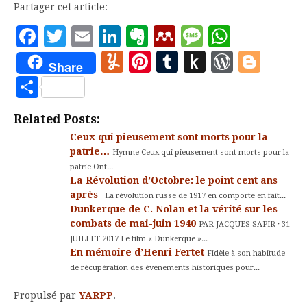
Partager cet article:
Facebook
Twitter
Email
LinkedIn
Evernote
Mendeley
Message
Whats
Yummly
Pinterest
Tumblr
Push
WordP
Blo
Share
to
Partager
Kindle
Related Posts:
Ceux qui pieusement sont morts pour la
patrie…
Hymne Ceux qui pieusement sont morts pour la
patrie Ont...
La Révolution d’Octobre: le point cent ans
après
La révolution russe de 1917 en comporte en fait...
Dunkerque de C. Nolan et la vérité sur les
combats de mai-juin 1940
PAR JACQUES SAPIR · 31
JUILLET 2017 Le film « Dunkerque »...
En mémoire d’Henri Fertet
Fidèle à son habitude
de récupération des événements historiques pour...
Propulsé par
YARPP
.