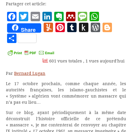
Partager cet article:
Facebook
Twitter
Email
LinkedIn
Evernote
Mendeley
Message
Whats
Yummly
Pinterest
Tumblr
Push
WordP
Blo
Share
to
Partager
Kindle
601 vues totales
, 1 vues aujourd'hui
Par
Bernard Lugan
Le 17 octobre prochain, comme chaque année, les
autorités françaises, les islamo-gauchistes et le
« Système » algérien vont commémorer un massacre qui
n’a pas eu lieu…
Sur ce blog, ayant périodiquement à la même date
déconstruit l’histoire officielle de ce prétendu
« massacre », je me contenterai de renvoyer au chapitre
IX intitulé
« 17 octobre 1961, un massacre imaginaire
» de