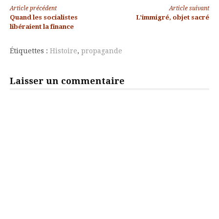
Lire
Article précédent
Article suivant
Quand les socialistes
L’immigré, objet sacré
la
libéraient la finance
suite
Étiquettes :
Histoire
,
propagande
Laisser un commentaire