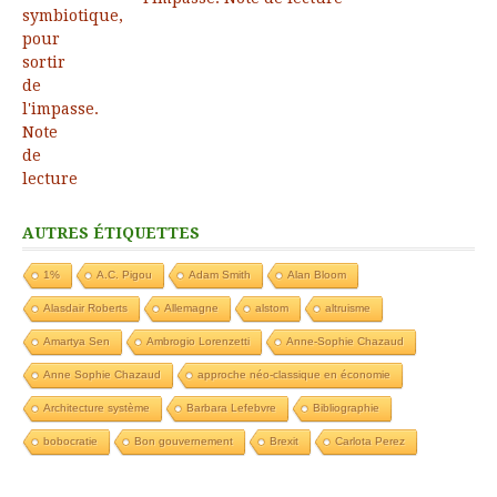
AUTRES ÉTIQUETTES
1%
A.C. Pigou
Adam Smith
Alan Bloom
Alasdair Roberts
Allemagne
alstom
altruisme
Amartya Sen
Ambrogio Lorenzetti
Anne-Sophie Chazaud
Anne Sophie Chazaud
approche néo-classique en économie
Architecture système
Barbara Lefebvre
Bibliographie
bobocratie
Bon gouvernement
Brexit
Carlota Perez