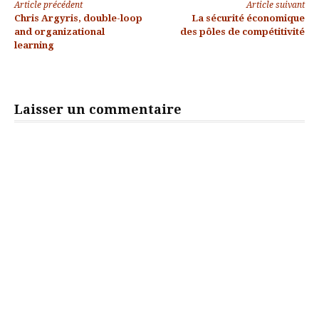
Lire
Article précédent
Article suivant
Chris Argyris, double-loop
La sécurité économique
la
and organizational
des pôles de compétitivité
learning
suite
Laisser un commentaire