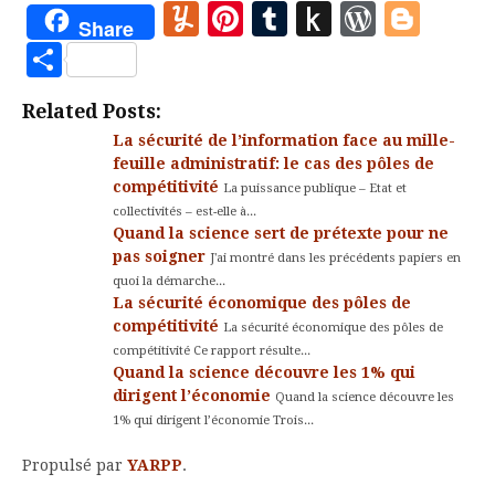
Yummly
Pinterest
Tumblr
Push
WordP
Blo
Share
to
Partager
Kindle
Related Posts:
La sécurité de l’information face au mille-
feuille administratif: le cas des pôles de
compétitivité
La puissance publique – Etat et
collectivités – est-elle à...
Quand la science sert de prétexte pour ne
pas soigner
J'ai montré dans les précédents papiers en
quoi la démarche...
La sécurité économique des pôles de
compétitivité
La sécurité économique des pôles de
compétitivité Ce rapport résulte...
Quand la science découvre les 1% qui
dirigent l’économie
Quand la science découvre les
1% qui dirigent l’économie Trois...
Propulsé par
YARPP
.