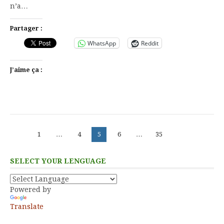
n’a…
Partager :
WhatsApp
Reddit
J’aime ça :
Pagination
Page
Page
Page
Page
Page
1
…
4
5
6
…
35
des
publications
SELECT YOUR LENGUAGE
Powered by
Translate