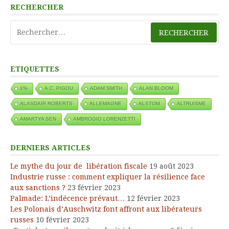
RECHERCHER
Rechercher :
ETIQUETTES
1%
A.C. PIGOU
ADAM SMITH
ALAN BLOOM
ALASDAIR ROBERTS
ALLEMAGNE
ALSTOM
ALTRUISME
AMARTYA SEN
AMBROGIO LORENZETTI
DERNIERS ARTICLES
Le mythe du jour de libération fiscale
19 août 2023
Industrie russe : comment expliquer la résilience face
aux sanctions ?
23 février 2023
Palmade: L’indécence prévaut…
12 février 2023
Les Polonais d’Auschwitz font affront aux libérateurs
russes
10 février 2023