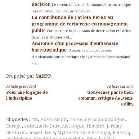
décision
Le revenu universel: Euthanasie bureaucratique
ou renouveau de l’Etat providence?...
La contribution de Carlota Perez au
programme de recherche en management
public
Comprendre le processus de destruction créatrice
dans les institutions et...
Anatomie d’un processus d’euthanasie
bureaucratique
Anatomie d’un processus
d’euthanasie bureaucratique : le système de Speenhamland
« Si...
Propulsé par
YARPP
.
Lire
Article précédent
Article suivant
Pour une logique de
Gouverner par le bien
la
l’indiscipline
commun, critique de Denis
Collin
suite
Étiquettes :
1%
,
Adam Smith
,
Chine
,
décision publique
,
Europe
,
euthanasie bureaucratique
,
Histoire
,
Jeremy
Bentham
,
laisser-faire
,
Mythe du libre-échange
,
Polanyi
,