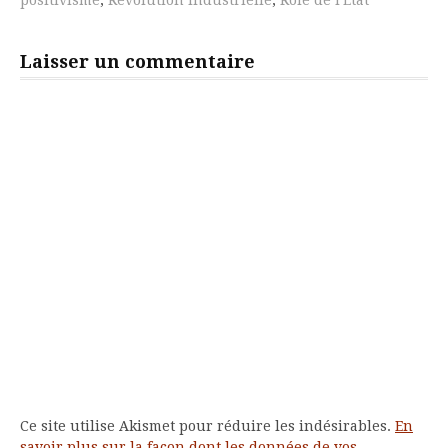
positivisme
,
Révolution industrielle
,
Rôle de l'Etat
Laisser un commentaire
Ce site utilise Akismet pour réduire les indésirables.
En
savoir plus sur la façon dont les données de vos