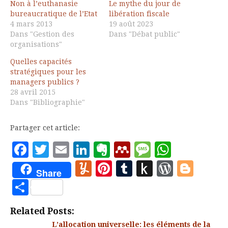
Non à l’euthanasie
Le mythe du jour de
bureaucratique de l’Etat
libération fiscale
4 mars 2013
19 août 2023
Dans "Gestion des
Dans "Débat public"
organisations"
Quelles capacités
stratégiques pour les
managers publics ?
28 avril 2015
Dans "Bibliographie"
Partager cet article:
Facebook
Twitter
Email
LinkedIn
Evernote
Mendeley
Message
Whats
Yummly
Pinterest
Tumblr
Push
WordP
Blo
Share
to
Partager
Kindle
Related Posts:
L’allocation universelle: les éléments de la