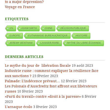
to a major depression?
Voyage en France
ETIQUETTES
1%
ADAM SMITH
CHINE
DÉCISION PUBLIQUE
EUROPE
EUTHANASIE BUREAUCRATIQUE
HISTOIRE
JEREMY BENTHAM
LAISSER-FAIRE
MYTHE DU LIBRE-ÉCHANGE
DERNIERS ARTICLES
Le mythe du jour de libération fiscale
19 août 2023
Industrie russe : comment expliquer la résilience face
aux sanctions ?
23 février 2023
Palmade: L’indécence prévaut…
12 février 2023
Les Polonais d’Auschwitz font affront aux libérateurs
russes
10 février 2023
«Parti du travail» contre «droit à la paresse»
6 février
2023
L’arnaque écolo
3 février 2023