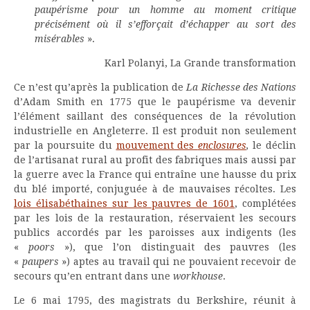
paupérisme pour un homme au moment critique
précisément où il s’efforçait d’échapper au sort des
misérables
».
Karl Polanyi, La Grande transformation
Ce n’est qu’après la publication de
La Richesse des Nations
d’Adam Smith en 1775 que le paupérisme va devenir
l’élément saillant des conséquences de la révolution
industrielle en Angleterre. Il est produit non seulement
par la poursuite du
mouvement des
enclosures
,
le déclin
de l’artisanat rural au profit des fabriques mais aussi par
la guerre avec la France qui entraîne une hausse du prix
du blé importé, conjuguée à de mauvaises récoltes. Les
lois élisabéthaines sur les pauvres de 1601
, complétées
par les lois de la restauration, réservaient les secours
publics accordés par les paroisses aux indigents (les
«
poors
»), que l’on distinguait des pauvres (les
«
paupers
») aptes au travail qui ne pouvaient recevoir de
secours qu’en entrant dans une
workhouse
.
Le 6 mai 1795, des magistrats du Berkshire, réunit à