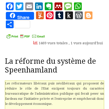
Facebook
Twitter
Email
LinkedIn
Evernote
Mendeley
Message
Whats
Yummly
Pinterest
Tumblr
Push
WordP
Blo
Share
to
Partager
Kindle
1469 vues totales
, 1 vues aujourd'hui
La réforme du système de
Speenhamland
Les réformateurs libéraux puis néolibéraux qui proposent de
réduire le rôle de l’Etat excipent toujours du caractère
bureaucratique de l’administration publique qui ferait peser un
fardeau sur l’initiative privée et l’entreprise et empêcherait donc
le développement économique.