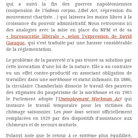
qui a suivi la fin des guerres napoléoniennes
(suspension de l’
habeas corpus
,
Libel Act
, répression du
mouvement chartiste…) qui laissera les mains libres à la
croissance du pouvoir administratif. Nous retrouvons ici
des analogies avec la mise en place du NPM et de sa
« bureaucratie libérale », selon l’expression de David
Giauque
, qui s’est traduite par une hausse considérable
de la réglementation.
Le problème de la pauvreté n’a pas trouvé sa solution par
cette invocation d’une loi de la nature. Elle a au contraire
eu un effet contre-productif en associant obligation de
travailler dans une
workhouse
et statut infamant. En 1886,
la circulaire Chamberlain dissocie le travail des pauvres
des stigmates du paupérisme de la
workhouse
et en 1905
le Parlement adopte l’
Unemployment Workman Ac
t
qui
instaure le travail temporaire pour les victimes du
chômage saisonnier. Les
poor laws
seront officiellement
remplacées en 1929 par des dispositifs d’assistance aux
chômeurs et de secours mutuels.
Polanyi note que le retour à ce système plus équilibré,