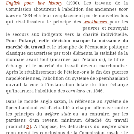
English poor law history
(1930). Les travaux de la
Commission aboutirent à l’abolition des anciennes
poor
laws
en 1834 et à leur remplacement par de nouvelles lois
qui rétablissaient le principe des
workhouses
pour les
pauvres et renvoyait
le secours aux indigents vers la charité individuelle.
Pour Polanyi, cette décision marque la naissance du
marché du travail
et le triomphe de l’économie politique
classique caractérisée par trois éléments, la stabilité de la
monnaie avant tout (incarnée par l’étalon-or), le libre –
échange et le marché du travail devenu marchandise.
Après le rétablissement de l’étalon-or à la fin des guerres
napoléoniennes, l’abolition du système de Speenhamland
ouvrait la voie à l’instauration totale du libre-échange
qu’incarnera l’abolition des
corn laws
en 1846.
Dans le monde anglo-saxon, la référence au système de
Speenhamland est d’actualité à chaque offensive contre
les principes du
welfare state
ou, au contraire, par les
partisans d’un revenu minimum détaché du travail
productif
[2]
. A l’opposé, les détracteurs du
welfare stat
e
reprennent les conclusions de la Commission royale : le