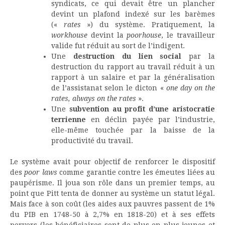
syndicats, ce qui devait être un plancher
devint un plafond indexé sur les barèmes
(«
rates
») du système. Pratiquement, la
workhouse
devint la
poorhouse
, le travailleur
valide fut réduit au sort de l’indigent.
Une
destruction du lien social
par la
destruction du rapport au travail réduit à un
rapport à un salaire et par la généralisation
de l’assistanat selon le dicton «
one day on the
rates, always on the rates
».
Une
subvention au profit d’une aristocratie
terrienne
en déclin payée par l’industrie,
elle-même touchée par la baisse de la
productivité du travail.
Le système avait pour objectif de renforcer le dispositif
des
poor laws
comme garantie contre les émeutes liées au
paupérisme. Il joua son rôle dans un premier temps, au
point que Pitt tenta de donner au système un statut légal.
Mais face à son coût (les aides aux pauvres passent de 1%
du PIB en 1748-50 à 2,7% en 1818-20) et à ses effets
pervers (les bénéficiaires sont de plus en plus jeunes et