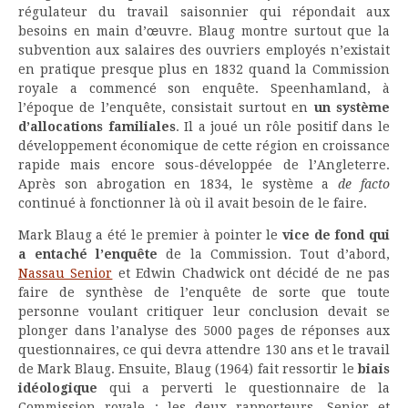
régulateur du travail saisonnier qui répondait aux
besoins en main d’œuvre. Blaug montre surtout que la
subvention aux salaires des ouvriers employés n’existait
en pratique presque plus en 1832 quand la Commission
royale a commencé son enquête. Speenhamland, à
l’époque de l’enquête, consistait surtout en
un système
d’allocations familiales
. Il a joué un rôle positif dans le
développement économique de cette région en croissance
rapide mais encore sous-développée de l’Angleterre.
Après son abrogation en 1834, le système a
de facto
continué à fonctionner là où il avait besoin de le faire.
Mark Blaug a été le premier à pointer le
vice de fond qui
a entaché l’enquête
de la Commission. Tout d’abord,
Nassau Senior
et Edwin Chadwick ont décidé de ne pas
faire de synthèse de l’enquête de sorte que toute
personne voulant critiquer leur conclusion devait se
plonger dans l’analyse des 5000 pages de réponses aux
questionnaires, ce qui devra attendre 130 ans et le travail
de Mark Blaug. Ensuite, Blaug (1964) fait ressortir le
biais
idéologique
qui a perverti le questionnaire de la
Commission royale : les deux rapporteurs, Senior et