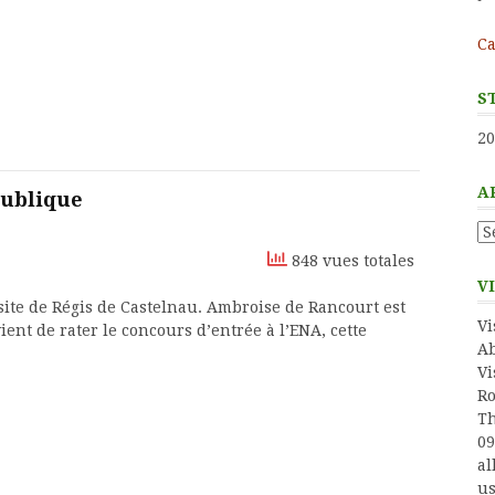
Ca
S
20
A
épublique
Ar
848 vues totales
V
 site de Régis de Castelnau. Ambroise de Rancourt est
Vi
vient de rater le concours d’entrée à l’ENA, cette
Ab
Vi
Ro
Th
09
al
us