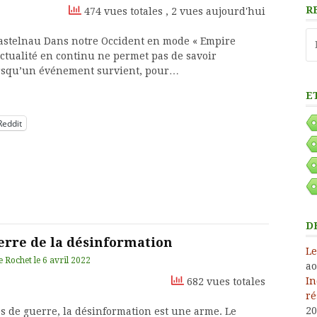
R
474 vues totales
, 2 vues aujourd'hui
Re
astelnau Dans notre Occident en mode « Empire
ctualité en continu ne permet pas de savoir
orsqu’un événement survient, pour…
E
Reddit
D
erre de la désinformation
Le
e Rochet
le
6 avril 2022
ao
In
682 vues totales
ré
20
s de guerre, la désinformation est une arme. Le