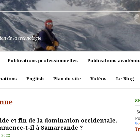
at
ssance
nt
pulence,
ns
tion de la technologie
lics
mment
e
itiques
Publications professionnelles
Publications académi
vreté
liques
ligeante
t
atrices
mations
English
Plan du site
Vidéos
Le Blog
eur
enne
S
P
de et fin de la domination occidentale.
mence-t-il à Samarcande ?
Tr
e 2022