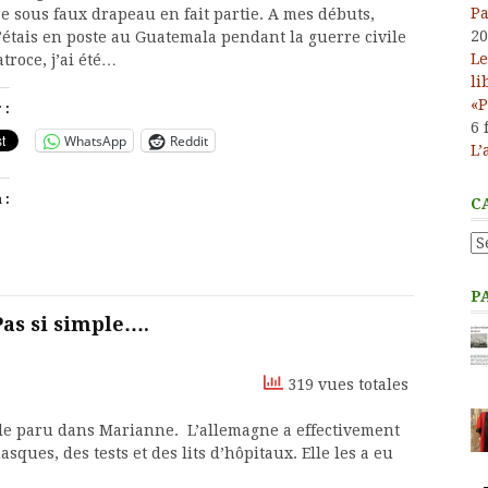
Pa
e sous faux drapeau en fait partie. A mes débuts,
20
’étais en poste au Guatemala pendant la guerre civile
Le
atroce, j’ai été…
li
«P
 :
6 
WhatsApp
Reddit
L’
 :
C
Ca
P
as si simple….
319 vues totales
le paru dans Marianne. L’allemagne a effectivement
sques, des tests et des lits d’hôpitaux. Elle les a eu