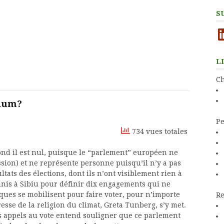
S
Li
L
Ch
ndum?
Pe
734 vues totales
 fond il est nul, puisque le “parlement” européen ne
ission) et ne représente personne puisqu’il n’y a pas
tats des élections, dont ils n’ont visiblement rien à
éunis à Sibiu pour définir dix engagements qui ne
rques se mobilisent pour faire voter, pour n’importe
Re
resse de la religion du climat, Greta Tunberg, s’y met.
s appels au vote entend souligner que ce parlement