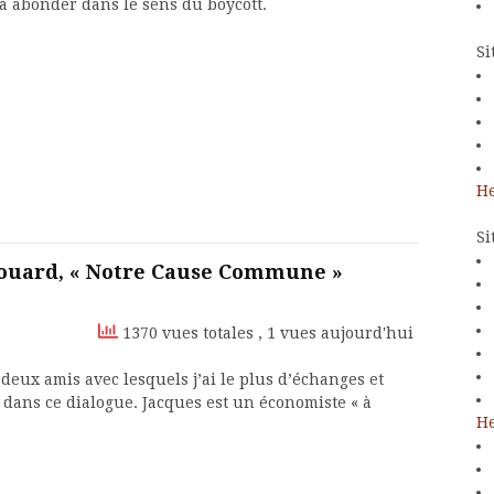
 à abonder dans le sens du boycott.
Si
He
Si
houard, « Notre Cause Commune »
1370 vues totales
, 1 vues aujourd'hui
deux amis avec lesquels j’ai le plus d’échanges et
 dans ce dialogue. Jacques est un économiste « à
He