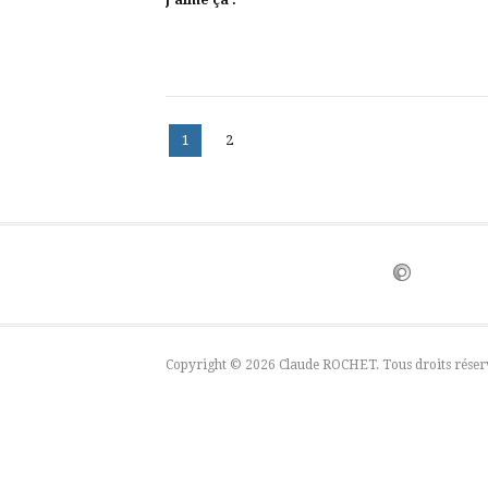
J’aime ça :
Pagination
Page
Page
1
2
des
publications
Copyright © 2026 Claude ROCHET. Tous droits réser