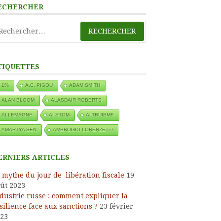
ECHERCHER
chercher :
TIQUETTES
1%
A.C. PIGOU
ADAM SMITH
ALAN BLOOM
ALASDAIR ROBERTS
ALLEMAGNE
ALSTOM
ALTRUISME
AMARTYA SEN
AMBROGIO LORENZETTI
ERNIERS ARTICLES
 mythe du jour de libération fiscale
19
ût 2023
dustrie russe : comment expliquer la
silience face aux sanctions ?
23 février
23