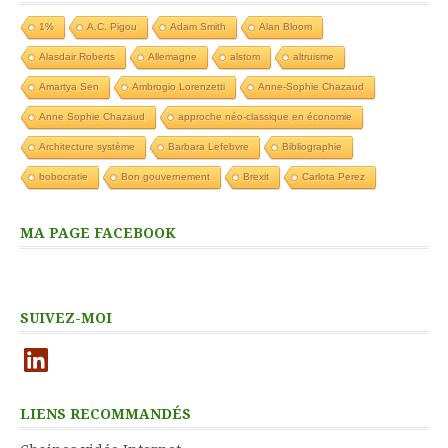
1%
A.C. Pigou
Adam Smith
Alan Bloom
Alasdair Roberts
Allemagne
alstom
altruisme
Amartya Sen
Ambrogio Lorenzetti
Anne-Sophie Chazaud
Anne Sophie Chazaud
approche néo-classique en économie
Architecture système
Barbara Lefebvre
Bibliographie
bobocratie
Bon gouvernement
Brexit
Carlota Perez
MA PAGE FACEBOOK
SUIVEZ-MOI
LinkedIn
LIENS RECOMMANDÉS