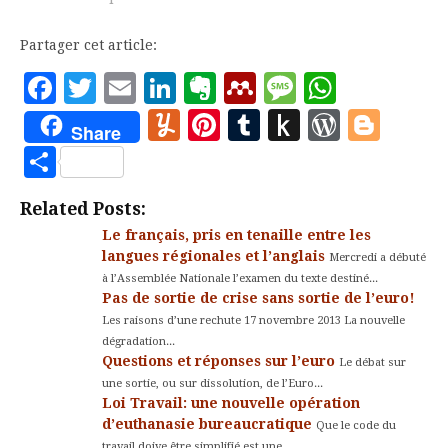
depuis son investiture,
que le Président des
Partager cet article:
Etats-Unis, M. Donald
Trump souhaitait faire
Facebook
Twitter
Email
LinkedIn
Evernote
Mendeley
Message
Whats
réécrire cet accord. Il y
Yummly
Pinterest
Tumblr
Push
WordP
Blo
est donc parvenu,
Share
d’abord avec le
to
Partager
Mexique. Les
négociations
Kindle
s’annoncent plus
Related Posts:
compliquées…
Le français, pris en tenaille entre les
langues régionales et l’anglais
Mercredi a débuté
à l’Assemblée Nationale l’examen du texte destiné...
Pas de sortie de crise sans sortie de l’euro!
Les raisons d’une rechute 17 novembre 2013 La nouvelle
dégradation...
Questions et réponses sur l’euro
Le débat sur
une sortie, ou sur dissolution, de l’Euro...
Loi Travail: une nouvelle opération
d’euthanasie bureaucratique
Que le code du
travail doive être simplifié est une...