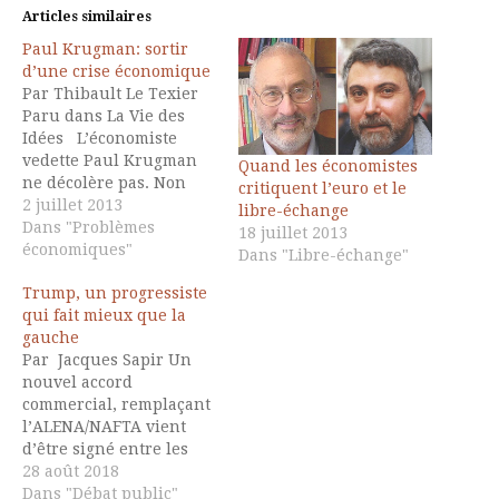
Articles similaires
Paul Krugman: sortir
d’une crise économique
Par Thibault Le Texier
Paru dans La Vie des
Idées L’économiste
vedette Paul Krugman
Quand les économistes
ne décolère pas. Non
critiquent l’euro et le
pas tant parce que la
2 juillet 2013
libre-échange
crise était évitable, mais
Dans "Problèmes
18 juillet 2013
parce qu’on la laisse
économiques"
Dans "Libre-échange"
perdurer. Ses éditoriaux
Trump, un progressiste
dans le New York
qui fait mieux que la
Times et son dernier
gauche
ouvrage [amazon_link
Par Jacques Sapir Un
id="2081286297"
nouvel accord
target="_blank" ]Sortez
commercial, remplaçant
nous de cette
l’ALENA/NAFTA vient
crise...maintenant!
d’être signé entre les
[/amazon_link] l’affirment…
Etats-Unis et le
28 août 2018
Mexique[1]. On savait,
Dans "Débat public"