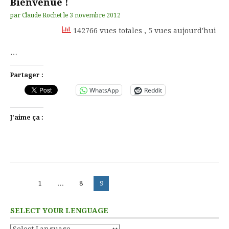
Bienvenue !
par
Claude Rochet
le
3 novembre 2012
142766 vues totales
, 5 vues aujourd'hui
…
Partager :
WhatsApp
Reddit
J’aime ça :
Pagination
Page
Page
Page
1
…
8
9
des
publications
SELECT YOUR LENGUAGE