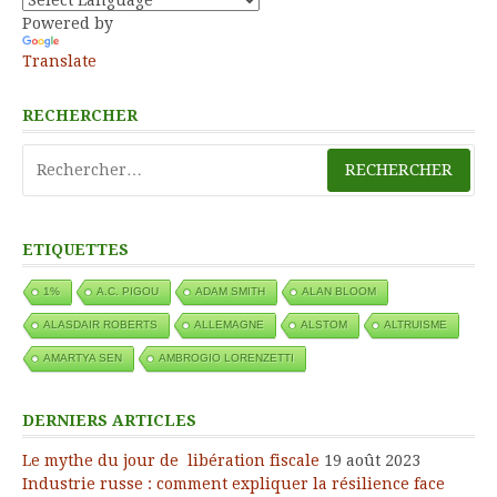
Powered by
Translate
RECHERCHER
Rechercher :
ETIQUETTES
1%
A.C. PIGOU
ADAM SMITH
ALAN BLOOM
ALASDAIR ROBERTS
ALLEMAGNE
ALSTOM
ALTRUISME
AMARTYA SEN
AMBROGIO LORENZETTI
DERNIERS ARTICLES
Le mythe du jour de libération fiscale
19 août 2023
Industrie russe : comment expliquer la résilience face