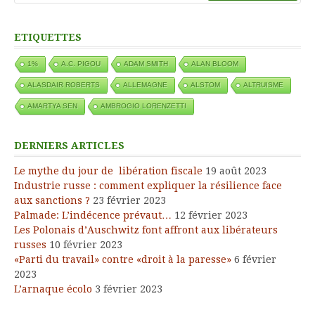
ETIQUETTES
1%
A.C. PIGOU
ADAM SMITH
ALAN BLOOM
ALASDAIR ROBERTS
ALLEMAGNE
ALSTOM
ALTRUISME
AMARTYA SEN
AMBROGIO LORENZETTI
DERNIERS ARTICLES
Le mythe du jour de libération fiscale
19 août 2023
Industrie russe : comment expliquer la résilience face
aux sanctions ?
23 février 2023
Palmade: L’indécence prévaut…
12 février 2023
Les Polonais d’Auschwitz font affront aux libérateurs
russes
10 février 2023
«Parti du travail» contre «droit à la paresse»
6 février
2023
L’arnaque écolo
3 février 2023