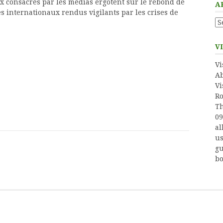
onsacrés par les médias ergotent sur le rebond de
A
s internationaux rendus vigilants par les crises de
Ar
V
Vi
Ab
Vi
Ro
Th
09
al
us
gu
bo