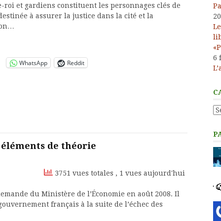
-roi et gardiens constituent les personnages clés de
Pa
 destinée à assurer la justice dans la cité et la
20
ion…
Le
li
«P
6 
WhatsApp
Reddit
L’
C
Ca
P
: éléments de théorie
3751 vues totales
, 1 vues aujourd'hui
a demande du Ministère de l’Économie en août 2008. Il
gouvernement français à la suite de l’échec des