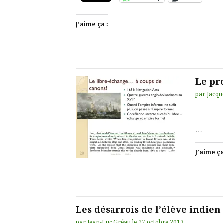
J’aime ça :
Le pr
par
Jacqu
…
J’aime ça
Les désarrois de l’élève indien
par
Jean-Luc Gréau
le
27 octobre 2013