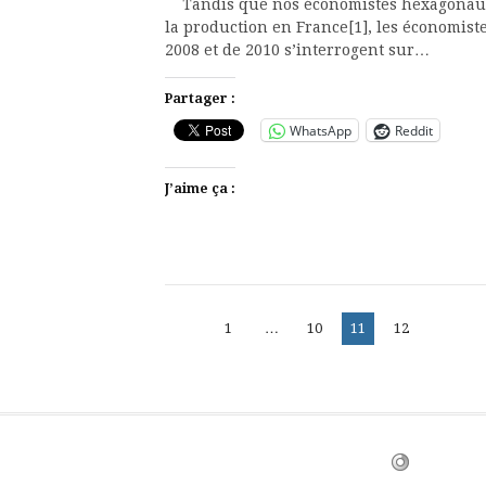
Tandis que nos économistes hexagonaux c
la production en France[1], les économiste
2008 et de 2010 s’interrogent sur…
Partager :
WhatsApp
Reddit
J’aime ça :
Pagination
Page
Page
Page
Page
1
…
10
11
12
des
publications