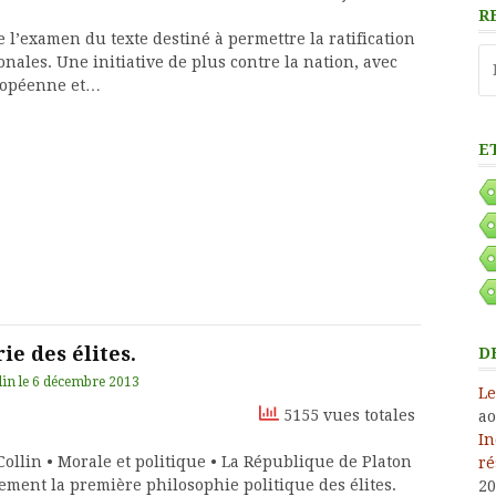
R
 l’examen du texte destiné à permettre la ratification
Re
ales. Une initiative de plus contre la nation, avec
uropéenne et…
E
ie des élites.
D
lin
le
6 décembre 2013
Le
5155 vues totales
ao
In
Collin • Morale et politique • La République de Platon
ré
nement la première philosophie politique des élites.
20