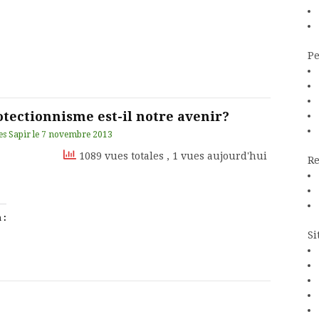
Pe
otectionnisme est-il notre avenir?
es Sapir
le
7 novembre 2013
1089 vues totales
, 1 vues aujourd'hui
Re
 :
Si