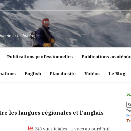
at
ssance
nt
pulence,
ns
tion de la technologie
lics
mment
e
itiques
Publications professionnelles
Publications académi
vreté
liques
ligeante
t
atrices
mations
English
Plan du site
Vidéos
Le Blog
eur
S
P
tre les langues régionales et l’anglais
Tr
248 vues totales
, 1 vues aujourd'hui