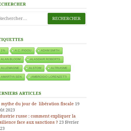
ECHERCHER
chercher :
TIQUETTES
1%
A.C. PIGOU
ADAM SMITH
ALAN BLOOM
ALASDAIR ROBERTS
ALLEMAGNE
ALSTOM
ALTRUISME
AMARTYA SEN
AMBROGIO LORENZETTI
ERNIERS ARTICLES
 mythe du jour de libération fiscale
19
ût 2023
dustrie russe : comment expliquer la
silience face aux sanctions ?
23 février
23