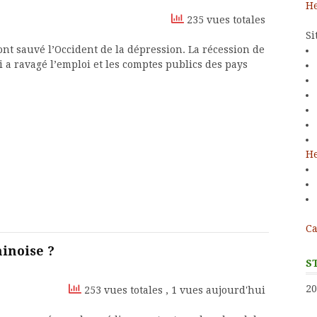
He
235 vues totales
Si
ont sauvé l’Occident de la dépression. La récession de
 a ravagé l’emploi et les comptes publics des pays
He
Ca
hinoise ?
S
20
253 vues totales
, 1 vues aujourd'hui