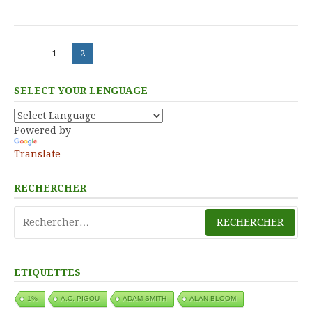
Pagination
Page
Page
1
2
des
publications
SELECT YOUR LENGUAGE
Powered by
Translate
RECHERCHER
Rechercher :
ETIQUETTES
1%
A.C. PIGOU
ADAM SMITH
ALAN BLOOM