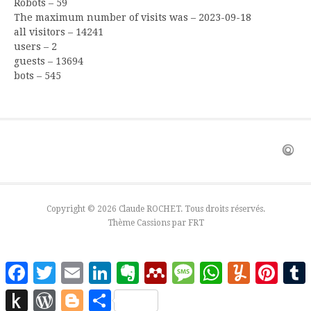
Robots – 59
The maximum number of visits was – 2023-09-18
all visitors – 14241
users – 2
guests – 13694
bots – 545
Copyright © 2026 Claude ROCHET. Tous droits réservés.
Thème Cassions par
FRT
Facebook
Twitter
Email
LinkedIn
Evernote
Mendeley
Message
WhatsApp
Yummly
Pinter
Push
WordPress
Blogger
Partager
to