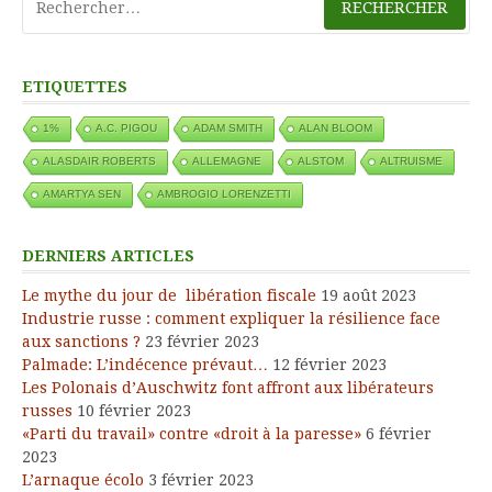
ETIQUETTES
1%
A.C. PIGOU
ADAM SMITH
ALAN BLOOM
ALASDAIR ROBERTS
ALLEMAGNE
ALSTOM
ALTRUISME
AMARTYA SEN
AMBROGIO LORENZETTI
DERNIERS ARTICLES
Le mythe du jour de libération fiscale
19 août 2023
Industrie russe : comment expliquer la résilience face
aux sanctions ?
23 février 2023
Palmade: L’indécence prévaut…
12 février 2023
Les Polonais d’Auschwitz font affront aux libérateurs
russes
10 février 2023
«Parti du travail» contre «droit à la paresse»
6 février
2023
L’arnaque écolo
3 février 2023