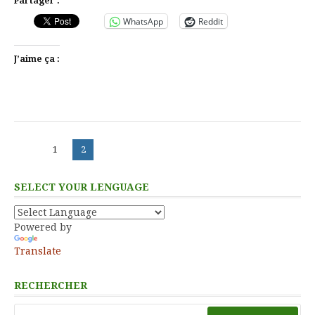
Partager :
WhatsApp
Reddit
J’aime ça :
Pagination
Page
Page
1
2
des
publications
SELECT YOUR LENGUAGE
Powered by
Translate
RECHERCHER
Rechercher :