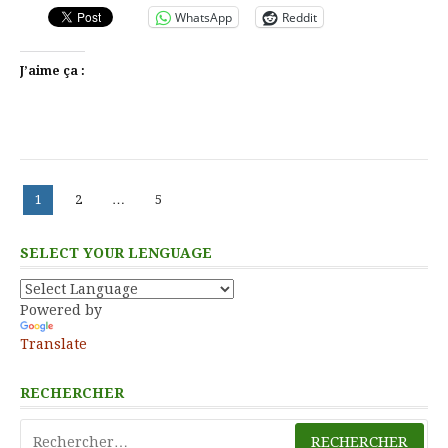
WhatsApp
Reddit
J’aime ça :
Pagination
Page
Page
Page
1
2
…
5
des
publications
SELECT YOUR LENGUAGE
Powered by
Translate
RECHERCHER
Rechercher :