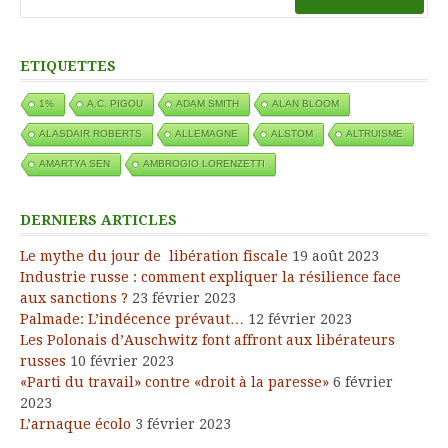
ETIQUETTES
1%
A.C. PIGOU
ADAM SMITH
ALAN BLOOM
ALASDAIR ROBERTS
ALLEMAGNE
ALSTOM
ALTRUISME
AMARTYA SEN
AMBROGIO LORENZETTI
DERNIERS ARTICLES
Le mythe du jour de libération fiscale
19 août 2023
Industrie russe : comment expliquer la résilience face
aux sanctions ?
23 février 2023
Palmade: L’indécence prévaut…
12 février 2023
Les Polonais d’Auschwitz font affront aux libérateurs
russes
10 février 2023
«Parti du travail» contre «droit à la paresse»
6 février
2023
L’arnaque écolo
3 février 2023