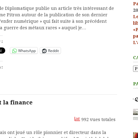
P
e Diplomatique publie un article très intéressant de
20
me Pitron autour de la publication de son dernier
Le
L’enfer numérique » qui fait suite à son précédent
li
 La guerre des métaux rares » auquel je…
«P
p
 :
L’
WhatsApp
Reddit
C
 :
Ca
P
t la finance
992 vues totales
ais ont joué un rôle pionnier et directeur dans la