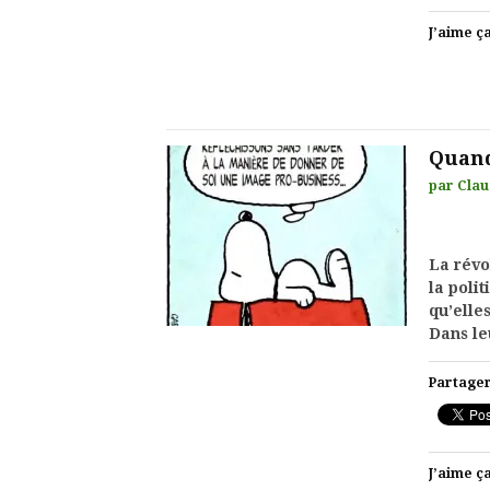
J’aime ça
Quand
par
Clau
La révo
la poli
qu’elle
Dans le
Partager
J’aime ça