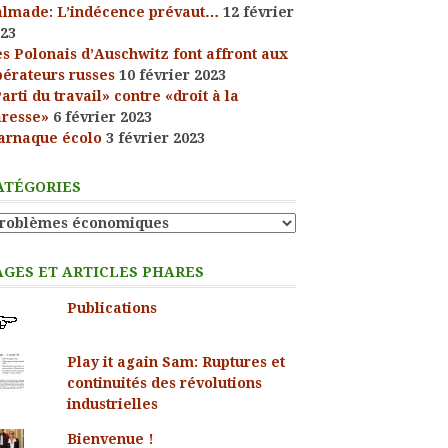
almade: L’indécence prévaut…
12 février
23
s Polonais d’Auschwitz font affront aux
bérateurs russes
10 février 2023
arti du travail» contre «droit à la
aresse»
6 février 2023
arnaque écolo
3 février 2023
ATÉGORIES
tégories
AGES ET ARTICLES PHARES
Publications
Play it again Sam: Ruptures et
continuités des révolutions
industrielles
Bienvenue !