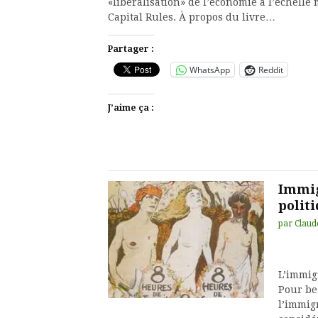
«libéralisation» de l’économie à l’échelle
Capital Rules. À propos du livre…
Partager :
WhatsApp
Reddit
J’aime ça :
Immig
polit
par
Claud
L’immig
Pour be
l’immigr