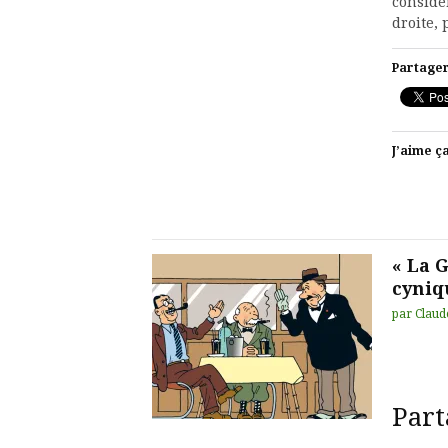
considé
droite, 
Partager
J’aime ça
« La 
cyniq
par
Claud
Part