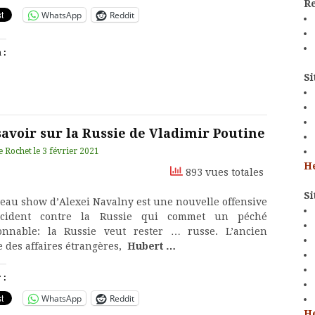
Re
WhatsApp
Reddit
 :
Si
savoir sur la Russie de Vladimir Poutine
e Rochet
le
3 février 2021
H
893 vues totales
S
eau show d’Alexei Navalny est une nouvelle offensive
ccident contre la Russie qui commet un péché
onnable: la Russie veut rester … russe. L’ancien
e des affaires étrangères,
Hubert …
 :
WhatsApp
Reddit
H