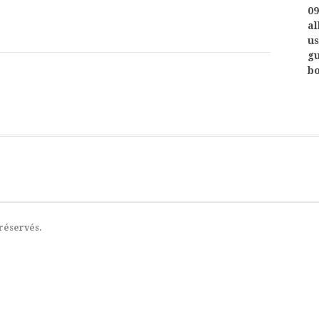
09
al
us
gu
bo
réservés.