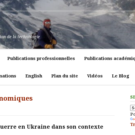
at
ssance
nt
pulence,
ns
tion de la technologie
lics
mment
e
itiques
Publications professionnelles
Publications académi
vreté
liques
ligeante
t
atrices
mations
English
Plan du site
Vidéos
Le Blog
eur
onomiques
S
P
Tr
 guerre en Ukraine dans son contexte