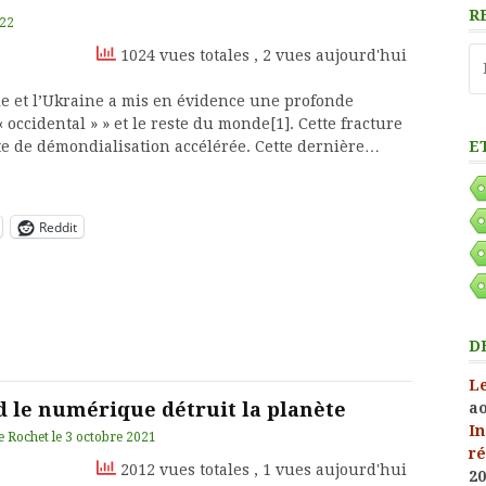
R
022
Re
1024 vues totales
, 2 vues aujourd'hui
e et l’Ukraine a mis en évidence une profonde
 occidental » » et le reste du monde[1]. Cette fracture
E
e de démondialisation accélérée. Cette dernière…
Reddit
D
Le
 le numérique détruit la planète
ao
In
e Rochet
le
3 octobre 2021
ré
2012 vues totales
, 1 vues aujourd'hui
20