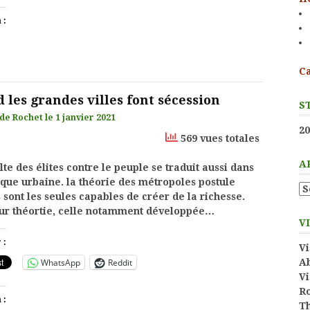
 :
Ca
 les grandes villes font sécession
S
de Rochet
le
1 janvier 2021
20
569 vues totales
A
lte des élites contre le peuple se traduit aussi dans
tique urbaine. la théorie des métropoles postule
Ar
s sont les seules capables de créer de la richesse.
ur théortie, celle notamment développée…
V
 :
Vi
WhatsApp
Reddit
Ab
Vi
Ro
 :
Th