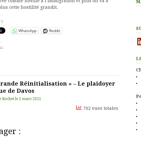
rée comme hostile à l’immigration et plus on va à
M
plus cette hostilité grandit.
 :
S
WhatsApp
Reddit
Li
 :
L
Ch
Grande Réinitialisation » – Le plaidoyer
ue de Davos
Pe
e Rochet
le
2 mars 2021
702 vues totales
ager :