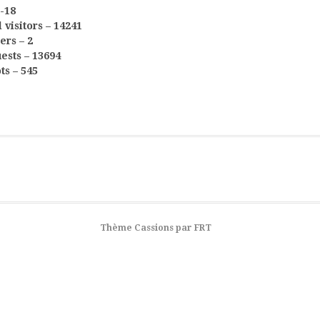
-18
l visitors – 14241
ers – 2
ests – 13694
ts – 545
Thème Cassions par
FRT