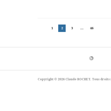
Pagination
Page
Page
Page
Page
1
2
3
…
46
des
publications
Copyright © 2026 Claude ROCHET. Tous droits 