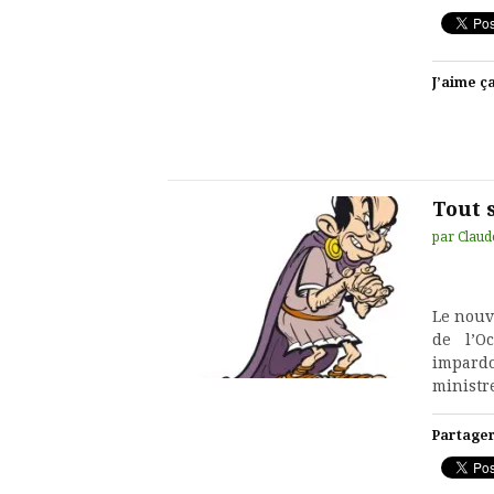
J’aime ça
Tout 
par
Claud
Le nouv
de l’O
impard
ministr
Partager