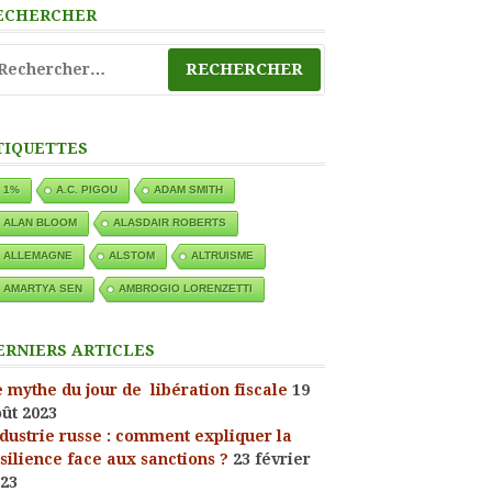
ECHERCHER
chercher :
TIQUETTES
1%
A.C. PIGOU
ADAM SMITH
ALAN BLOOM
ALASDAIR ROBERTS
ALLEMAGNE
ALSTOM
ALTRUISME
AMARTYA SEN
AMBROGIO LORENZETTI
ERNIERS ARTICLES
 mythe du jour de libération fiscale
19
ût 2023
dustrie russe : comment expliquer la
silience face aux sanctions ?
23 février
23