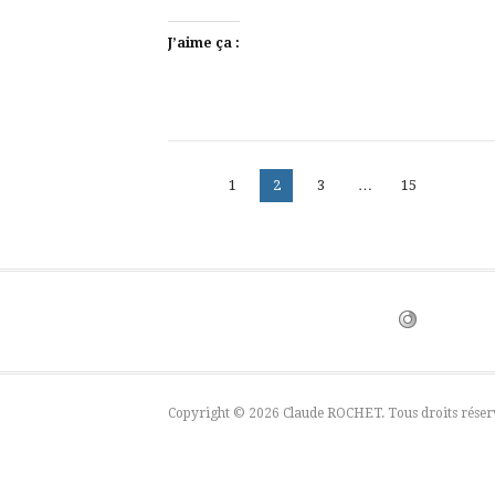
J’aime ça :
Pagination
Page
Page
Page
Page
1
2
3
…
15
des
publications
Copyright © 2026 Claude ROCHET. Tous droits réser