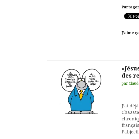
Partager
J’aime ça
«Jésus
des re
par
Claud
J’ai déj
Chazaud
chroniq
françai
l’abjec