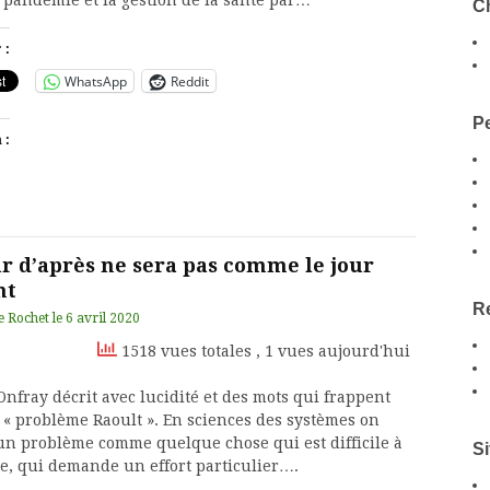
a pandémie et la gestion de la santé par…
Ch
 :
WhatsApp
Reddit
Pe
 :
ur d’après ne sera pas comme le jour
nt
Re
e Rochet
le
6 avril 2020
1518 vues totales
, 1 vues aujourd'hui
nfray décrit avec lucidité et des mots qui frappent
e « problème Raoult ». En sciences des systèmes on
 un problème comme quelque chose qui est difficile à
Si
e, qui demande un effort particulier….