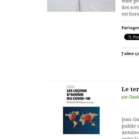
texte p
des scén
est hor
Partager
J’aime ça
Le ter
par
Claud
Jean-Gu
publie 
Antoine 