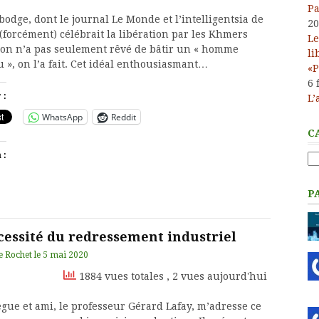
Pa
odge, dont le journal Le Monde et l’intelligentsia de
20
(forcément) célébrait la libération par les Khmers
Le
 on n’a pas seulement rêvé de bâtir un « homme
li
 », on l’a fait. Cet idéal enthousiasmant…
«P
6 
 :
L’
WhatsApp
Reddit
C
 :
Ca
P
cessité du redressement industriel
e Rochet
le
5 mai 2020
1884 vues totales
, 2 vues aujourd'hui
ègue et ami, le professeur Gérard Lafay, m’adresse ce