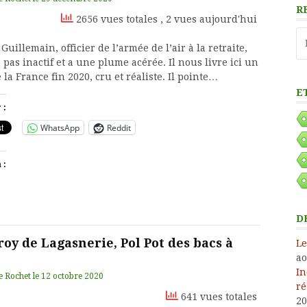
R
2656 vues totales
, 2 vues aujourd'hui
Re
Guillemain, officier de l’armée de l’air à la retraite,
 pas inactif et a une plume acérée. Il nous livre ici un
 la France fin 2020, cru et réaliste. Il pointe…
E
 :
WhatsApp
Reddit
 :
D
roy de Lagasnerie, Pol Pot des bacs à
Le
ao
In
e Rochet
le
12 octobre 2020
ré
641 vues totales
20