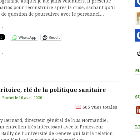
rogramme auquel je me joins volontiers. Il présente
arios pour reconstruire après la crise, sachant qu’il
s de question de poursuivre avec le personnel…
 :
WhatsApp
Reddit
 :
M
ritoire, clé de la politique sanitaire
S
e Rochet
le
16 avril 2020
Li
665 vues totales
y Bernard, directeur général de l’EM Normandie,
L
un entretien très intéressant avec le Professeur
Bailly de l’Université de Genève qui fait la relation