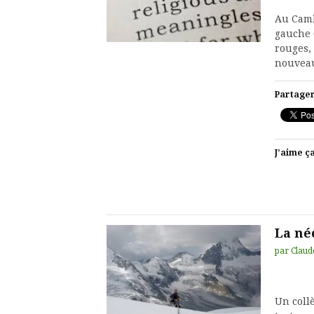
Au Camb
gauche 
rouges,
nouveau
Partager
J’aime ça
La né
par
Claud
Un coll