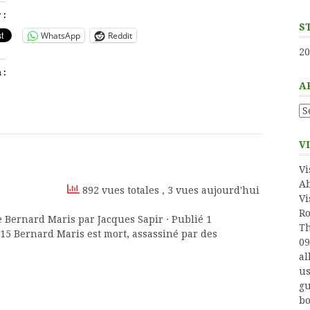
 :
S
WhatsApp
Reddit
20
 :
A
Ar
V
Vi
Ab
892 vues totales
, 3 vues aujourd'hui
Vi
Ro
Th
15 Bernard Maris est mort, assassiné par des
09
al
us
gu
bo