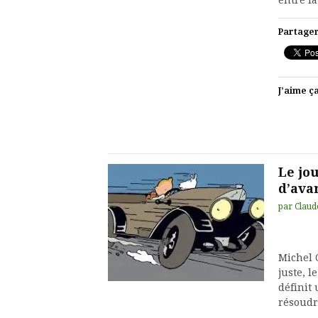
entre l
Partager
J’aime ça
Le jo
d’ava
par
Claud
Michel O
juste, l
définit
résoudr