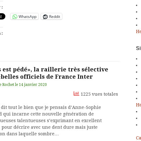
 :
WhatsApp
Reddit
He
 :
S
 est pédé», la raillerie très sélective
belles officiels de France Inter
e Rochet
le
14 janvier 2020
1225 vues totales
He
à dit tout le bien que je pensais d’Anne-Sophie
 qui incarne cette nouvelle génération de
ueuses talentueuses s’exprimant en excellent
s pour décrire avec une dent dure mais juste
tion dans laquelle sombre…
Ca