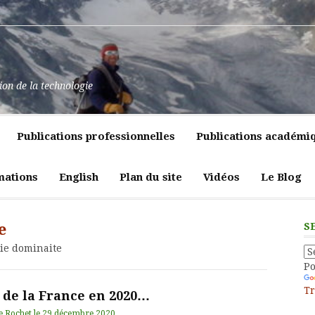
at
ssance
nt
pulence,
ns
tion de la technologie
lics
mment
e
itiques
Publications professionnelles
Publications académi
vreté
liques
ligeante
t
atrices
mations
English
Plan du site
Vidéos
Le Blog
eur
e
S
ie dominaite
P
Tr
t de la France en 2020…
e Rochet
le
29 décembre 2020