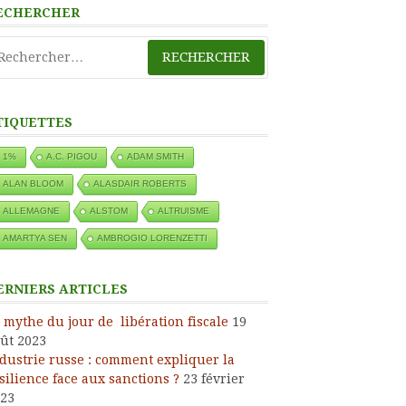
ECHERCHER
chercher :
TIQUETTES
1%
A.C. PIGOU
ADAM SMITH
ALAN BLOOM
ALASDAIR ROBERTS
ALLEMAGNE
ALSTOM
ALTRUISME
AMARTYA SEN
AMBROGIO LORENZETTI
ERNIERS ARTICLES
 mythe du jour de libération fiscale
19
ût 2023
dustrie russe : comment expliquer la
silience face aux sanctions ?
23 février
23